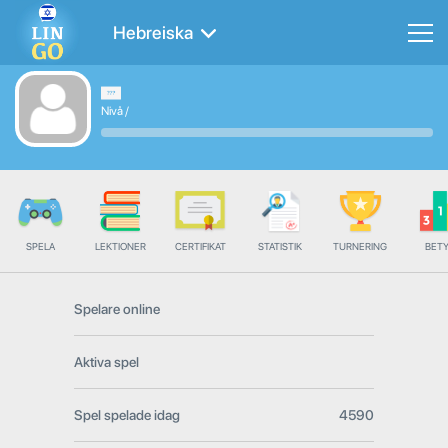
Hebreiska
Nivå
/
SPELA
LEKTIONER
CERTIFIKAT
STATISTIK
TURNERING
BET
Spelare online
Aktiva spel
Spel spelade idag
4590