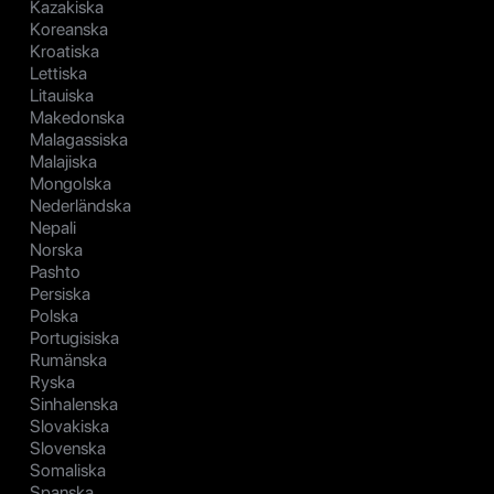
Kazakiska
Koreanska
Kroatiska
Lettiska
Litauiska
Makedonska
Malagassiska
Malajiska
Mongolska
Nederländska
Nepali
Norska
Pashto
Persiska
Polska
Portugisiska
Rumänska
Ryska
Sinhalenska
Slovakiska
Slovenska
Somaliska
Spanska