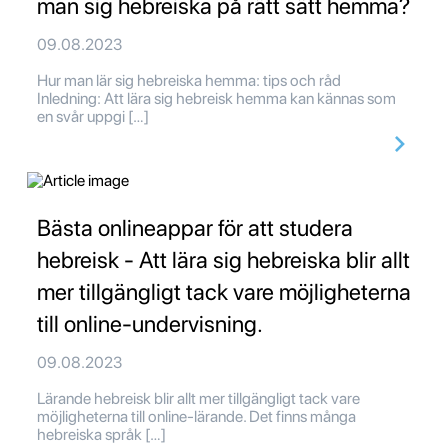
man sig hebreiska på rätt sätt hemma?
09.08.2023
Hur man lär sig hebreiska hemma: tips och råd
Inledning: Att lära sig hebreisk hemma kan kännas som
en svår uppgi […]
Bästa onlineappar för att studera
hebreisk - Att lära sig hebreiska blir allt
mer tillgängligt tack vare möjligheterna
till online-undervisning.
09.08.2023
Lärande hebreisk blir allt mer tillgängligt tack vare
möjligheterna till online-lärande. Det finns många
hebreiska språk […]