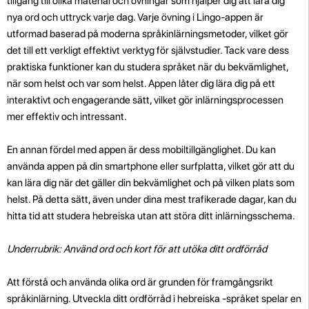
tillgång till olika material och övningar som hjälper dig att lära dig
nya ord och uttryck varje dag. Varje övning i Lingo-appen är
utformad baserad på moderna språkinlärningsmetoder, vilket gör
det till ett verkligt effektivt verktyg för självstudier. Tack vare dess
praktiska funktioner kan du studera språket när du bekvämlighet,
när som helst och var som helst. Appen låter dig lära dig på ett
interaktivt och engagerande sätt, vilket gör inlärningsprocessen
mer effektiv och intressant.
En annan fördel med appen är dess mobiltillgänglighet. Du kan
använda appen på din smartphone eller surfplatta, vilket gör att du
kan lära dig när det gäller din bekvämlighet och på vilken plats som
helst. På detta sätt, även under dina mest trafikerade dagar, kan du
hitta tid att studera hebreiska utan att störa ditt inlärningsschema.
Underrubrik: Använd ord och kort för att utöka ditt ordförråd
Att förstå och använda olika ord är grunden för framgångsrikt
språkinlärning. Utveckla ditt ordförråd i hebreiska -språket spelar en