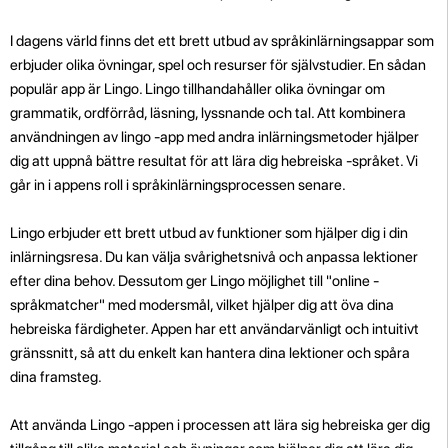
I dagens värld finns det ett brett utbud av språkinlärningsappar som
erbjuder olika övningar, spel och resurser för självstudier. En sådan
populär app är Lingo. Lingo tillhandahåller olika övningar om
grammatik, ordförråd, läsning, lyssnande och tal. Att kombinera
användningen av lingo -app med andra inlärningsmetoder hjälper
dig att uppnå bättre resultat för att lära dig hebreiska -språket. Vi
går in i appens roll i språkinlärningsprocessen senare.
Lingo erbjuder ett brett utbud av funktioner som hjälper dig i din
inlärningsresa. Du kan välja svårighetsnivå och anpassa lektioner
efter dina behov. Dessutom ger Lingo möjlighet till "online -
språkmatcher" med modersmål, vilket hjälper dig att öva dina
hebreiska färdigheter. Appen har ett användarvänligt och intuitivt
gränssnitt, så att du enkelt kan hantera dina lektioner och spåra
dina framsteg.
Att använda Lingo -appen i processen att lära sig hebreiska ger dig