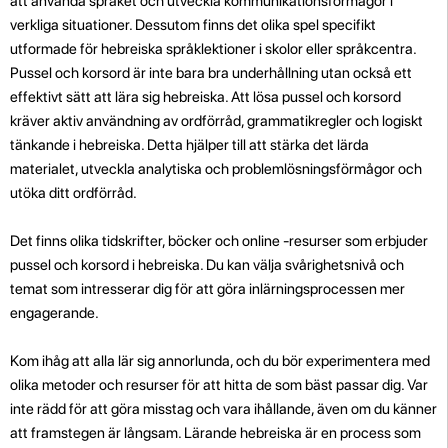
att använda språket och utveckla kommunikationsförmågor i
verkliga situationer. Dessutom finns det olika spel specifikt
utformade för hebreiska språklektioner i skolor eller språkcentra.
Pussel och korsord är inte bara bra underhållning utan också ett
effektivt sätt att lära sig hebreiska. Att lösa pussel och korsord
kräver aktiv användning av ordförråd, grammatikregler och logiskt
tänkande i hebreiska. Detta hjälper till att stärka det lärda
materialet, utveckla analytiska och problemlösningsförmågor och
utöka ditt ordförråd.
Det finns olika tidskrifter, böcker och online -resurser som erbjuder
pussel och korsord i hebreiska. Du kan välja svårighetsnivå och
temat som intresserar dig för att göra inlärningsprocessen mer
engagerande.
Kom ihåg att alla lär sig annorlunda, och du bör experimentera med
olika metoder och resurser för att hitta de som bäst passar dig. Var
inte rädd för att göra misstag och vara ihållande, även om du känner
att framstegen är långsam. Lärande hebreiska är en process som