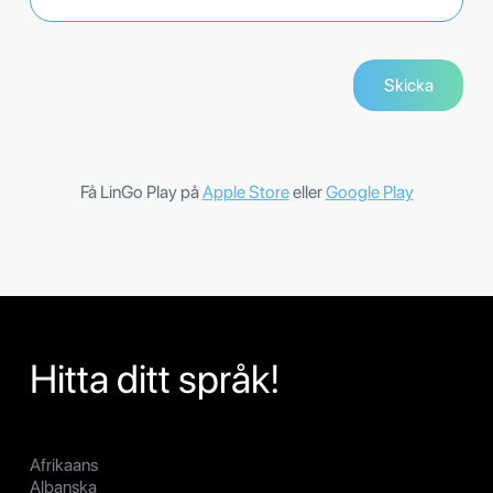
Få LinGo Play på
Apple Store
eller
Google Play
Hitta ditt språk!
Afrikaans
Albanska