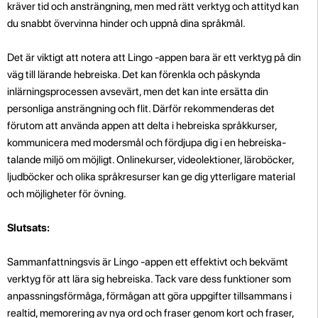
kräver tid och ansträngning, men med rätt verktyg och attityd kan
du snabbt övervinna hinder och uppnå dina språkmål.
Det är viktigt att notera att Lingo -appen bara är ett verktyg på din
väg till lärande hebreiska. Det kan förenkla och påskynda
inlärningsprocessen avsevärt, men det kan inte ersätta din
personliga ansträngning och flit. Därför rekommenderas det
förutom att använda appen att delta i hebreiska språkkurser,
kommunicera med modersmål och fördjupa dig i en hebreiska-
talande miljö om möjligt. Onlinekurser, videolektioner, läroböcker,
ljudböcker och olika språkresurser kan ge dig ytterligare material
och möjligheter för övning.
Slutsats:
Sammanfattningsvis är Lingo -appen ett effektivt och bekvämt
verktyg för att lära sig hebreiska. Tack vare dess funktioner som
anpassningsförmåga, förmågan att göra uppgifter tillsammans i
realtid, memorering av nya ord och fraser genom kort och fraser,