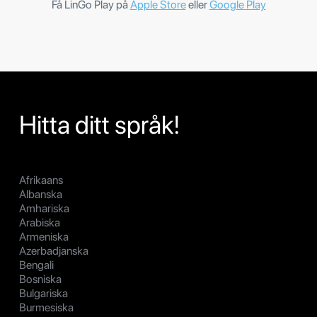
Få LinGo Play på
Apple Store
eller
Google Play
Hitta ditt språk!
Afrikaans
Albanska
Amhariska
Arabiska
Armeniska
Azerbadjanska
Bengali
Bosniska
Bulgariska
Burmesiska