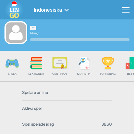
Indonesiska
Nivå
/
SPELA
LEKTIONER
CERTIFIKAT
STATISTIK
TURNERING
BET
Spelare online
Aktiva spel
Spel spelade idag
3860