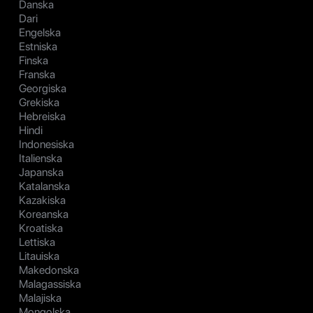
Danska
Dari
Engelska
Estniska
Finska
Franska
Georgiska
Grekiska
Hebreiska
Hindi
Indonesiska
Italienska
Japanska
Katalanska
Kazakiska
Koreanska
Kroatiska
Lettiska
Litauiska
Makedonska
Malagassiska
Malajiska
Mongolska