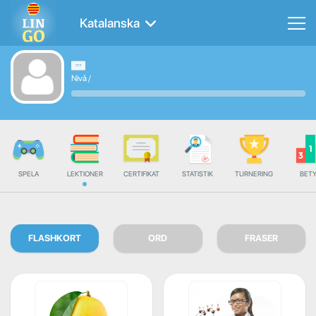
Katalanska
Nivå
/
SPELA
LEKTIONER
CERTIFIKAT
STATISTIK
TURNERING
BET
FLASHKORT
ORD
FRASER