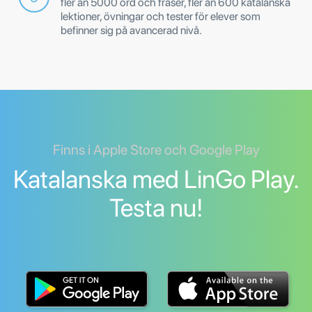
fler än 5000 ord och fraser, fler än 600 katalanska
lektioner, övningar och tester för elever som
befinner sig på avancerad nivå.
Finns i Apple Store och Google Play
Katalanska med LinGo Play.
Testa nu!