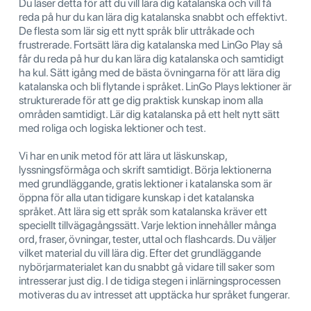
Du läser detta för att du vill lära dig katalanska och vill få
reda på hur du kan lära dig katalanska snabbt och effektivt.
De flesta som lär sig ett nytt språk blir uttråkade och
frustrerade. Fortsätt lära dig katalanska med LinGo Play så
får du reda på hur du kan lära dig katalanska och samtidigt
ha kul. Sätt igång med de bästa övningarna för att lära dig
katalanska och bli flytande i språket. LinGo Plays lektioner är
strukturerade för att ge dig praktisk kunskap inom alla
områden samtidigt. Lär dig katalanska på ett helt nytt sätt
med roliga och logiska lektioner och test.
Vi har en unik metod för att lära ut läskunskap,
lyssningsförmåga och skrift samtidigt. Börja lektionerna
med grundläggande, gratis lektioner i katalanska som är
öppna för alla utan tidigare kunskap i det katalanska
språket. Att lära sig ett språk som katalanska kräver ett
speciellt tillvägagångssätt. Varje lektion innehåller många
ord, fraser, övningar, tester, uttal och flashcards. Du väljer
vilket material du vill lära dig. Efter det grundläggande
nybörjarmaterialet kan du snabbt gå vidare till saker som
intresserar just dig. I de tidiga stegen i inlärningsprocessen
motiveras du av intresset att upptäcka hur språket fungerar.