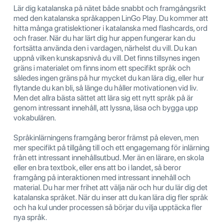
Lär dig katalanska på nätet både snabbt och framgångsrikt
med den katalanska språkappen LinGo Play. Du kommer att
hitta många gratislektioner i katalanska med flashcards, ord
och fraser. När du har lärt dig hur appen fungerar kan du
fortsätta använda den i vardagen, närhelst du vill. Du kan
uppnå vilken kunskapsnivå du vill. Det finns tillsynes ingen
gräns i materialet om finns inom ett specifikt språk och
således ingen gräns på hur mycket du kan lära dig, eller hur
flytande du kan bli, så länge du håller motivationen vid liv.
Men det allra bästa sättet att lära sig ett nytt språk på är
genom intressant innehåll, att lyssna, läsa och bygga upp
vokabulären.
Språkinlärningens framgång beror främst på eleven, men
mer specifikt på tillgång till och ett engagemang för inlärning
från ett intressant innehållsutbud. Mer än en lärare, en skola
eller en bra textbok, eller ens att bo i landet, så beror
framgång på interaktionen med intressant innehåll och
material. Du har mer frihet att välja när och hur du lär dig det
katalanska språket. När du inser att du kan lära dig fler språk
och ha kul under processen så börjar du vilja upptäcka fler
nya språk.