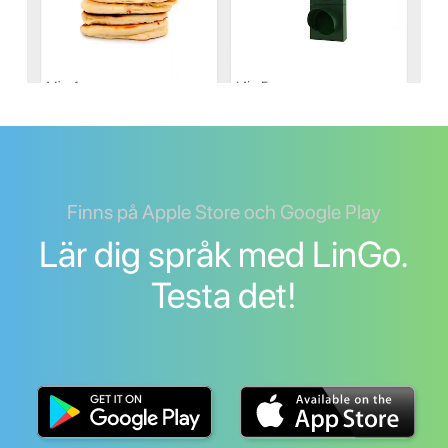
Finns på Apple Store och Google Play
Lär dig språk med LinGo.
Testa det!