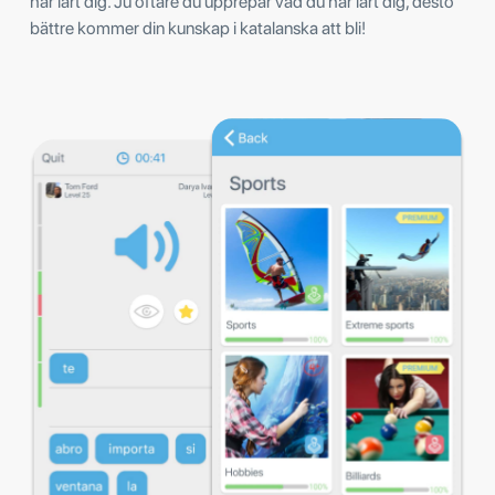
har lärt dig. Ju oftare du upprepar vad du har lärt dig, desto
bättre kommer din kunskap i katalanska att bli!