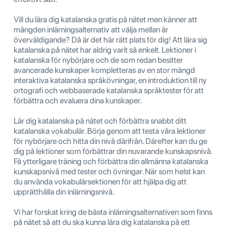
Vill du lära dig katalanska gratis på nätet men känner att
mängden inlärningsalternativ att välja mellan är
överväldigande? Då är det här rätt plats för dig! Att lära sig
katalanska på nätet har aldrig varit så enkelt. Lektioner i
katalanska för nybörjare och de som redan besitter
avancerade kunskaper kompletteras av en stor mängd
interaktiva katalanska språkövningar, en introduktion till ny
ortografi och webbaserade katalanska språktester för att
förbättra och evaluera dina kunskaper.
Lär dig katalanska på nätet och förbättra snabbt ditt
katalanska vokabulär. Börja genom att testa våra lektioner
för nybörjare och hitta din nivå därifrån. Därefter kan du ge
dig på lektioner som förbättrar din nuvarande kunskapsnivå.
Få ytterligare träning och förbättra din allmänna katalanska
kunskapsnivå med tester och övningar. När som helst kan
du använda vokabulärsektionen för att hjälpa dig att
upprätthålla din inlärningsnivå.
Vi har forskat kring de bästa inlärningsalternativen som finns
på nätet så att du ska kunna lära dig katalanska på ett