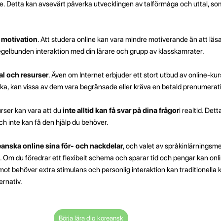
e. Detta kan avsevärt påverka utvecklingen av talförmåga och uttal, som
 motivation
. Att studera online kan vara mindre motiverande än att läsa
 regelbunden interaktion med din lärare och grupp av klasskamrater.
al och resurser
. Även om Internet erbjuder ett stort utbud av online-kur
nska, kan vissa av dem vara begränsade eller kräva en betald prenumerat
rser kan vara att du
inte alltid kan få svar på dina frågor
i realtid. Dett
ch inte kan få den hjälp du behöver.
eanska online sina för- och nackdelar
, och valet av språkinlärningsm
 Om du föredrar ett flexibelt schema och sparar tid och pengar kan onl
mot behöver extra stimulans och personlig interaktion kan traditionella 
ernativ.
Börja lära dig koreansk