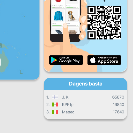
Fre
Lör
Sön
Dagliga framsteg
Månatliga framsteg
Certifikat
Sammanlagda framsteg
Dagens bästa
1.
J. K
65870
2.
KPF fp
19840
3.
Matteo
17640