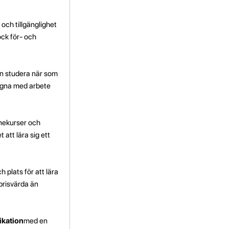
 och tillgänglighet
ock för- och
an studera när som
ptagna med arbete
linekurser och
 att lära sig ett
ch plats för att lära
 prisvärda än
ikation
med en