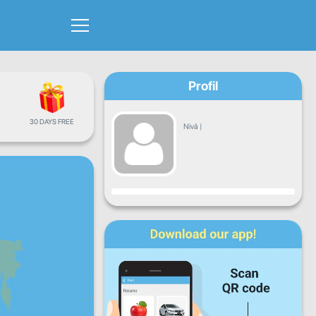
Profil
30 DAYS FREE
Nivå
|
Framsteg
Mån
Tis
Ons
Tor