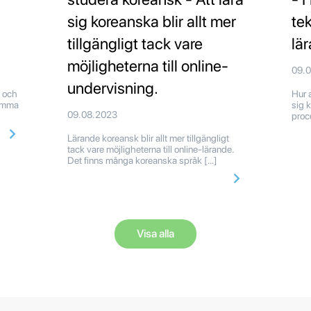
sig koreanska blir allt mer
tek
tillgängligt tack vare
lä
möjligheterna till online-
09.
undervisning.
s och
Hur a
hemma
sig 
09.08.2023
proc
Lärande koreansk blir allt mer tillgängligt
tack vare möjligheterna till online-lärande.
Det finns många koreanska språk […]
Visa alla