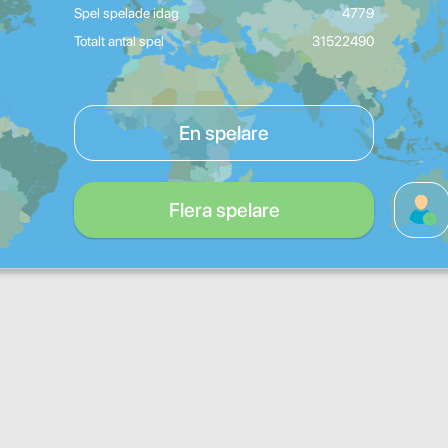
Spel spelade idag
4779
Totalt antal spel
31522490
En spelare
Flera spelare