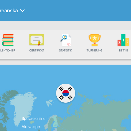
reanska
LEKTIONER
CERTIFIKAT
STATISTIK
TURNERING
BETYG
Spelare online
Aktiva spel