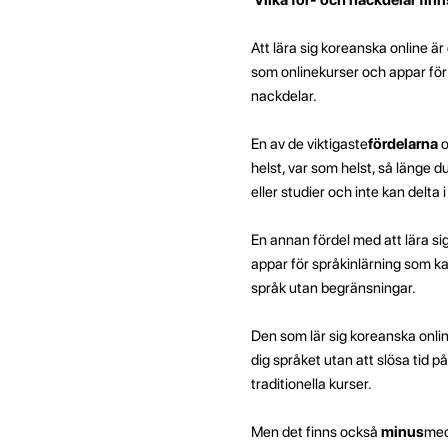
Att lära sig koreanska online är
som onlinekurser och appar för 
nackdelar.
En av de viktigaste
fördelarna
o
helst, var som helst, så länge d
eller studier och inte kan delta i
En annan fördel med att lära si
appar för språkinlärning som kan
språk utan begränsningar.
Den som lär sig koreanska onl
dig språket utan att slösa tid p
traditionella kurser.
Men det finns också
minus
med