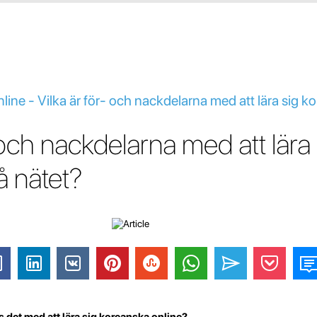
nline - Vilka är för- och nackdelarna med att lära sig 
 och nackdelarna med att lära 
å nätet?
s det med att lära sig koreanska online?