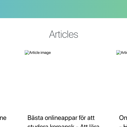
Articles
ine
Bästa onlineappar för att
On
studera koreansk - Att lära
- 