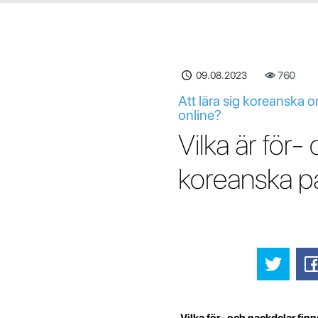
09.08.2023
760
Att lära sig koreanska o
online?
Vilka är för-
koreanska p
Vilka för- och nackdelar finn