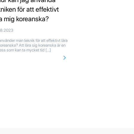
niken för att effektivt
ra mig koreanska?
08.2023
nvänder man teknik för att effektivt lära
koreanska? Att lära sig koreanska är en
ess som kan ta mycket tid […]