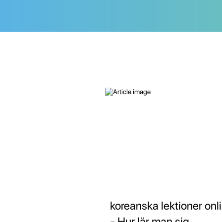
koreanska lektioner onl
- Hur lär man sig