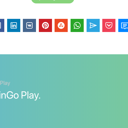
 Play
nGo Play.