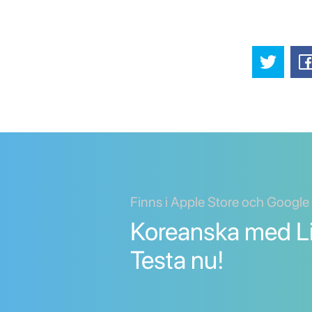
Finns i Apple Store och Google
Koreanska med Li
Testa nu!