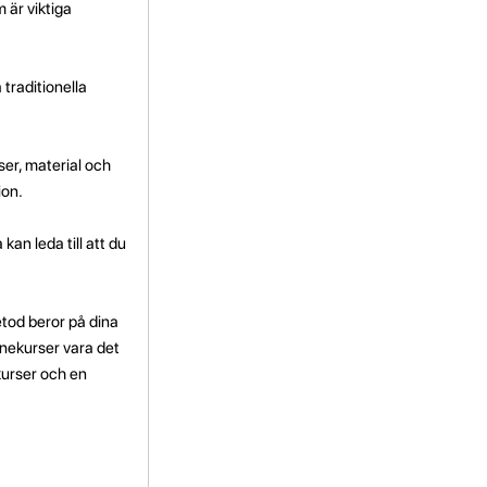
 är viktiga
 traditionella
ser, material och
ion.
a kan leda till att du
etod beror på dina
inekurser vara det
kurser och en