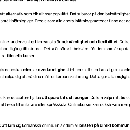
 ett alternativ som blir alltmer populärt. Detta beror på den bekvämlighet
språkinlärning ger. Precis som alla andra inlärningsmetoder finns det d
nline-undervisning i koreanska är
bekvämlighet och flexibilitet
. Du k
u har tillgång till internet. Detta är särskilt bekvämt för dem som är up
 traditionella kurser.
g koreanska online är
överkomlighet.
Det finns ett stort antal gratis on
 hjälpa dig att nå dina mål för koreanskinlärning. Detta ger alla möjlighet
ine kan dessutom hjälpa
att spara tid och pengar
. Du kan välja rätt tid o
å att resa till en lärare eller språkskola. Onlinekurser kan också vara mer
 att lära sig koreanska online. En av dem är
bristen på direkt kommun