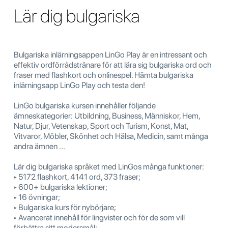
Lär dig bulgariska
Bulgariska inlärningsappen LinGo Play är en intressant och
effektiv ordförrådstränare för att lära sig bulgariska ord och
fraser med flashkort och onlinespel. Hämta bulgariska
inlärningsapp LinGo Play och testa den!
LinGo bulgariska kursen innehåller följande
ämneskategorier: Utbildning, Business, Människor, Hem,
Natur, Djur, Vetenskap, Sport och Turism, Konst, Mat,
Vitvaror, Möbler, Skönhet och Hälsa, Medicin, samt många
andra ämnen ...
Lär dig bulgariska språket med LinGos många funktioner:
‣ 5172 flashkort, 4141 ord, 373 fraser;
‣ 600+ bulgariska lektioner;
‣ 16 övningar;
‣ Bulgariska kurs för nybörjare;
‣ Avancerat innehåll för lingvister och för de som vill
förbättra sitt modersmål;