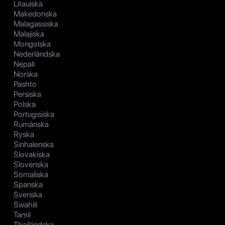
Litauiska
Makedonska
Malagassiska
Malajiska
Mongolska
Nederländska
Nepali
Norska
Pashto
Persiska
Polska
Portugisiska
Rumänska
Ryska
Sinhalenska
Slovakiska
Slovenska
Somaliska
Spanska
Svenska
Swahili
Tamil
Thailändska