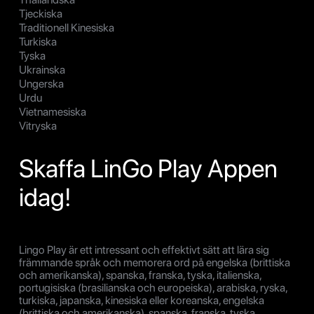
Tjeckiska
Traditionell Kinesiska
Turkiska
Tyska
Ukrainska
Ungerska
Urdu
Vietnamesiska
Vitryska
Skaffa LinGo Play Appen
idag!
Lingo Play är ett intressant och effektivt sätt att lära sig
främmande språk och memorera ord på engelska (brittiska
och amerikanska), spanska, franska, tyska, italienska,
portugisiska (brasilianska och europeiska), arabiska, ryska,
turkiska, japanska, kinesiska eller koreanska, engelska
(brittiska och amerikanska), spanska, franska, tyska,