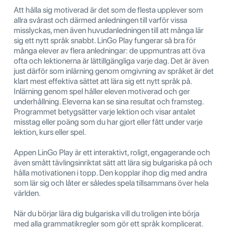
Att hålla sig motiverad är det som de flesta upplever som
allra svårast och därmed anledningen till varför vissa
misslyckas, men även huvudanledningen till att många lär
sig ett nytt språk snabbt. LinGo Play fungerar så bra för
många elever av flera anledningar: de uppmuntras att öva
ofta och lektionerna är lättillgängliga varje dag. Det är även
just därför som inlärning genom omgivning av språket är det
klart mest effektiva sättet att lära sig ett nytt språk på.
Inlärning genom spel håller eleven motiverad och ger
underhållning. Eleverna kan se sina resultat och framsteg.
Programmet betygsätter varje lektion och visar antalet
misstag eller poäng som du har gjort eller fått under varje
lektion, kurs eller spel.
Appen LinGo Play är ett interaktivt, roligt, engagerande och
även smått tävlingsinriktat sätt att lära sig bulgariska på och
hålla motivationen i topp. Den kopplar ihop dig med andra
som lär sig och låter er således spela tillsammans över hela
världen.
När du börjar lära dig bulgariska vill du troligen inte börja
med alla grammatikregler som gör ett språk komplicerat.