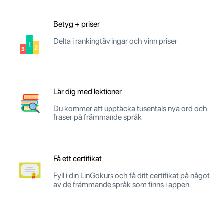
Betyg + priser
Delta i rankingtävlingar och vinn priser
Lär dig med lektioner
Du kommer att upptäcka tusentals nya ord och
fraser på främmande språk
Få ett certifikat
Fyll i din LinGokurs och få ditt certifikat på något
av de främmande språk som finns i appen