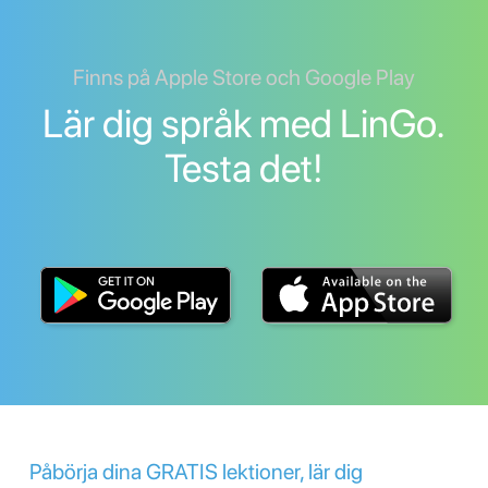
Finns på Apple Store och Google Play
Lär dig språk med LinGo.
Testa det!
Påbörja dina GRATIS lektioner, lär dig