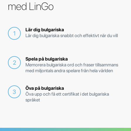
med LinGo
Lär dig bulgariska
Lär dig bulgariska snabbt och effektivt när du vill
Spela på bulgariska
Memorera bulgariska ord och fraser tillsammans
med miljontals andra spelare från hela världen
Öva på bulgariska
Öva upp och få ett certifikat i det bulgariska
språket