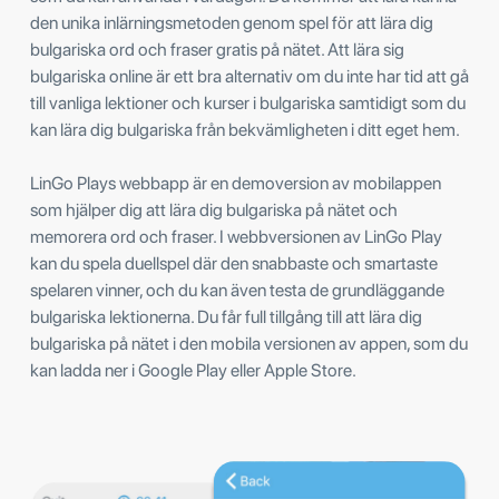
den unika inlärningsmetoden genom spel för att lära dig
bulgariska ord och fraser gratis på nätet. Att lära sig
bulgariska online är ett bra alternativ om du inte har tid att gå
till vanliga lektioner och kurser i bulgariska samtidigt som du
kan lära dig bulgariska från bekvämligheten i ditt eget hem.
LinGo Plays webbapp är en demoversion av mobilappen
som hjälper dig att lära dig bulgariska på nätet och
memorera ord och fraser. I webbversionen av LinGo Play
kan du spela duellspel där den snabbaste och smartaste
spelaren vinner, och du kan även testa de grundläggande
bulgariska lektionerna. Du får full tillgång till att lära dig
bulgariska på nätet i den mobila versionen av appen, som du
kan ladda ner i Google Play eller Apple Store.