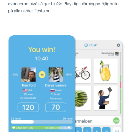
avancerad nivå så ger LinGo Play dig inlärningsmöjligheter
på alla nivåer. Testa nu!