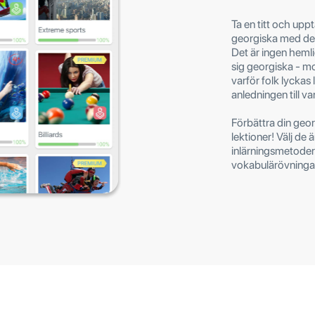
Ta en titt och upptä
georgiska med de 
Det är ingen hemlig
sig georgiska - mo
varför folk lyckas 
anledningen till va
Förbättra din geo
lektioner! Välj de
inlärningsmetoder
vokabulärövningar 