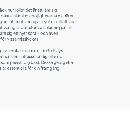
ck hur roligt det är att lära sig
bästa inlärningsmöjligheterna på nätet!
het att motivering är nyckeln till att lära
tivering är den största anledningen till
lära sig ett nytt språk, och även
rför vissa misslyckas.
rgiska vokabulär med LinGo Plays
 ämnen som intresserar dig eller de
 som passar dig bäst. Dessa georgiska
är essentiella för din framgång!