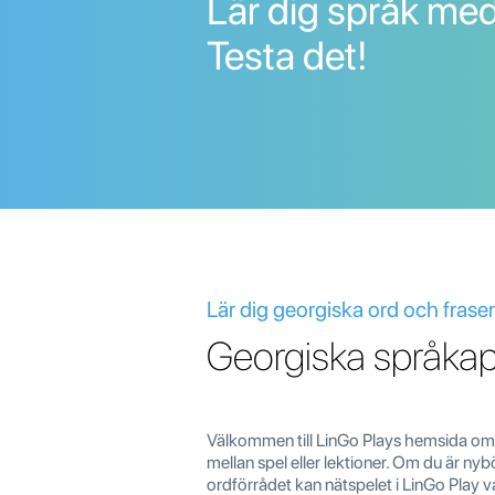
Lär dig språk med
Testa det!
Lär dig georgiska ord och fraser
Georgiska språka
Välkommen till LinGo Plays hemsida om at
mellan spel eller lektioner. Om du är nyb
ordförrådet kan nätspelet i LinGo Play va