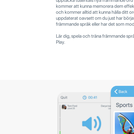
upptäcka tusentals nya främmande ord 
kommer att kunna memorera dem effekt
och kommer alltid att kunna hålla ditt o
uppdaterat oavsett om du just har börjat
främmande språk eller har det som mo
Lär dig, spela och träna främmande sp
Play.