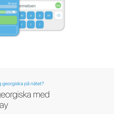
g georgiska på nätet?
 georgiska med
lay