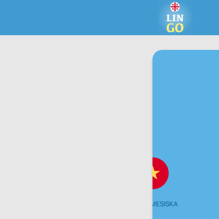
URDU
VIETNAMESISKA