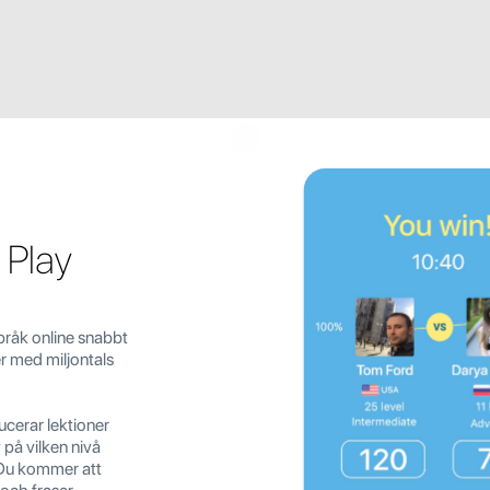
 Play
pråk online snabbt
r med miljontals
cerar lektioner
 på vilken nivå
. Du kommer att