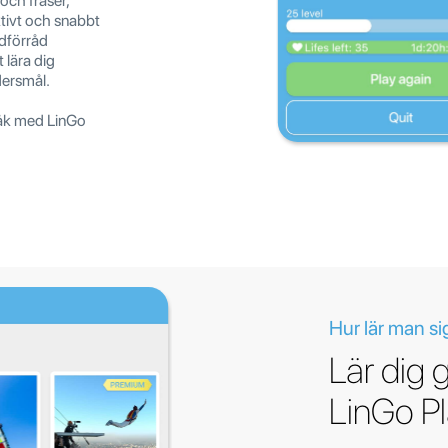
och fraser,
ivt och snabbt
rdförråd
 lära dig
dersmål.
råk med LinGo
Hur lär man si
Lär dig
LinGo P