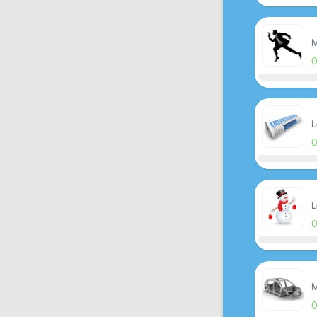
M
L
L
M