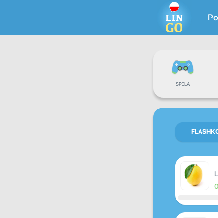
Po
SPELA
FLASHK
L