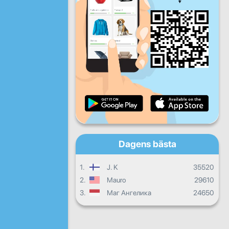
Fre
Lör
Sön
Dagliga framsteg
Månatliga framsteg
Certifikat
Sammanlagda framsteg
Dagens bästa
1.
J. K
35520
2.
Mauro
29610
3.
Маг Ангелика
24650