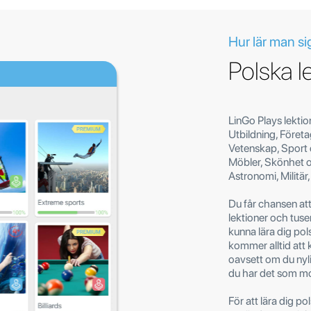
Hur lär man si
Polska l
LinGo Plays lektio
Utbildning, Företa
Vetenskap, Sport 
Möbler, Skönhet o
Astronomi, Militär
Du får chansen at
lektioner och tuse
kunna lära dig po
kommer alltid att
oavsett om du nyli
du har det som m
För att lära dig po