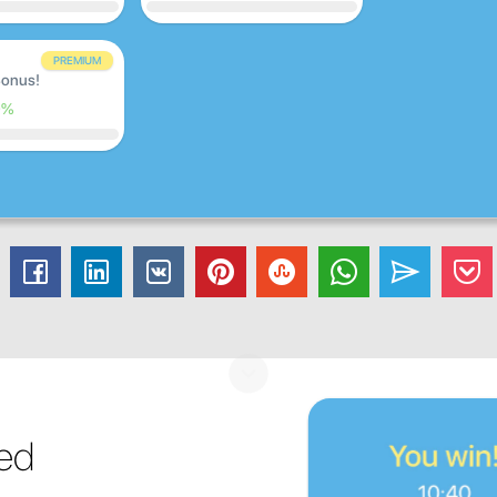
PREMIUM
onus!
0%
med