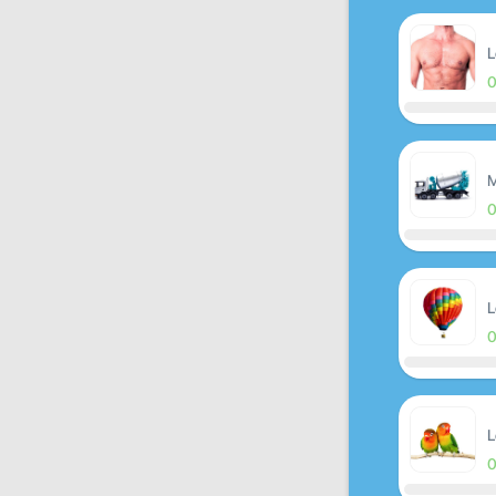
L
M
L
L