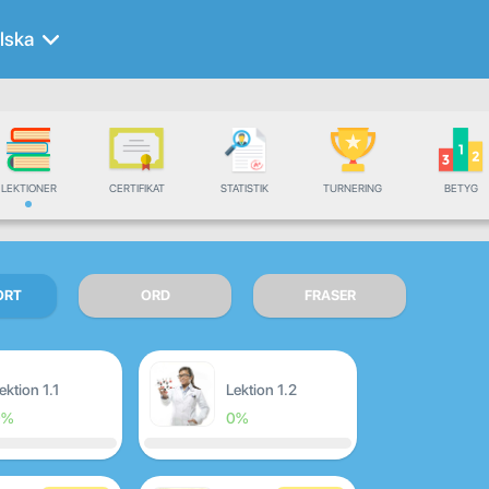
lska
LEKTIONER
CERTIFIKAT
STATISTIK
TURNERING
BETYG
ORT
ORD
FRASER
ektion 1.1
Lektion 1.2
0%
0%