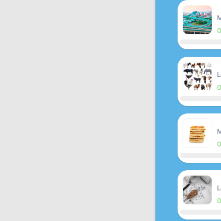
M
L
M
L