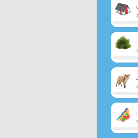
M
L
L
L