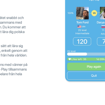
nätet snabbt och
tillsammans med
en. Du kommer att
t lära dig polska
sätt att lära sig
, enkelt genom att
 från hela världen.
mans med vänner på
Go Play tillsammans
elare från hela