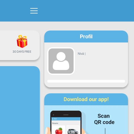
Profil
30 DAYS FREE
Nivå
|
Framsteg
Mån
Tis
Ons
Tor