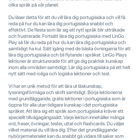
olika språk på vår planet.
Du läser detta för att du vill lära dig portugisiska och vill få
reda på hur du kan lära dig portugisiska snabbt och
effektivt. De flesta som lär sig ett nytt språk blir uttråkade
och frustrerade. Fortsätt lära dig portugisiska med LinGo
Play så får du reda på hur du kan lära dig portugisiska och
samtidigt ha kul. Sätt igång med de bästa övningarna för att
lära dig portugisiska och bli flytande i språket. LinGo Plays
lektioner är strukturerade för att ge dig praktisk kunskap
inom alla områden samtidigt. Lär dig portugisiska på ett helt
nytt sätt med roliga och logiska lektioner och test.
Vi har en unik metod för att lära ut läskunskap,
lyssningsförmåga och skrift samtidigt. Börja lektionerna
med grundläggande, gratis lektioner i portugisiska som är
öppna för alla utan tidigare kunskap i det portugisiska
språket. Att lära sig ett språk som portugisiska kräver ett
speciellt tillvägagångssätt. Varje lektion innehåller många
ord, fraser, övningar, tester, uttal och flashcards. Du väljer
vilket material du vill lära dig. Efter det grundläggande
nybörjarmaterialet kan du snabbt gå vidare till saker som