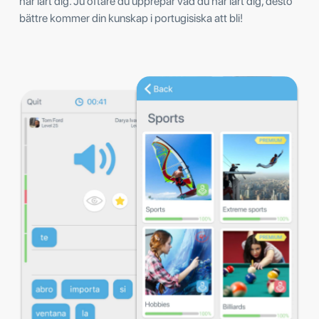
har lärt dig. Ju oftare du upprepar vad du har lärt dig, desto
bättre kommer din kunskap i portugisiska att bli!