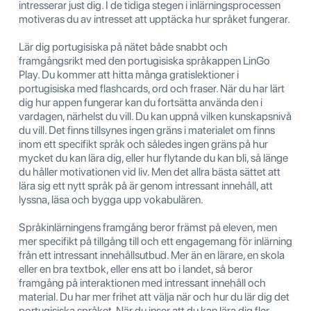
intresserar just dig. I de tidiga stegen i inlärningsprocessen
motiveras du av intresset att upptäcka hur språket fungerar.
Lär dig portugisiska på nätet både snabbt och
framgångsrikt med den portugisiska språkappen LinGo
Play. Du kommer att hitta många gratislektioner i
portugisiska med flashcards, ord och fraser. När du har lärt
dig hur appen fungerar kan du fortsätta använda den i
vardagen, närhelst du vill. Du kan uppnå vilken kunskapsnivå
du vill. Det finns tillsynes ingen gräns i materialet om finns
inom ett specifikt språk och således ingen gräns på hur
mycket du kan lära dig, eller hur flytande du kan bli, så länge
du håller motivationen vid liv. Men det allra bästa sättet att
lära sig ett nytt språk på är genom intressant innehåll, att
lyssna, läsa och bygga upp vokabulären.
Språkinlärningens framgång beror främst på eleven, men
mer specifikt på tillgång till och ett engagemang för inlärning
från ett intressant innehållsutbud. Mer än en lärare, en skola
eller en bra textbok, eller ens att bo i landet, så beror
framgång på interaktionen med intressant innehåll och
material. Du har mer frihet att välja när och hur du lär dig det
portugisiska språket. När du inser att du kan lära dig fler