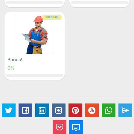
PREMIUM
Bonus!
0%