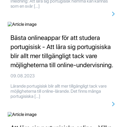
Inledning: Att lära sig portugisisk hemma kan kännas
som en svår […]
Bästa onlineappar för att studera
portugisisk - Att lära sig portugisiska
blir allt mer tillgängligt tack vare
möjligheterna till online-undervisning.
09.08.2023
Lärande portugisisk blir allt mer tillgängligt tack vare
möjligheterna till online-lärande. Det finns många
portugisiska […]