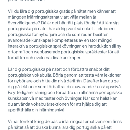
Vill du lära dig portugisiska gratis på nätet men känner att
mängden inlärningsalternativ att välja mellan är
överväldigande? Då är det här rätt plats för dig! Att lära sig
portugisiska på nätet har aldrig varit så enkelt. Lektioner i
portugisiska för nybörjare och de som redan besitter
avancerade kunskaper kompletteras av en stor mängd
interaktiva portugisiska språkövningar, en introduktion till ny
ortografi och webbaserade portugisiska språktester för att
förbättra och evaluera dina kunskaper.
Lär dig portugisiska på nätet och förbättra snabbt ditt
portugisiska vokabulär. Börja genom att testa våra lektioner
för nybörjare och hitta din nivå därifrån. Därefter kan du ge
dig på lektioner som förbättrar din nuvarande kunskapsnivå.
Få ytterligare träning och förbättra din allmänna portugisiska
kunskapsnivå med tester och övningar. När som helst kan
du använda vokabulärsektionen för att hjälpa dig att
upprätthålla din inlärningsnivå.
Vi har forskat kring de bästa inlärningsalternativen som finns
på nätet så att du ska kunna lära dig portugisiska på ett