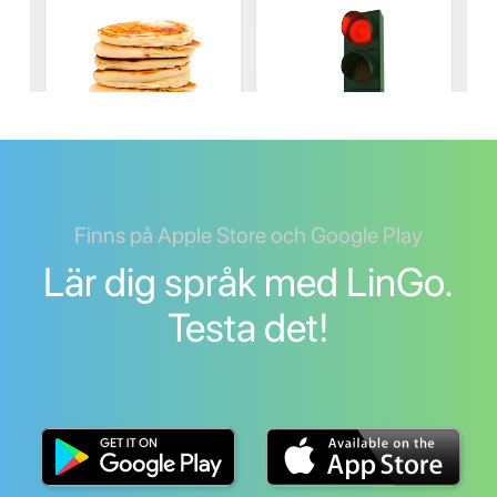
Finns på Apple Store och Google Play
Lär dig språk med LinGo.
Testa det!