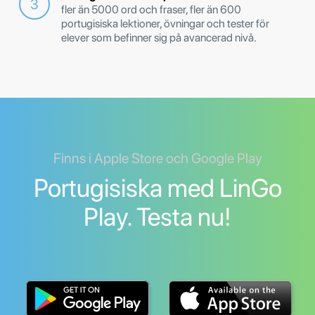
fler än 5000 ord och fraser, fler än 600
portugisiska lektioner, övningar och tester för
elever som befinner sig på avancerad nivå.
Finns i Apple Store och Google Play
Portugisiska med LinGo
Play. Testa nu!