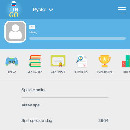
Ryska
Nivå
/
SPELA
LEKTIONER
CERTIFIKAT
STATISTIK
TURNERING
BET
Spelare online
Aktiva spel
Spel spelade idag
3964