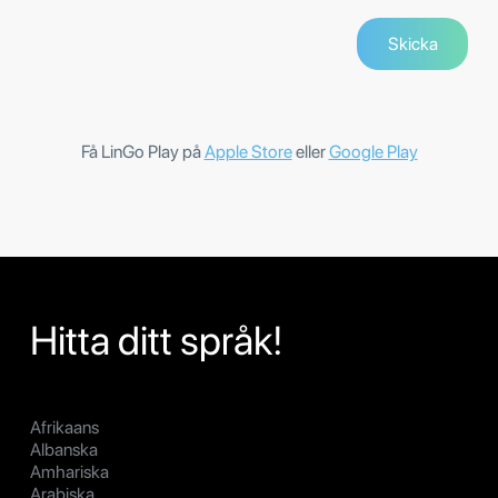
Få LinGo Play på
Apple Store
eller
Google Play
Hitta ditt språk!
Afrikaans
Albanska
Amhariska
Arabiska