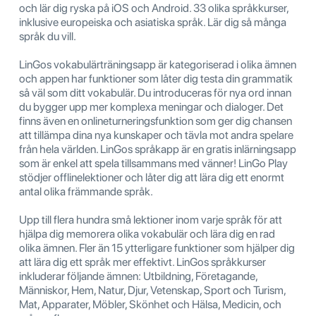
och lär dig ryska på iOS och Android. 33 olika språkkurser,
inklusive europeiska och asiatiska språk. Lär dig så många
språk du vill.
LinGos vokabulärträningsapp är kategoriserad i olika ämnen
och appen har funktioner som låter dig testa din grammatik
så väl som ditt vokabulär. Du introduceras för nya ord innan
du bygger upp mer komplexa meningar och dialoger. Det
finns även en onlineturneringsfunktion som ger dig chansen
att tillämpa dina nya kunskaper och tävla mot andra spelare
från hela världen. LinGos språkapp är en gratis inlärningsapp
som är enkel att spela tillsammans med vänner! LinGo Play
stödjer offlinelektioner och låter dig att lära dig ett enormt
antal olika främmande språk.
Upp till flera hundra små lektioner inom varje språk för att
hjälpa dig memorera olika vokabulär och lära dig en rad
olika ämnen. Fler än 15 ytterligare funktioner som hjälper dig
att lära dig ett språk mer effektivt. LinGos språkkurser
inkluderar följande ämnen: Utbildning, Företagande,
Människor, Hem, Natur, Djur, Vetenskap, Sport och Turism,
Mat, Apparater, Möbler, Skönhet och Hälsa, Medicin, och