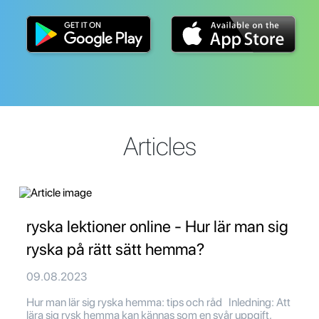
Articles
ryska lektioner online - Hur lär man sig
ryska på rätt sätt hemma?
09.08.2023
Hur man lär sig ryska hemma: tips och råd Inledning: Att
lära sig rysk hemma kan kännas som en svår uppgift,