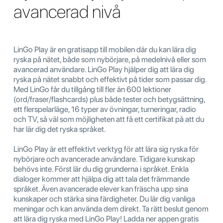
avancerad nivå
LinGo Play är en gratisapp till mobilen där du kan lära dig
ryska på nätet, både som nybörjare, på medelnivå eller som
avancerad användare. LinGo Play hjälper dig att lära dig
ryska på nätet snabbt och effektivt på tider som passar dig.
Med LinGo får du tillgång till fler än 600 lektioner
(ord/fraser/flashcards) plus både tester och betygsättning,
ett flerspelarläge, 16 typer av övningar, turneringar, radio
och TV, så väl som möjligheten att få ett certifikat på att du
har lär dig det ryska språket.
LinGo Play är ett effektivt verktyg för att lära sig ryska för
nybörjare och avancerade användare. Tidigare kunskap
behövs inte. Först lär du dig grunderna i språket. Enkla
dialoger kommer att hjälpa dig att tala det främmande
språket. Även avancerade elever kan fräscha upp sina
kunskaper och stärka sina färdigheter. Du lär dig vanliga
meningar och kan använda dem direkt. Ta rätt beslut genom
att lära dig ryska med LinGo Play! Ladda ner appen gratis