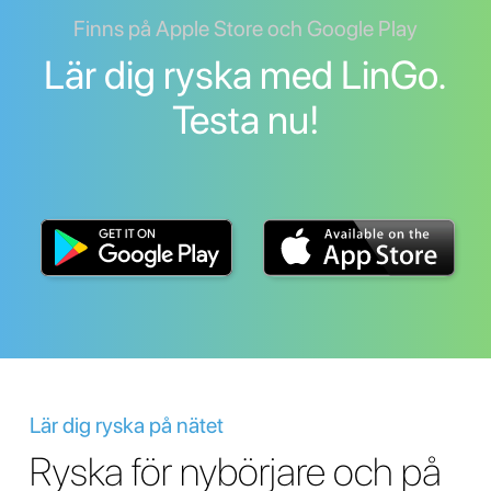
Finns på Apple Store och Google Play
Lär dig ryska med LinGo.
Testa nu!
Lär dig ryska på nätet
Ryska för nybörjare och på