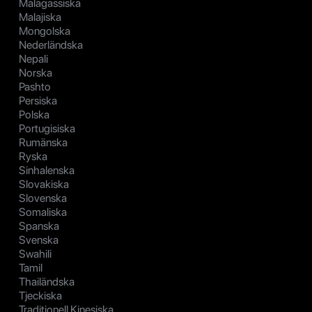
Malagassiska
Malajiska
Mongolska
Nederländska
Nepali
Norska
Pashto
Persiska
Polska
Portugisiska
Rumänska
Ryska
Sinhalenska
Slovakiska
Slovenska
Somaliska
Spanska
Svenska
Swahili
Tamil
Thailändska
Tjeckiska
Traditionell Kinesiska