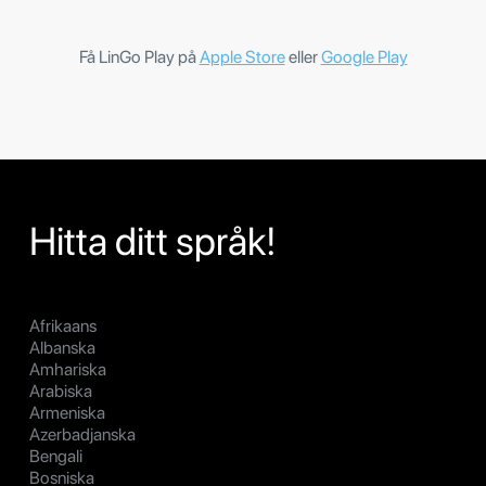
Få LinGo Play på
Apple Store
eller
Google Play
Hitta ditt språk!
Afrikaans
Albanska
Amhariska
Arabiska
Armeniska
Azerbadjanska
Bengali
Bosniska