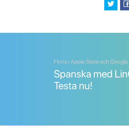
Finns i Apple Store och Google
Spanska med LinG
Testa nu!