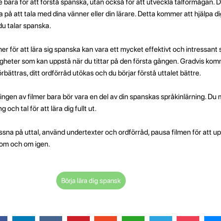
 bara för att förstå spanska, utan också för att utveckla talförmågan.
a på att tala med dina vänner eller din lärare. Detta kommer att hjälpa dig
 du talar spanska.
mer för att lära sig spanska kan vara ett mycket effektivt och intressant s
igheter som kan uppstå när du tittar på den första gången. Gradvis ko
rbättras, ditt ordförråd utökas och du börjar förstå uttalet bättre.
ingen av filmer bara bör vara en del av din spanskas språkinlärning. Du
 och tal för att lära dig fullt ut.
lyssna på uttal, använd undertexter och ordförråd, pausa filmen för att u
r om och om igen.
Börja lära dig spansk