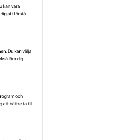
Du kan vara
ig att förstå
nen. Du kan välja
ckså lära dig
 program och
tt bättre ta till