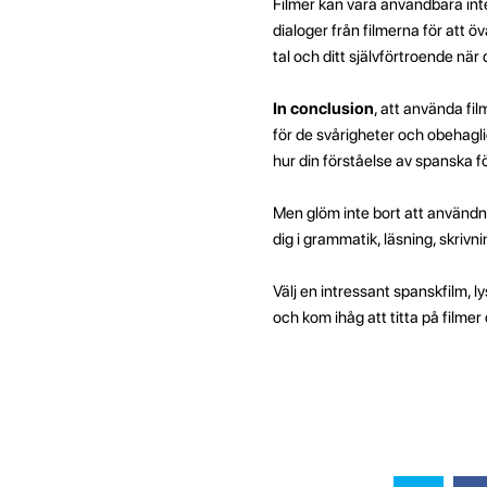
Filmer kan vara användbara inte
dialoger från filmerna för att öv
tal och ditt självförtroende när
In conclusion
, att använda fil
för de svårigheter och obehagl
hur din förståelse av spanska fö
Men glöm inte bort att användn
dig i grammatik, läsning, skrivning
Välj en intressant spanskfilm, 
och kom ihåg att titta på filme