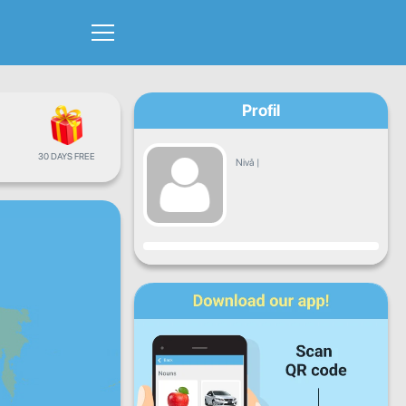
Profil
30 DAYS FREE
Nivå
|
Framsteg
Mån
Tis
Ons
Tor