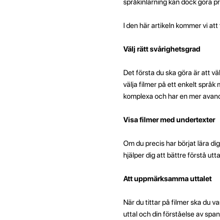
språkinlärning kan dock göra 
I den här artikeln kommer vi att
Välj rätt svårighetsgrad
Det första du ska göra är att vä
välja filmer på ett enkelt språ
komplexa och har en mer avanc
Visa filmer med undertexter
Om du precis har börjat lära d
hjälper dig att bättre förstå utt
Att uppmärksamma uttalet
När du tittar på filmer ska du v
uttal och din förståelse av sp