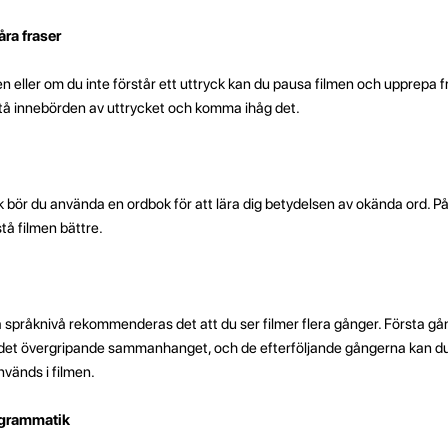
ra fraser
en eller om du inte förstår ett uttryck kan du pausa filmen och upprepa f
rstå innebörden av uttrycket och komma ihåg det.
sk bör du använda en ordbok för att lära dig betydelsen av okända ord. På
stå filmen bättre.
a språknivå rekommenderas det att du ser filmer flera gånger. Första g
å det övergripande sammanhanget, och de efterföljande gångerna kan d
änds i filmen.
g grammatik