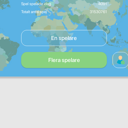
Spel spelade idag
4091
Totalt antal spel
31530761
En spelare
Flera spelare