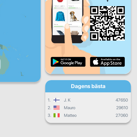
Fre
Lör
Sön
Dagliga framsteg
Månatliga framsteg
Certifikat
Sammanlagda framsteg
Dagens bästa
1.
J. K
47650
2.
Mauro
29610
3.
Matteo
27060