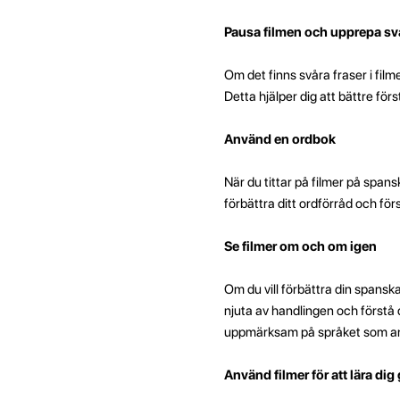
Pausa filmen och upprepa svå
Om det finns svåra fraser i film
Detta hjälper dig att bättre fö
Använd en ordbok
När du tittar på filmer på span
förbättra ditt ordförråd och för
Se filmer om och om igen
Om du vill förbättra din spansk
njuta av handlingen och först
uppmärksam på språket som anv
Använd filmer för att lära di