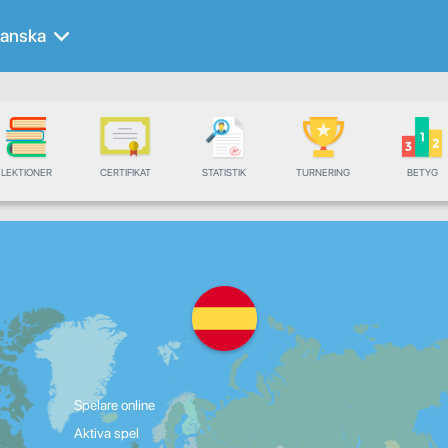
anska
LEKTIONER
CERTIFIKAT
STATISTIK
TURNERING
BETYG
Spelare online
Aktiva spel