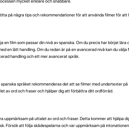
processen mycket enklare och snabbare.
 titta på några tips och rekommendationer för att använda filmer för att 
lja en film som passar din nivå av spanska. Om du precis har börjat lära 
k med en lätt handling. Om du redan är på en avancerad nivå kan du välja
erad handling och ett mer avancerat språk.
ig spanska språket rekommenderas det att se filmer med undertexter på
alet av ord och fraser och hjälper dig att förbättra ditt ordförråd.
ara uppmärksam på uttalet av ord och fraser. Detta kommer att hjälpa dig 
ansk. Försök att följa skådespelarna och var uppmärksam på intonationen