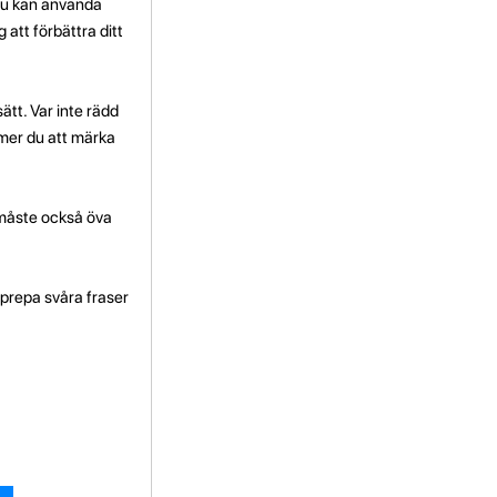
 Du kan använda
 att förbättra ditt
ätt. Var inte rädd
mmer du att märka
 måste också öva
pprepa svåra fraser