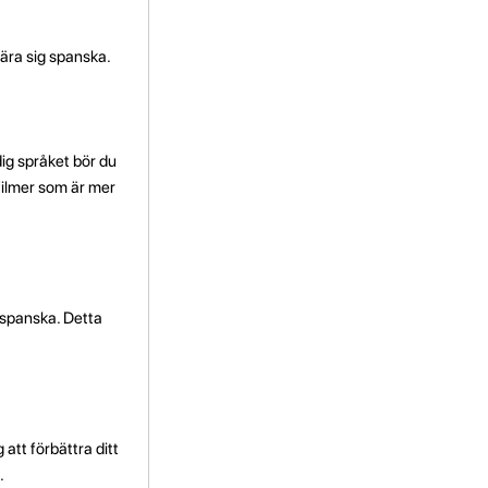
lära sig spanska.
dig språket bör du
 filmer som är mer
 spanska. Detta
att förbättra ditt
.