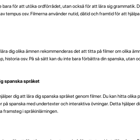
 bara för att utöka ordförrådet, utan också för att lära sig grammatik. 
tempus osv. Filmerna använder nutid, dåtid och framtid för att hjälpa d
h lära dig olika ämnen rekommenderas det att titta på filmer om olika äm
ap, historia osv. På så sätt kan du inte bara förbättra din spanska, utan o
dig spanska språket
älper dig att lära dig spanska språket genom filmer. Du kan hitta olika
 på spanska med undertexter och interaktiva övningar. Detta hjälper dig a
a framsteg i språkinlärningen.