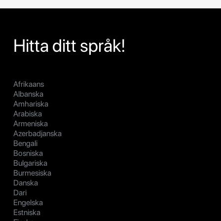
Hitta ditt språk!
Afrikaans
Albanska
Amhariska
Arabiska
Armeniska
Azerbadjanska
Bengali
Bosniska
Bulgariska
Burmesiska
Danska
Dari
Engelska
Estniska