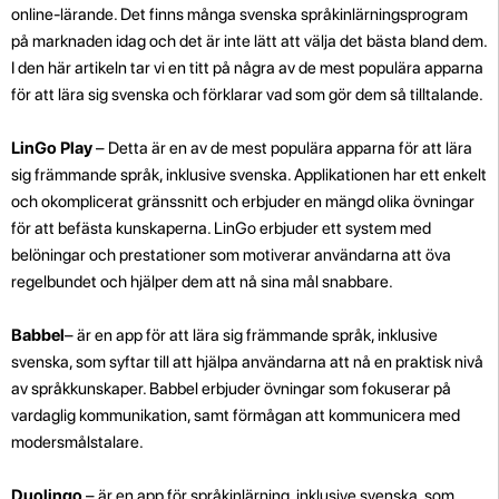
online-lärande. Det finns många svenska språkinlärningsprogram
på marknaden idag och det är inte lätt att välja det bästa bland dem.
I den här artikeln tar vi en titt på några av de mest populära apparna
för att lära sig svenska och förklarar vad som gör dem så tilltalande.
LinGo Play
– Detta är en av de mest populära apparna för att lära
sig främmande språk, inklusive svenska. Applikationen har ett enkelt
och okomplicerat gränssnitt och erbjuder en mängd olika övningar
för att befästa kunskaperna. LinGo erbjuder ett system med
belöningar och prestationer som motiverar användarna att öva
regelbundet och hjälper dem att nå sina mål snabbare.
Babbel
– är en app för att lära sig främmande språk, inklusive
svenska, som syftar till att hjälpa användarna att nå en praktisk nivå
av språkkunskaper. Babbel erbjuder övningar som fokuserar på
vardaglig kommunikation, samt förmågan att kommunicera med
modersmålstalare.
Duolingo
– är en app för språkinlärning, inklusive svenska, som