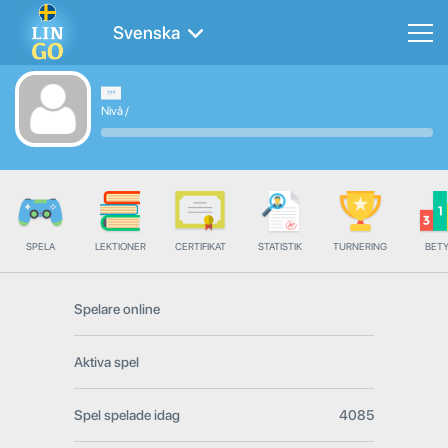
Svenska
Nivå
/
SPELA
LEKTIONER
CERTIFIKAT
STATISTIK
TURNERING
BET
Spelare online
Aktiva spel
Spel spelade idag
4085