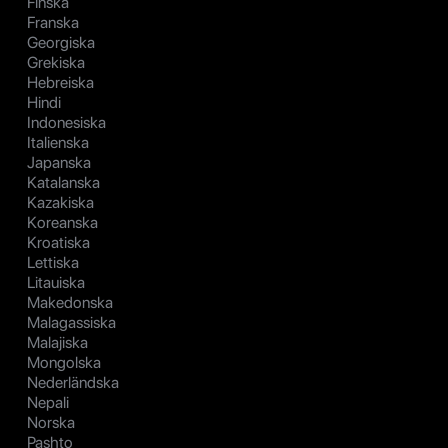
Finska
Franska
Georgiska
Grekiska
Hebreiska
Hindi
Indonesiska
Italienska
Japanska
Katalanska
Kazakiska
Koreanska
Kroatiska
Lettiska
Litauiska
Makedonska
Malagassiska
Malajiska
Mongolska
Nederländska
Nepali
Norska
Pashto