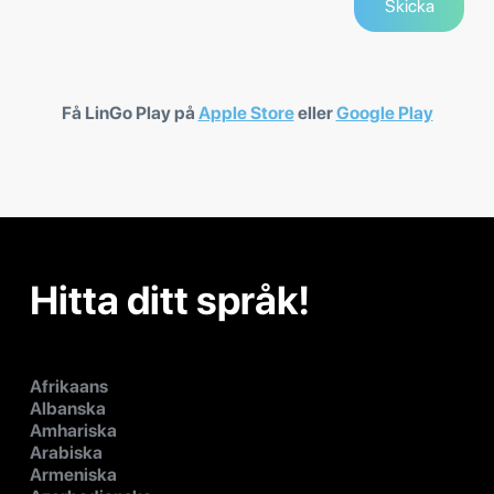
Få LinGo Play på
Apple Store
eller
Google Play
Hitta ditt språk!
Afrikaans
Albanska
Amhariska
Arabiska
Armeniska