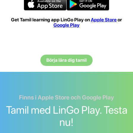
Get Tamil learning app LinGo Play on
Apple Store
or
Google Play
Börja lära dig tamil
Finns i Apple Store och Google Play
Tamil med LinGo Play. Testa
nu!