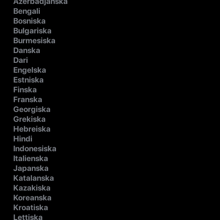
Azerbadjanska
Bengali
Bosniska
Bulgariska
Burmesiska
Danska
Dari
Engelska
Estniska
Finska
Franska
Georgiska
Grekiska
Hebreiska
Hindi
Indonesiska
Italienska
Japanska
Katalanska
Kazakiska
Koreanska
Kroatiska
Lettiska