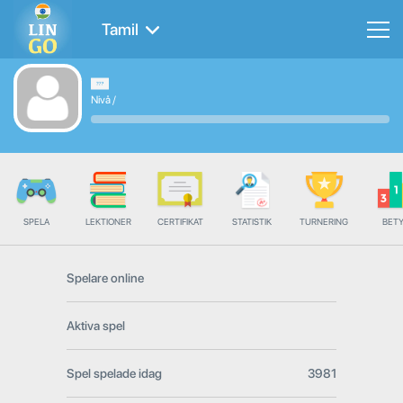
Tamil
Nivå
/
SPELA
LEKTIONER
CERTIFIKAT
STATISTIK
TURNERING
BET
Spelare online
Aktiva spel
Spel spelade idag
3981