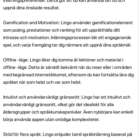
inlärningspreferenser. Detta gör att du kan använda din tid och
uppnå dina önskade resultat.
Gamification and Motivation: Lingo använder gamificationelement
som poäng, prestationer och ranking för att upprätthålla ditt
intresse och motivation. Inlärningsprocessen blir ett engagerande
spel, och varje framgång tar dig närmare att uppnå dina språkmål.
Offline -läge: Lingo låter dig komma åt lektioner och material i
offline -läge. Detta är särskilt bekvämt när du reser eller i områden
med begränsad internetåtkomst, eftersom du kan fortsätta lära dig
språket när som helst och var som helst.
Intuitivt och användarvänligt gränssnitt: Lingo har ett intuitivt och
användarvänligt gränssnitt, vilket gör det idealiskt för alla
åldersgrupper och språkkunskapsnivåer. Även nybörjare kan enkelt
börja använda appen utan onödiga komplexiteter.
Stöd för flera språk: Lingo erbjuder tamil språkinlärning baserat på