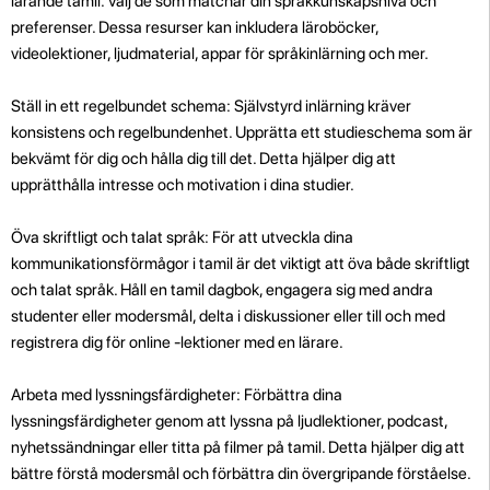
lärande tamil. Välj de som matchar din språkkunskapsnivå och
preferenser. Dessa resurser kan inkludera läroböcker,
videolektioner, ljudmaterial, appar för språkinlärning och mer.
Ställ in ett regelbundet schema: Självstyrd inlärning kräver
konsistens och regelbundenhet. Upprätta ett studieschema som är
bekvämt för dig och hålla dig till det. Detta hjälper dig att
upprätthålla intresse och motivation i dina studier.
Öva skriftligt och talat språk: För att utveckla dina
kommunikationsförmågor i tamil är det viktigt att öva både skriftligt
och talat språk. Håll en tamil dagbok, engagera sig med andra
studenter eller modersmål, delta i diskussioner eller till och med
registrera dig för online -lektioner med en lärare.
Arbeta med lyssningsfärdigheter: Förbättra dina
lyssningsfärdigheter genom att lyssna på ljudlektioner, podcast,
nyhetssändningar eller titta på filmer på tamil. Detta hjälper dig att
bättre förstå modersmål och förbättra din övergripande förståelse.