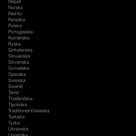
Nepali
Norska
Pashto
Persiska
Polska
Portugisiska
Rumänska
Ryska
Sinhalenska
Slovakiska
Slovenska
Somaliska
Spanska
Svenska
Swahili
Tamil
Thailändska
Tjeckiska
Traditionell Kinesiska
Turkiska
Tyska
Ukrainska
Ungerska