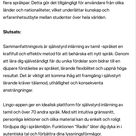
flera språkpar. Detta gör det tillgängligt för användare från olika
länder och nationaliteter, vilket underlättar kunskap och
erfarenhetsutbyte mellan studenter över hela världen.
Slutsats:
Sammanfattningsvis är självstyrd inlärning av tamil -språket en
kraftfull och effektiv metod för att behärska ett nytt språk. Genom
att lära dig självständigt får du unika fördelar som bidrar till en
djupare förståelse av språket, lärande flexibilitet och uppnå höga
resultat. Det är viktigt att komma ihåg att framgång i självstyrt
lärande kräver tålamod, uthållighet och konsekventa
ansträngningar.
Lingo-appen ger en idealisk plattform för självstyrd inlärning av
tamil och över 70 andra språk. Med sitt intuitiva gränssnitt,
personliga lektioner och olika material kan du enkelt och roligt
fördjupa dig i språkmiljön. Funktionen "Radio" låter dig dyka in i
autentiska tal och förbättra dina lyssningsförmågor.