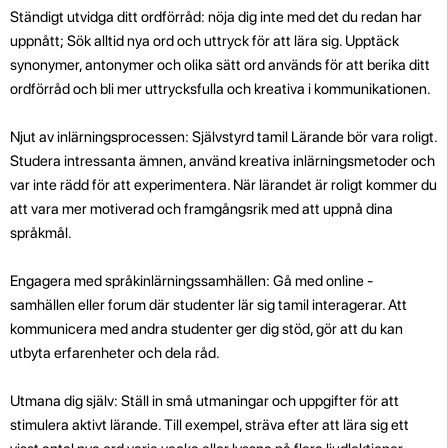
Ständigt utvidga ditt ordförråd: nöja dig inte med det du redan har
uppnått; Sök alltid nya ord och uttryck för att lära sig. Upptäck
synonymer, antonymer och olika sätt ord används för att berika ditt
ordförråd och bli mer uttrycksfulla och kreativa i kommunikationen.
Njut av inlärningsprocessen: Självstyrd tamil Lärande bör vara roligt.
Studera intressanta ämnen, använd kreativa inlärningsmetoder och
var inte rädd för att experimentera. När lärandet är roligt kommer du
att vara mer motiverad och framgångsrik med att uppnå dina
språkmål.
Engagera med språkinlärningssamhällen: Gå med online -
samhällen eller forum där studenter lär sig tamil interagerar. Att
kommunicera med andra studenter ger dig stöd, gör att du kan
utbyta erfarenheter och dela råd.
Utmana dig själv: Ställ in små utmaningar och uppgifter för att
stimulera aktivt lärande. Till exempel, sträva efter att lära sig ett