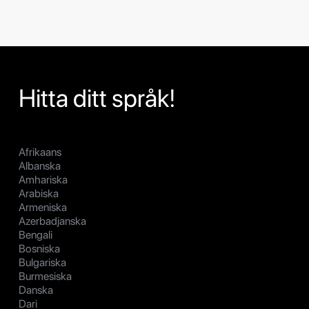
Hitta ditt språk!
Afrikaans
Albanska
Amhariska
Arabiska
Armeniska
Azerbadjanska
Bengali
Bosniska
Bulgariska
Burmesiska
Danska
Dari