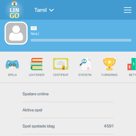
Tamil
Nivå
/
SPELA
LEKTIONER
CERTIFIKAT
STATISTIK
TURNERING
BET
Spelare online
Aktiva spel
Spel spelade idag
4591