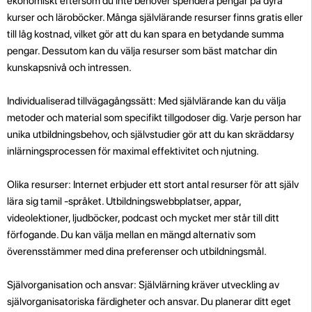
ekonomiskt eftersom du inte behöver spendera pengar på dyra
kurser och läroböcker. Många självlärande resurser finns gratis eller
till låg kostnad, vilket gör att du kan spara en betydande summa
pengar. Dessutom kan du välja resurser som bäst matchar din
kunskapsnivå och intressen.
Individualiserad tillvägagångssätt: Med självlärande kan du välja
metoder och material som specifikt tillgodoser dig. Varje person har
unika utbildningsbehov, och självstudier gör att du kan skräddarsy
inlärningsprocessen för maximal effektivitet och njutning.
Olika resurser: Internet erbjuder ett stort antal resurser för att själv
lära sig tamil -språket. Utbildningswebbplatser, appar,
videolektioner, ljudböcker, podcast och mycket mer står till ditt
förfogande. Du kan välja mellan en mängd alternativ som
överensstämmer med dina preferenser och utbildningsmål.
Självorganisation och ansvar: Självlärning kräver utveckling av
självorganisatoriska färdigheter och ansvar. Du planerar ditt eget