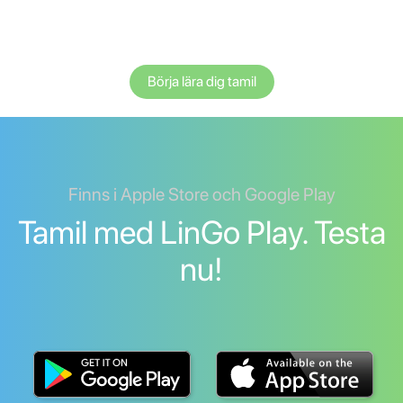
Börja lära dig tamil
Finns i Apple Store och Google Play
Tamil med LinGo Play. Testa
nu!