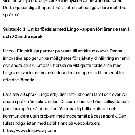
visst antal nya ord varje vecka eller lyssna på flera ljudlektioner.
Detta hjälper dig att upprätthålla intresset och gå vidare mot dina
språkmål.
Subtopic 3: Unika fördelar med Lingo -appen för lärande tamil
och 70 andra språk
Lingo - Din pålitliga partner på resan till språkkunskaper. Denna
innovativa app ger unika möjligheter för självstyrd inlärning av tamil
och andra språk. Låt oss utforska de viktigaste fördelarna med
Lingo och varför du bör inkludera den här appen i ditt arsenal för
effektivt lärande:
Lärande 70 språk: Lingo erbjuder instruktioner i tamil och över 70
andra språk från hela världen. Dessa inkluderar både sällsynta och
populära språk, så att du kan fördjupa dig i olika kulturer och
kommunicera utan problem med modersmål på dessa språk. Den
fullständiga listan med språk finns på webbplatsen:
https://www.lingo-play.com