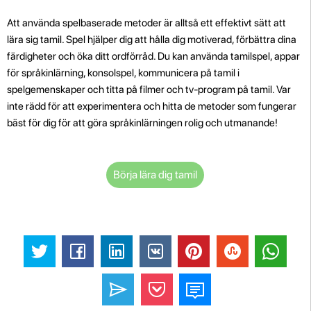
Att använda spelbaserade metoder är alltså ett effektivt sätt att
lära sig tamil. Spel hjälper dig att hålla dig motiverad, förbättra dina
färdigheter och öka ditt ordförråd. Du kan använda tamilspel, appar
för språkinlärning, konsolspel, kommunicera på tamil i
spelgemenskaper och titta på filmer och tv-program på tamil. Var
inte rädd för att experimentera och hitta de metoder som fungerar
bäst för dig för att göra språkinlärningen rolig och utmanande!
Börja lära dig tamil