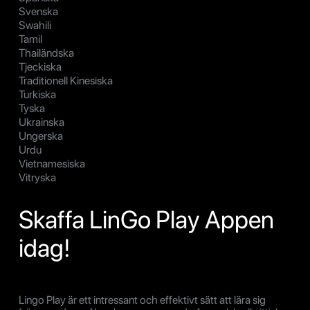
Svenska
Swahili
Tamil
Thailändska
Tjeckiska
Traditionell Kinesiska
Turkiska
Tyska
Ukrainska
Ungerska
Urdu
Vietnamesiska
Vitryska
Skaffa LinGo Play Appen
idag!
Lingo Play är ett intressant och effektivt sätt att lära sig