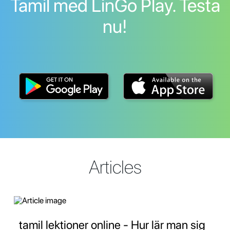
Tamil med LinGo Play. Testa
nu!
Articles
tamil lektioner online - Hur lär man sig