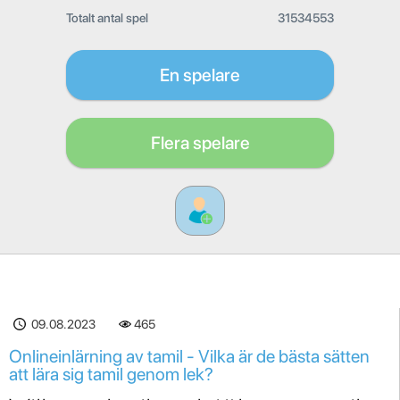
Totalt antal spel
31534553
En spelare
Flera spelare
09.08.2023
465
Onlineinlärning av tamil - Vilka är de bästa sätten
att lära sig tamil genom lek?