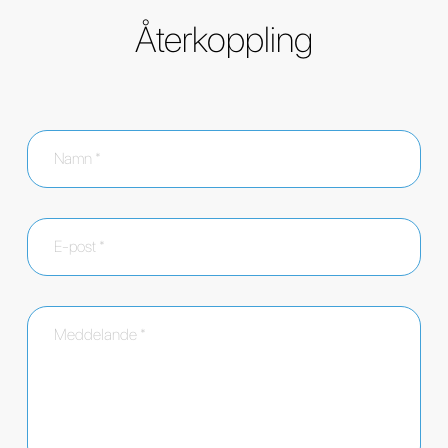
Återkoppling