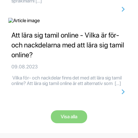
språkinlärni […]
Att lära sig tamil online - Vilka är för-
och nackdelarna med att lära sig tamil
online?
09.08.2023
Vilka för- och nackdelar finns det med att lära sig tamil
online? Att lära sig tamil online är ett alternativ som […]
Visa alla