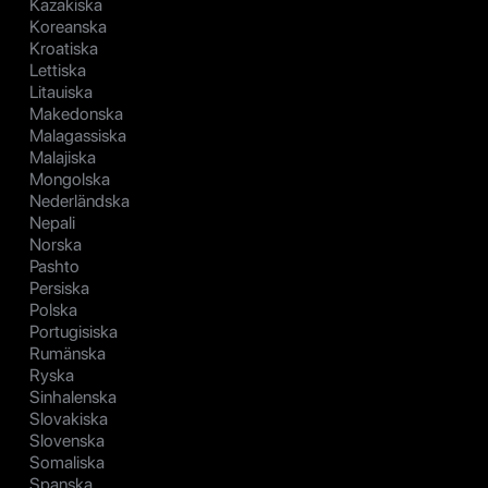
Kazakiska
Koreanska
Kroatiska
Lettiska
Litauiska
Makedonska
Malagassiska
Malajiska
Mongolska
Nederländska
Nepali
Norska
Pashto
Persiska
Polska
Portugisiska
Rumänska
Ryska
Sinhalenska
Slovakiska
Slovenska
Somaliska
Spanska