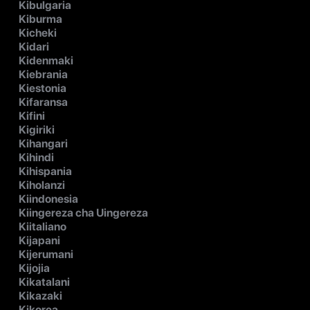
Kibulgaria
Kiburma
Kicheki
Kidari
Kidenmaki
Kiebrania
Kiestonia
Kifaransa
Kifini
Kigiriki
Kihangari
Kihindi
Kihispania
Kiholanzi
Kiindonesia
Kiingereza cha Uingereza
Kiitaliano
Kijapani
Kijerumani
Kijojia
Kikatalani
Kikazaki
Kikorea