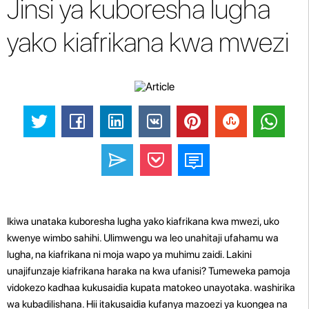
Jinsi ya kuboresha lugha
yako kiafrikana kwa mwezi
Ikiwa unataka kuboresha lugha yako kiafrikana kwa mwezi, uko
kwenye wimbo sahihi. Ulimwengu wa leo unahitaji ufahamu wa
lugha, na kiafrikana ni moja wapo ya muhimu zaidi. Lakini
unajifunzaje kiafrikana haraka na kwa ufanisi? Tumeweka pamoja
vidokezo kadhaa kukusaidia kupata matokeo unayotaka. washirika
wa kubadilishana. Hii itakusaidia kufanya mazoezi ya kuongea na