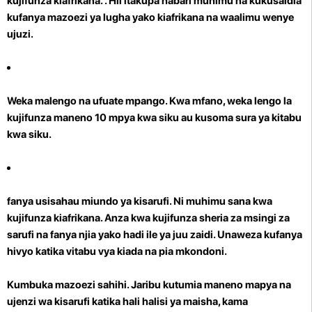
kujifunza kiafrikana.
. Hii itakupa habari muhimu na kukusaidia
kufanya mazoezi ya lugha yako kiafrikana na waalimu wenye
ujuzi.
Weka malengo na ufuate mpango. Kwa mfano, weka lengo la
kujifunza maneno 10 mpya kwa siku au kusoma sura ya kitabu
kwa siku.
fanya usisahau miundo ya kisarufi.
Ni muhimu sana kwa
kujifunza kiafrikana. Anza kwa kujifunza sheria za msingi za
sarufi na fanya njia yako hadi ile ya juu zaidi. Unaweza kufanya
hivyo katika vitabu vya kiada na pia mkondoni.
Kumbuka mazoezi sahihi. Jaribu kutumia maneno mapya na
ujenzi wa kisarufi katika hali halisi ya maisha, kama