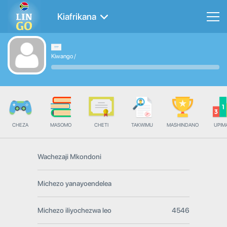
Kiafrikana
Kiwango
/
CHEZA
MASOMO
CHETI
TAKWIMU
MASHINDANO
UPIMA
Wachezaji Mkondoni
Michezo yanayoendelea
Michezo iliyochezwa leo
4546