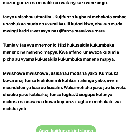
mazungumzo na marafiki au wafanyikazi wenzangu.
fanya usisahau utaratibu.
Kujifunza lugha ni mchakato ambao
unachukua muda na uvumilivu. Ili kufanikiwa, chukua muda
mwingi kadri uwezavyo na ujifunze mara kwa mara.
Tumia vifaa vya mnemonic.
Hizi hukusaidia kukumbuka
maneno na maneno mapya. Kwa mfano, unaweza kutumia
picha au vyama kukusaidia kukumbuka maneno mapya.
Mwishowe mwishowe , usisahau motisha yako.
Kumbuka
kuwa unajifunza kiafrikana ili kufikia malengo yako, iwe ni
maendeleo ya kazi au kusafiri. Weka motisha yako juu kuweka
shauku yako katika kujifunza lugha. Usiogope kufanya
makosa na usisahau kuwa kujifunza lugha ni mchakato wa
maisha yote.
Anza kujifunza kiafrikana