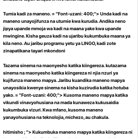
Tumia kadi za maneno. = "Font-uzani: 400;"> Unda kadi na
maneno unayojifunza na utumie kwa kurudia. Andika neno
jipya upande mmoja wa kadi na maana yake kwa upande
mwingine. Kisha geuza kadi na ujaribu kukumbuka maana ya
kila neno. Au jaribu programu yetu ya LINGO, kadi zote
zinapatikana tayari mkondoni
Tazama sinema na maonyesho katika kiingereza.
kutazama
sinema na maonyesho katika kiingereza ni njia nzuri ya
kujifunza maneno mapya. Jaribu kuandika maneno mapya
unayosikia kwenye sinema na kisha kuzirudia katika hotuba
yako. = "Font-uzani: 400;"> Kusoma maneno mapya katika
vikundi vinavyohusiana na mada kunaweza kukusaidia
kukumbuka vizuri. Kwa mfano, kusoma maneno
yanayohusiana na teknolojia, michezo, au chakula.
hitimisho ; "> Kukumbuka maneno mapya katika kiingereza ni