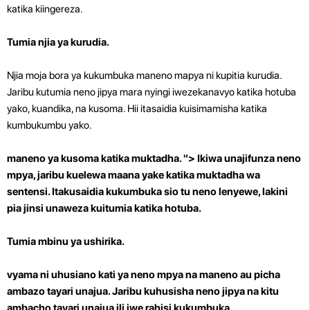
katika kiingereza.
Tumia njia ya kurudia.
Njia moja bora ya kukumbuka maneno mapya ni kupitia kurudia.
Jaribu kutumia neno jipya mara nyingi iwezekanavyo katika hotuba
yako, kuandika, na kusoma. Hii itasaidia kuisimamisha katika
kumbukumbu yako.
maneno ya kusoma katika muktadha. "> Ikiwa unajifunza neno
mpya, jaribu kuelewa maana yake katika muktadha wa
sentensi. Itakusaidia kukumbuka sio tu neno lenyewe, lakini
pia jinsi unaweza kuitumia katika hotuba.
Tumia mbinu ya ushirika.
vyama ni uhusiano kati ya neno mpya na maneno au picha
ambazo tayari unajua. Jaribu kuhusisha neno jipya na kitu
ambacho tayari unajua ili iwe rahisi kukumbuka.