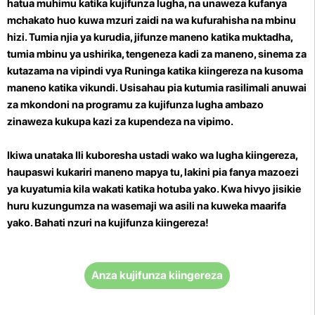
hatua muhimu katika kujifunza lugha, na unaweza kufanya
mchakato huo kuwa mzuri zaidi na wa kufurahisha na mbinu
hizi. Tumia njia ya kurudia, jifunze maneno katika muktadha,
tumia mbinu ya ushirika, tengeneza kadi za maneno, sinema za
kutazama na vipindi vya Runinga katika kiingereza na kusoma
maneno katika vikundi. Usisahau pia kutumia rasilimali anuwai
za mkondoni na programu za kujifunza lugha ambazo
zinaweza kukupa kazi za kupendeza na vipimo.
Ikiwa unataka Ili kuboresha ustadi wako wa lugha kiingereza,
haupaswi kukariri maneno mapya tu, lakini pia fanya mazoezi
ya kuyatumia kila wakati katika hotuba yako. Kwa hivyo jisikie
huru kuzungumza na wasemaji wa asili na kuweka maarifa
yako. Bahati nzuri na kujifunza kiingereza!
Anza kujifunza kiingereza