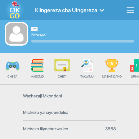
Kiingereza cha Uingereza
Kiwango
/
CHEZA
MASOMO
CHETI
TAKWIMU
MASHINDANO
UPIMA
Wachezaji Mkondoni
Michezo yanayoendelea
Michezo iliyochezwa leo
3868