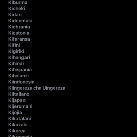
Kiburma
Kicheki
Kidari
Kidenmaki
Kiebrania
Kiestonia
Kifaransa
Kifini
Kigiriki
Kihangari
Kihindi
Kihispania
Kiholanzi
Kiindonesia
Kiingereza cha Uingereza
Kiitaliano
Kijapani
Kijerumani
Kijojia
Kikatalani
Kikazaki
Kikorea
Kikroeshia