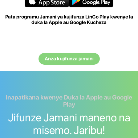
Pata programu Jamani ya kujifunza LinGo Play kwenye la
duka la Apple au Google Kucheza
Anza kujifunza jamani
Inapatikana kwenye Duka la Apple au Google
Play
Jifunze Jamani maneno na
misemo. Jaribu!