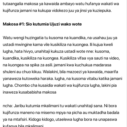
tutaangalia makosa ya kawaida ambayo watu hufanya wakati wa
kujifunza jamani na kukupa vidokezo juu ya jinsi ya kuziepuka.
Makosa #1: Sio kutumia Ujuzi wako wote
Watu wengi huzingatia tu kusoma na kuandika, na usahau juu ya
ustadi mwingine kama vile kusikiliza na kuongea. Ili kujua kweli
lugha, hata hivyo, unahitaji kukuza ustadi wote nne: kusoma,
kuandika, kusikiliza na kuongea. Kusikiliza vifaa vya sauti na video,
na kuongea na spika za asili. jamani kwa kuchukua madarasa
shuleni au chuo kikuu. Walakini, bila mazoezi ya kawaida, maarifa
yanaweza kutoweka haraka. lugha, na kusoma vitabu katika jamani
lugha. Chombo cha kusaidia wakati wa kujifunza lugha, lakini pia
inaweza kusababisha makosa
ncha: Jaribu kutumia mkalimani tu wakati unahitaji sana. Ni bora
kujifunza maneno na misemo mpya na picha au muktadha badala
ya na mtafsiri. Kidogo kidogo, utaelewa lugha bora na unapaswa
kufanya bila mkalimani.