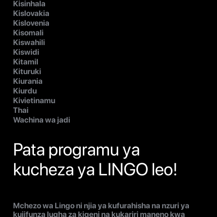
Kisinhala
Kislovakia
Kislovenia
Kisomali
Kiswahili
Kiswidi
Kitamil
Kituruki
Kiurania
Kiurdu
Kivietinamu
Thai
Wachina wa jadi
Pata programu ya
kucheza ya LINGO leo!
Mchezo wa Lingo ni njia ya kufurahisha na nzuri ya
kujifunza lugha za kigeni na kukariri maneno kwa