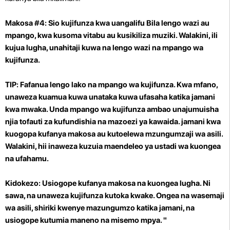
Makosa #4: Sio kujifunza kwa uangalifu Bila lengo wazi au
mpango, kwa kusoma vitabu au kusikiliza muziki. Walakini, ili
kujua lugha, unahitaji kuwa na lengo wazi na mpango wa
kujifunza.
TIP: Fafanua lengo lako na mpango wa kujifunza. Kwa mfano,
unaweza kuamua kuwa unataka kuwa ufasaha katika jamani
kwa mwaka. Unda mpango wa kujifunza ambao unajumuisha
njia tofauti za kufundishia na mazoezi ya kawaida. jamani kwa
kuogopa kufanya makosa au kutoelewa mzungumzaji wa asili.
Walakini, hii inaweza kuzuia maendeleo ya ustadi wa kuongea
na ufahamu.
Kidokezo: Usiogope kufanya makosa na kuongea lugha. Ni
sawa, na unaweza kujifunza kutoka kwake. Ongea na wasemaji
wa asili, shiriki kwenye mazungumzo katika jamani, na
usiogope kutumia maneno na misemo mpya. "