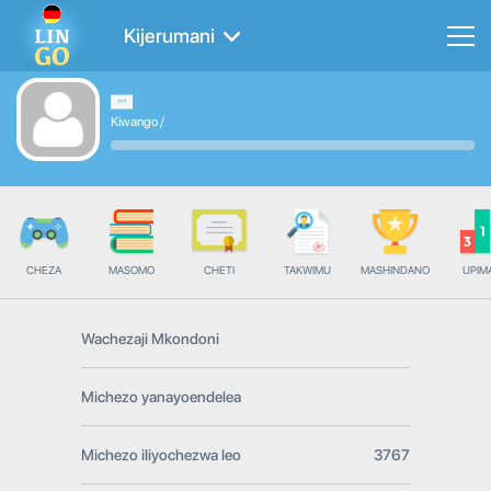
Kijerumani
Kiwango
/
CHEZA
MASOMO
CHETI
TAKWIMU
MASHINDANO
UPIMA
Wachezaji Mkondoni
Michezo yanayoendelea
Michezo iliyochezwa leo
3767