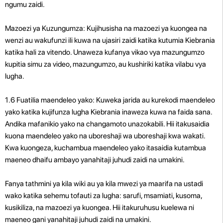
ngumu zaidi.
Mazoezi ya Kuzungumza: Kujihusisha na mazoezi ya kuongea na
wenzi au wakufunzi ili kuwa na ujasiri zaidi katika kutumia Kiebrania
katika hali za vitendo. Unaweza kufanya vikao vya mazungumzo
kupitia simu za video, mazungumzo, au kushiriki katika vilabu vya
lugha.
1.6 Fuatilia maendeleo yako: Kuweka jarida au kurekodi maendeleo
yako katika kujifunza lugha Kiebrania inaweza kuwa na faida sana.
Andika mafanikio yako na changamoto unazokabili. Hii itakusaidia
kuona maendeleo yako na uboreshaji wa uboreshaji kwa wakati.
Kwa kuongeza, kuchambua maendeleo yako itasaidia kutambua
maeneo dhaifu ambayo yanahitaji juhudi zaidi na umakini.
Fanya tathmini ya kila wiki au ya kila mwezi ya maarifa na ustadi
wako katika sehemu tofauti za lugha: sarufi, msamiati, kusoma,
kusikiliza, na mazoezi ya kuongea. Hii itakuruhusu kuelewa ni
maeneo gani yanahitaji juhudi zaidi na umakini.