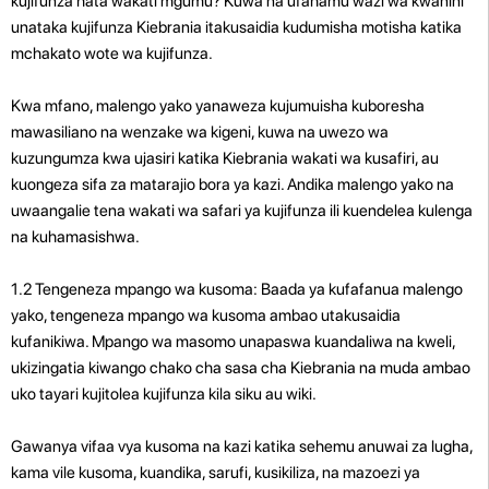
kujifunza hata wakati mgumu? Kuwa na ufahamu wazi wa kwanini
unataka kujifunza Kiebrania itakusaidia kudumisha motisha katika
mchakato wote wa kujifunza.
Kwa mfano, malengo yako yanaweza kujumuisha kuboresha
mawasiliano na wenzake wa kigeni, kuwa na uwezo wa
kuzungumza kwa ujasiri katika Kiebrania wakati wa kusafiri, au
kuongeza sifa za matarajio bora ya kazi. Andika malengo yako na
uwaangalie tena wakati wa safari ya kujifunza ili kuendelea kulenga
na kuhamasishwa.
1.2 Tengeneza mpango wa kusoma: Baada ya kufafanua malengo
yako, tengeneza mpango wa kusoma ambao utakusaidia
kufanikiwa. Mpango wa masomo unapaswa kuandaliwa na kweli,
ukizingatia kiwango chako cha sasa cha Kiebrania na muda ambao
uko tayari kujitolea kujifunza kila siku au wiki.
Gawanya vifaa vya kusoma na kazi katika sehemu anuwai za lugha,
kama vile kusoma, kuandika, sarufi, kusikiliza, na mazoezi ya