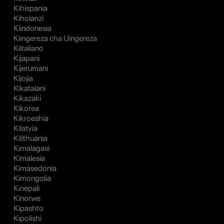
Kihispania
Kiholanzi
Kiindonesia
Kiingereza cha Uingereza
Kiitaliano
Kijapani
Kijerumani
Kijojia
Kikatalani
Kikazaki
Kikorea
Kikroeshia
Kilatvia
Kilithuania
Kimalagasi
Kimalesia
Kimasedonia
Kimongolia
Kinepali
Kinorwe
Kipashto
Kipolishi