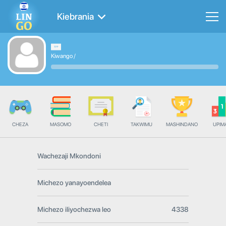
Kiebrania
Kiwango
/
CHEZA
MASOMO
CHETI
TAKWIMU
MASHINDANO
UPIMA
Wachezaji Mkondoni
Michezo yanayoendelea
Michezo iliyochezwa leo
4338