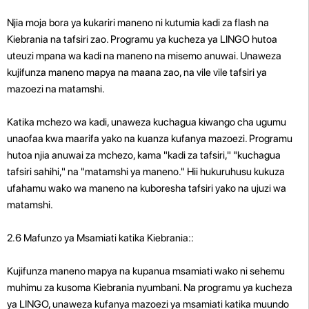
Njia moja bora ya kukariri maneno ni kutumia kadi za flash na
Kiebrania na tafsiri zao. Programu ya kucheza ya LINGO hutoa
uteuzi mpana wa kadi na maneno na misemo anuwai. Unaweza
kujifunza maneno mapya na maana zao, na vile vile tafsiri ya
mazoezi na matamshi.
Katika mchezo wa kadi, unaweza kuchagua kiwango cha ugumu
unaofaa kwa maarifa yako na kuanza kufanya mazoezi. Programu
hutoa njia anuwai za mchezo, kama "kadi za tafsiri," "kuchagua
tafsiri sahihi," na "matamshi ya maneno." Hii hukuruhusu kukuza
ufahamu wako wa maneno na kuboresha tafsiri yako na ujuzi wa
matamshi.
2.6 Mafunzo ya Msamiati katika Kiebrania::
Kujifunza maneno mapya na kupanua msamiati wako ni sehemu
muhimu za kusoma Kiebrania nyumbani. Na programu ya kucheza
ya LINGO, unaweza kufanya mazoezi ya msamiati katika muundo