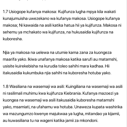
1.7 Usiogope kufanya makosa: Kujifunza lugha mpya kila wakati
kunajumuisha uwezekano wa kufanya makosa. Usiogope kufanya
makosa; Ni kawaida na asili katika hatua hii ya kujifunza. Makosa ni
sehemu ya mchakato wa kujifunza, na hukusaidia kujifunza na
kuboresha.
Njia ya makosa na uelewa na utumie kama zana za kuongeza
maarifa yako. Ikiwa unafanya makosa katika sarufi au matamshi,
usisite kuirekebisha na kurudia toleo sahihi mara kadhaa. Hii
itakusaidia kukumbuka njia sahihi na kuboresha hotuba yako.
1.8 Wasiliana na wasemaji wa asili: Kuingiliana na wasemaji wa asili
ni rasilimali muhimu kwa kujifunza Kiebrania. Kufanya mazoezi ya
kuongea na wasemaji wa asili itakusaidia kuboresha matamshi
yako, msamiati, na ufahamu wa hotuba. Unaweza kupata washirika
wa mazungumzo kwenye majukwaa ya lugha, mitandao ya kijamii,
au kuwasiliana tu na wageni katika jamii za mkondoni.