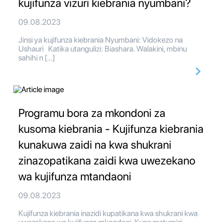
kujifunza vizuri kiebrania nyumbani?
09.08.2023
Jinsi ya kujifunza kiebrania Nyumbani: Vidokezo na
Ushauri Katika utangulizi: Biashara. Walakini, mbinu
sahihi n […]
Programu bora za mkondoni za
kusoma kiebrania - Kujifunza kiebrania
kunakuwa zaidi na kwa shukrani
zinazopatikana zaidi kwa uwezekano
wa kujifunza mtandaoni
09.08.2023
Kujifunza kiebrania inazidi kupatikana kwa shukrani kwa