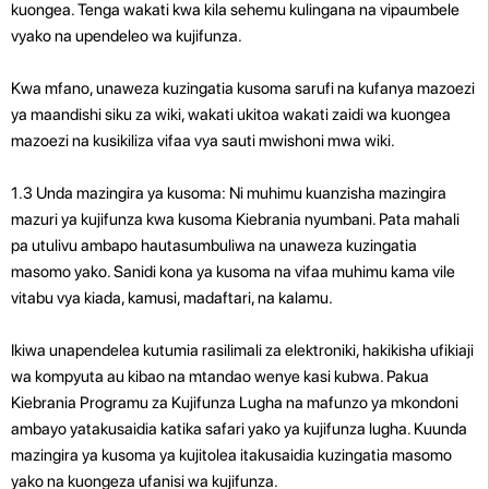
kuongea. Tenga wakati kwa kila sehemu kulingana na vipaumbele
vyako na upendeleo wa kujifunza.
Kwa mfano, unaweza kuzingatia kusoma sarufi na kufanya mazoezi
ya maandishi siku za wiki, wakati ukitoa wakati zaidi wa kuongea
mazoezi na kusikiliza vifaa vya sauti mwishoni mwa wiki.
1.3 Unda mazingira ya kusoma: Ni muhimu kuanzisha mazingira
mazuri ya kujifunza kwa kusoma Kiebrania nyumbani. Pata mahali
pa utulivu ambapo hautasumbuliwa na unaweza kuzingatia
masomo yako. Sanidi kona ya kusoma na vifaa muhimu kama vile
vitabu vya kiada, kamusi, madaftari, na kalamu.
Ikiwa unapendelea kutumia rasilimali za elektroniki, hakikisha ufikiaji
wa kompyuta au kibao na mtandao wenye kasi kubwa. Pakua
Kiebrania Programu za Kujifunza Lugha na mafunzo ya mkondoni
ambayo yatakusaidia katika safari yako ya kujifunza lugha. Kuunda
mazingira ya kusoma ya kujitolea itakusaidia kuzingatia masomo
yako na kuongeza ufanisi wa kujifunza.