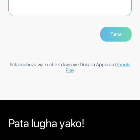
Pata mchezo wa kucheza kwenye Duka la Apple au
Google
Play
Pata lugha yako!