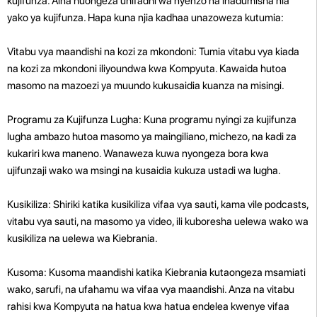
kujifunza. Aina huongeza uhifadhi wa nyenzo na inadumisha nia
yako ya kujifunza. Hapa kuna njia kadhaa unazoweza kutumia:
Vitabu vya maandishi na kozi za mkondoni: Tumia vitabu vya kiada
na kozi za mkondoni iliyoundwa kwa Kompyuta. Kawaida hutoa
masomo na mazoezi ya muundo kukusaidia kuanza na misingi.
Programu za Kujifunza Lugha: Kuna programu nyingi za kujifunza
lugha ambazo hutoa masomo ya maingiliano, michezo, na kadi za
kukariri kwa maneno. Wanaweza kuwa nyongeza bora kwa
ujifunzaji wako wa msingi na kusaidia kukuza ustadi wa lugha.
Kusikiliza: Shiriki katika kusikiliza vifaa vya sauti, kama vile podcasts,
vitabu vya sauti, na masomo ya video, ili kuboresha uelewa wako wa
kusikiliza na uelewa wa Kiebrania.
Kusoma: Kusoma maandishi katika Kiebrania kutaongeza msamiati
wako, sarufi, na ufahamu wa vifaa vya maandishi. Anza na vitabu
rahisi kwa Kompyuta na hatua kwa hatua endelea kwenye vifaa