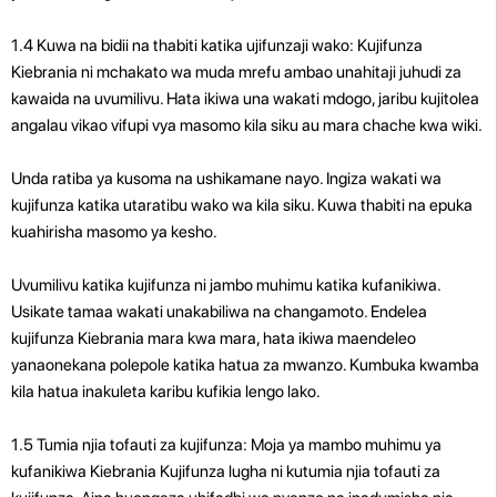
1.4 Kuwa na bidii na thabiti katika ujifunzaji wako: Kujifunza
Kiebrania ni mchakato wa muda mrefu ambao unahitaji juhudi za
kawaida na uvumilivu. Hata ikiwa una wakati mdogo, jaribu kujitolea
angalau vikao vifupi vya masomo kila siku au mara chache kwa wiki.
Unda ratiba ya kusoma na ushikamane nayo. Ingiza wakati wa
kujifunza katika utaratibu wako wa kila siku. Kuwa thabiti na epuka
kuahirisha masomo ya kesho.
Uvumilivu katika kujifunza ni jambo muhimu katika kufanikiwa.
Usikate tamaa wakati unakabiliwa na changamoto. Endelea
kujifunza Kiebrania mara kwa mara, hata ikiwa maendeleo
yanaonekana polepole katika hatua za mwanzo. Kumbuka kwamba
kila hatua inakuleta karibu kufikia lengo lako.
1.5 Tumia njia tofauti za kujifunza: Moja ya mambo muhimu ya
kufanikiwa Kiebrania Kujifunza lugha ni kutumia njia tofauti za