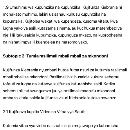
1.9 Umuhimu wa kupumzika na kupumzika: Kujifunza Kiebrania ni
mchakato muhimu, lakini usisahau kuhusu kupumzika na
kupumzika. Kujitolea wakati wa kupendeza, kusoma vitabu kwa
lugha yako ya asili, kutazama sinema, au kuchukua matembezi ya
nje. Hii itakusaidia kupumzika, kupunguza mkazo, na kuorodhesha
na nishati mpya ili kuendelea na masomo yako.
Subtopic 2: Tumia rasilimali mbali mbali za mkondoni
Kujifunza Kiebrania nyumbani hutoa fursa nzuri za kutumia rasilimali
mbali mbali za mkondoni. Rasilimali hizi husaidia kukuza sehemu
tofauti za lugha na kufanya kujifunza kufurahisha zaidi. Katika
sehemu hii, tutazungumza juu ya rasilimali maarufu mkondoni
ambazo zitakusaidia kujifunza vizuri Kiebrania kutoka mwanzo.
2.1 Kujifunza kupitia Video na Vifaa vya Sauti:
Kutumia vifaa vya video na sauti ni njia mojawapo ya kuboresha