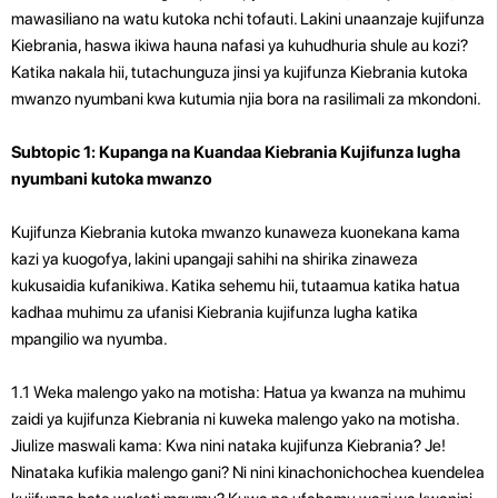
mawasiliano na watu kutoka nchi tofauti. Lakini unaanzaje kujifunza
Kiebrania, haswa ikiwa hauna nafasi ya kuhudhuria shule au kozi?
Katika nakala hii, tutachunguza jinsi ya kujifunza Kiebrania kutoka
mwanzo nyumbani kwa kutumia njia bora na rasilimali za mkondoni.
Subtopic 1: Kupanga na Kuandaa Kiebrania Kujifunza lugha
nyumbani kutoka mwanzo
Kujifunza Kiebrania kutoka mwanzo kunaweza kuonekana kama
kazi ya kuogofya, lakini upangaji sahihi na shirika zinaweza
kukusaidia kufanikiwa. Katika sehemu hii, tutaamua katika hatua
kadhaa muhimu za ufanisi Kiebrania kujifunza lugha katika
mpangilio wa nyumba.
1.1 Weka malengo yako na motisha: Hatua ya kwanza na muhimu
zaidi ya kujifunza Kiebrania ni kuweka malengo yako na motisha.
Jiulize maswali kama: Kwa nini nataka kujifunza Kiebrania? Je!
Ninataka kufikia malengo gani? Ni nini kinachonichochea kuendelea