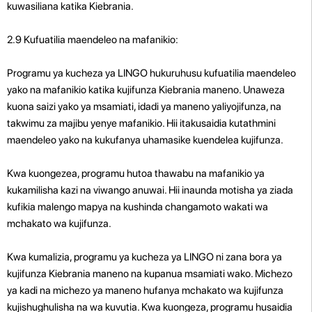
kuwasiliana katika Kiebrania.
2.9 Kufuatilia maendeleo na mafanikio:
Programu ya kucheza ya LINGO hukuruhusu kufuatilia maendeleo
yako na mafanikio katika kujifunza Kiebrania maneno. Unaweza
kuona saizi yako ya msamiati, idadi ya maneno yaliyojifunza, na
takwimu za majibu yenye mafanikio. Hii itakusaidia kutathmini
maendeleo yako na kukufanya uhamasike kuendelea kujifunza.
Kwa kuongezea, programu hutoa thawabu na mafanikio ya
kukamilisha kazi na viwango anuwai. Hii inaunda motisha ya ziada
kufikia malengo mapya na kushinda changamoto wakati wa
mchakato wa kujifunza.
Kwa kumalizia, programu ya kucheza ya LINGO ni zana bora ya
kujifunza Kiebrania maneno na kupanua msamiati wako. Michezo
ya kadi na michezo ya maneno hufanya mchakato wa kujifunza
kujishughulisha na wa kuvutia. Kwa kuongeza, programu husaidia