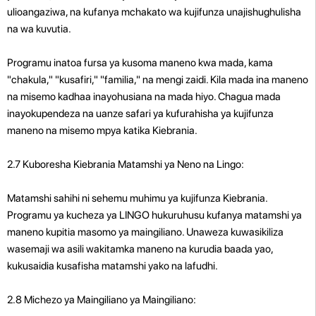
ulioangaziwa, na kufanya mchakato wa kujifunza unajishughulisha
na wa kuvutia.
Programu inatoa fursa ya kusoma maneno kwa mada, kama
"chakula," "kusafiri," "familia," na mengi zaidi. Kila mada ina maneno
na misemo kadhaa inayohusiana na mada hiyo. Chagua mada
inayokupendeza na uanze safari ya kufurahisha ya kujifunza
maneno na misemo mpya katika Kiebrania.
2.7 Kuboresha Kiebrania Matamshi ya Neno na Lingo:
Matamshi sahihi ni sehemu muhimu ya kujifunza Kiebrania.
Programu ya kucheza ya LINGO hukuruhusu kufanya matamshi ya
maneno kupitia masomo ya maingiliano. Unaweza kuwasikiliza
wasemaji wa asili wakitamka maneno na kurudia baada yao,
kukusaidia kusafisha matamshi yako na lafudhi.
2.8 Michezo ya Maingiliano ya Maingiliano: