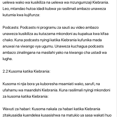
uelewa wako wa kusikiliza na uelewa wa mzungumzaji Kiebrania.
Leo, mtandao hutoa idadi kubwa ya rasilimali ambazo unaweza
kutumia kwa kujifunza:
Podcasts: Podcasts ni programu za sauti au video ambazo
unaweza kusikiliza au kutazama mkondoni au kupakua kwa kifaa
chako. Kuna podcasts nyingi katika Kiebrania kufunika mada
anuwai na viwango vya ugumu. Unaweza kuchagua podcasts
ambazo zinalingana na masilahi yako na kiwango cha ustadi wa
lugha.
2.2 Kusoma katika Kiebrania:
Kusoma ni njia bora ya kuboresha msamiati wako, sarufi, na
ufahamu wa maandishi Kiebrania. Kuna rasilimali nyingi mkondoni
za kusoma katika Kiebrania:
Wavuti za habari: Kusoma nakala za habari katika Kiebrania
zitakusaidia kuendelea kusasishwa na matukio ya sasa wakati huo