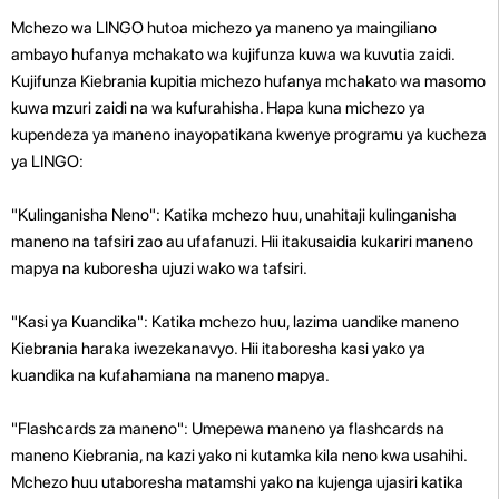
Mchezo wa LINGO hutoa michezo ya maneno ya maingiliano
ambayo hufanya mchakato wa kujifunza kuwa wa kuvutia zaidi.
Kujifunza Kiebrania kupitia michezo hufanya mchakato wa masomo
kuwa mzuri zaidi na wa kufurahisha. Hapa kuna michezo ya
kupendeza ya maneno inayopatikana kwenye programu ya kucheza
ya LINGO:
"Kulinganisha Neno": Katika mchezo huu, unahitaji kulinganisha
maneno na tafsiri zao au ufafanuzi. Hii itakusaidia kukariri maneno
mapya na kuboresha ujuzi wako wa tafsiri.
"Kasi ya Kuandika": Katika mchezo huu, lazima uandike maneno
Kiebrania haraka iwezekanavyo. Hii itaboresha kasi yako ya
kuandika na kufahamiana na maneno mapya.
"Flashcards za maneno": Umepewa maneno ya flashcards na
maneno Kiebrania, na kazi yako ni kutamka kila neno kwa usahihi.
Mchezo huu utaboresha matamshi yako na kujenga ujasiri katika