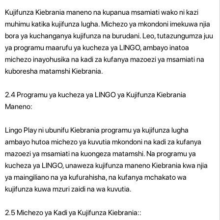
Kujifunza Kiebrania maneno na kupanua msamiati wako ni kazi
muhimu katika kujifunza lugha. Michezo ya mkondoni imekuwa njia
bora ya kuchanganya kujifunza na burudani. Leo, tutazungumza juu
ya programu maarufu ya kucheza ya LINGO, ambayo inatoa
michezo inayohusika na kadi za kufanya mazoezi ya msamiati na
kuboresha matamshi Kiebrania.
2.4 Programu ya kucheza ya LINGO ya Kujifunza Kiebrania
Maneno:
Lingo Play ni ubunifu Kiebrania programu ya kujifunza lugha
ambayo hutoa michezo ya kuvutia mkondoni na kadi za kufanya
mazoezi ya msamiati na kuongeza matamshi. Na programu ya
kucheza ya LINGO, unaweza kujifunza maneno Kiebrania kwa njia
ya maingiliano na ya kufurahisha, na kufanya mchakato wa
kujifunza kuwa mzuri zaidi na wa kuvutia.
2.5 Michezo ya Kadi ya Kujifunza Kiebrania::