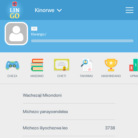
Kinorwe
Kiwango
/
CHEZA
MASOMO
CHETI
TAKWIMU
MASHINDANO
UPIMA
Wachezaji Mkondoni
Michezo yanayoendelea
Michezo iliyochezwa leo
3738