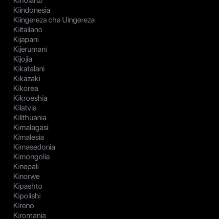
Kiholanzi
Kiindonesia
Kiingereza cha Uingereza
Kiitaliano
Kijapani
Kijerumani
Kijojia
Kikatalani
Kikazaki
Kikorea
Kikroeshia
Kilatvia
Kilithuania
Kimalagasi
Kimalesia
Kimasedonia
Kimongolia
Kinepali
Kinorwe
Kipashto
Kipolishi
Kireno
Kiromania