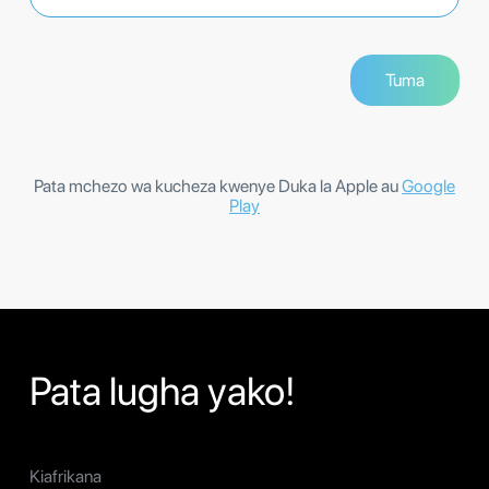
Pata mchezo wa kucheza kwenye Duka la Apple au
Google
Play
Pata lugha yako!
Kiafrikana