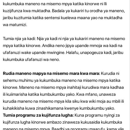
kukumbuka maneno na misemo mpya katika kinorwe ni Ili
kuzijifunza kwa muktadha. Badala ya kukariri tu orodha ya maneno,
jaribu kuzitumia katika sentensi kuelewa maana yao na muktadha
wa matumizi.
Tumia njia ya kadi: Njia ya kadi ni njia ya kukariri maneno na misemo
mpya katika kinorwe. Andika neno jipya upande mmoja wa kadi na
ufafanuzi wake upande mwingine. Halafu, unapogeuza kadi, jaribu
kukumbuka ufafanuzi wa neno.
Rudia maneno mapya na misemo mara kwa mara:
Kurudia ni
sehemu muhimu ya kukumbuka maneno na misemo mpya katika
kinorwe. Maneno na misemo mpya inahitaji kurudiwa mara kadhaa
ili kuiimarisha katika kumbukumbu yako. Kwa mfano, unaweza
kurudia maneno na misemo mpya kila siku kwa wiki moja au mbili ili
kuhakikisha kuwa zinashikamana kwenye kumbukumbu yako.
Tumia programu za kujifunza lugha:
Kuna programu nyingi za
kujifunza lugha kinorwe ambazo zinaweza kukusaidia kukumbuka
maneno na misemo mpya. Baadhi ya programu maarufu, kama vile