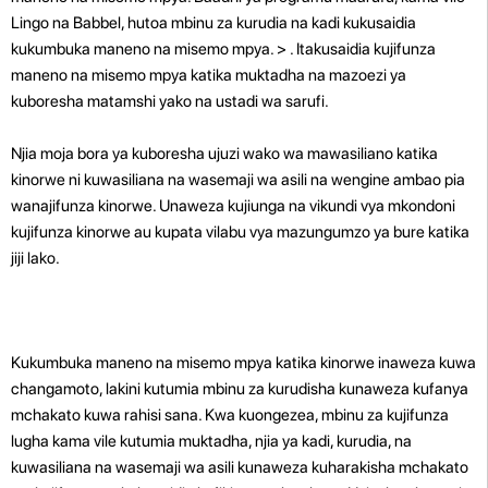
Lingo na Babbel, hutoa mbinu za kurudia na kadi kukusaidia
kukumbuka maneno na misemo mpya. > . Itakusaidia kujifunza
maneno na misemo mpya katika muktadha na mazoezi ya
kuboresha matamshi yako na ustadi wa sarufi.
Njia moja bora ya kuboresha ujuzi wako wa mawasiliano katika
kinorwe ni kuwasiliana na wasemaji wa asili na wengine ambao pia
wanajifunza kinorwe. Unaweza kujiunga na vikundi vya mkondoni
kujifunza kinorwe au kupata vilabu vya mazungumzo ya bure katika
jiji lako.
Kukumbuka maneno na misemo mpya katika kinorwe inaweza kuwa
changamoto, lakini kutumia mbinu za kurudisha kunaweza kufanya
mchakato kuwa rahisi sana. Kwa kuongezea, mbinu za kujifunza
lugha kama vile kutumia muktadha, njia ya kadi, kurudia, na
kuwasiliana na wasemaji wa asili kunaweza kuharakisha mchakato