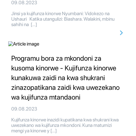
09.08.2023
Jinsi ya kujifunza kinorwe Nyumbani: Vidokezo na
Ushauri Katika utangulizi: Biashara. Walakini, mbinu
sahihi na […]
Programu bora za mkondoni za
kusoma kinorwe - Kujifunza kinorwe
kunakuwa zaidi na kwa shukrani
zinazopatikana zaidi kwa uwezekano
wa kujifunza mtandaoni
09.08.2023
Kujifunza kinorwe inazidi kupatikana kwa shukrani kwa
uwezekano wa kujifunza mkondoni. Kuna matumizi
mengi ya kinorwe y […]