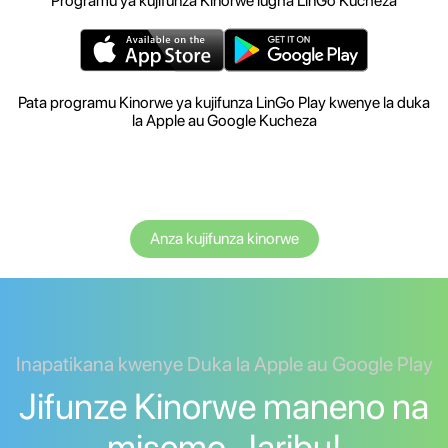
Programu ya kujifunza Kinorwe lugha LinGo Kucheza
Pata programu Kinorwe ya kujifunza LinGo Play kwenye la duka
la Apple au Google Kucheza
Anza kujifunza kinorwe
Inapatikana kwenye Duka la Apple au Google Play
Jifunze Kinorwe maneno na
misemo. Jaribu!