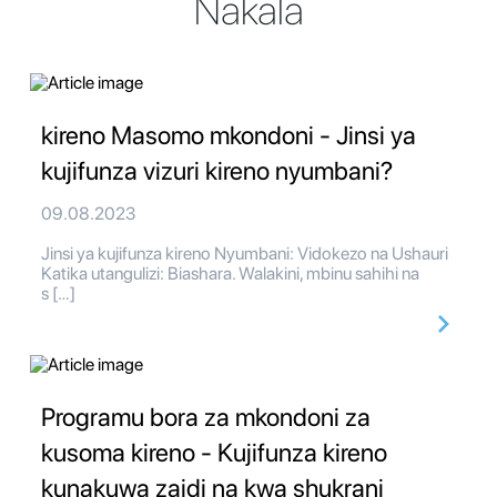
Nakala
kireno Masomo mkondoni - Jinsi ya
kujifunza vizuri kireno nyumbani?
09.08.2023
Jinsi ya kujifunza kireno Nyumbani: Vidokezo na Ushauri
Katika utangulizi: Biashara. Walakini, mbinu sahihi na
s […]
Programu bora za mkondoni za
kusoma kireno - Kujifunza kireno
kunakuwa zaidi na kwa shukrani