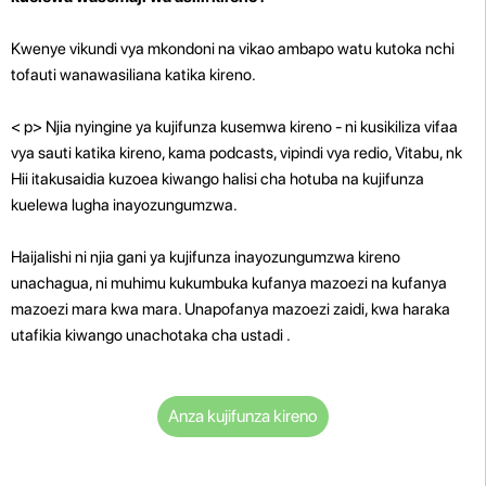
Kwenye vikundi vya mkondoni na vikao ambapo watu kutoka nchi
tofauti wanawasiliana katika kireno.
< p>
Njia nyingine ya kujifunza kusemwa kireno - ni kusikiliza vifaa
vya sauti katika kireno, kama podcasts, vipindi vya redio, Vitabu, nk
Hii itakusaidia kuzoea kiwango halisi cha hotuba na kujifunza
kuelewa lugha inayozungumzwa.
Haijalishi ni njia gani ya kujifunza inayozungumzwa kireno
unachagua, ni muhimu kukumbuka kufanya mazoezi na kufanya
mazoezi mara kwa mara. Unapofanya mazoezi zaidi, kwa haraka
utafikia kiwango unachotaka cha ustadi
.
Anza kujifunza kireno