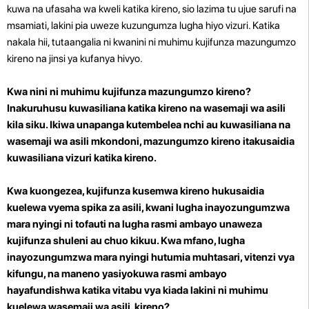
kuwa na ufasaha wa kweli katika kireno, sio lazima tu ujue sarufi na
msamiati, lakini pia uweze kuzungumza lugha hiyo vizuri. Katika
nakala hii, tutaangalia ni kwanini ni muhimu kujifunza mazungumzo
kireno na jinsi ya kufanya hivyo.
Kwa nini ni muhimu kujifunza mazungumzo kireno?
Inakuruhusu kuwasiliana katika kireno na wasemaji wa asili
kila siku. Ikiwa unapanga kutembelea nchi au kuwasiliana na
wasemaji wa asili mkondoni, mazungumzo kireno itakusaidia
kuwasiliana vizuri katika kireno.
Kwa kuongezea, kujifunza kusemwa kireno hukusaidia
kuelewa vyema spika za asili, kwani lugha inayozungumzwa
mara nyingi ni tofauti na lugha rasmi ambayo unaweza
kujifunza shuleni au chuo kikuu. Kwa mfano, lugha
inayozungumzwa mara nyingi hutumia muhtasari, vitenzi vya
kifungu, na maneno yasiyokuwa rasmi ambayo
hayafundishwa katika vitabu vya kiada lakini ni muhimu
kuelewa wasemaji wa asili. kireno?