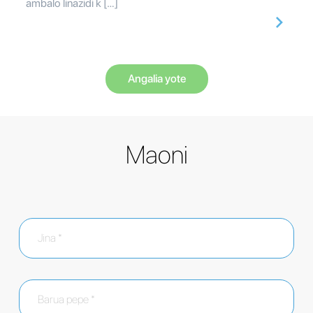
ambalo linazidi k […]
Angalia yote
Maoni