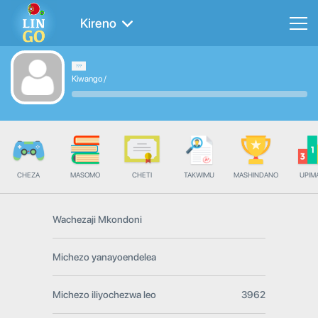
Kireno
Kiwango
/
CHEZA
MASOMO
CHETI
TAKWIMU
MASHINDANO
UPIMA
Wachezaji Mkondoni
Michezo yanayoendelea
Michezo iliyochezwa leo
3962