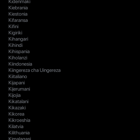
Kidenmaki
Kiebrania
Kiestonia
Kifaransa
Kifini
Kigiriki
Kihangari
Kihindi
Kihispania
Kiholanzi
Kiindonesia
Kiingereza cha Uingereza
Kiitaliano
Kijapani
Kijerumani
Kijojia
Kikatalani
Kikazaki
Kikorea
Kikroeshia
Kilatvia
Kilithuania
Kimalagasi