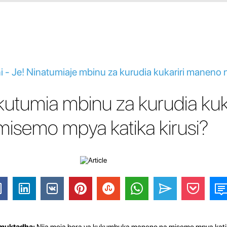
ni - Je! Ninatumiaje mbinu za kurudia kukariri maneno
utumia mbinu za kurudia kuka
isemo mpya katika kirusi?
 muktadha:
Njia moja bora ya kukumbuka maneno na misemo mpya katika k