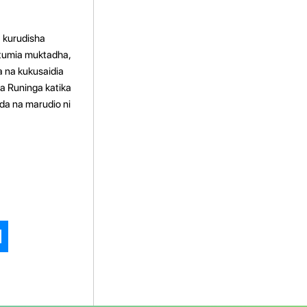
 kurudisha
utumia muktadha,
a na kukusaidia
a Runinga katika
da na marudio ni