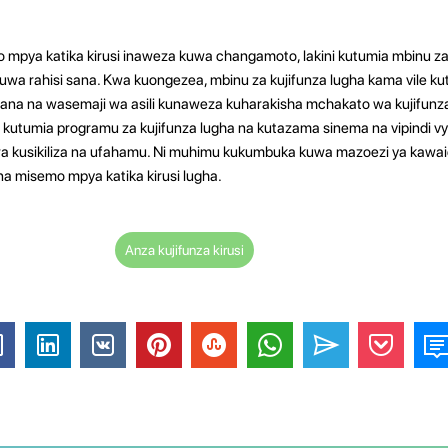
pya katika kirusi inaweza kuwa changamoto, lakini kutumia mbinu za
a rahisi sana. Kwa kuongezea, mbinu za kujifunza lugha kama vile k
siliana na wasemaji wa asili kunaweza kuharakisha mchakato wa kujifunz
 kutumia programu za kujifunza lugha na kutazama sinema na vipindi vy
o wa kusikiliza na ufahamu. Ni muhimu kukumbuka kuwa mazoezi ya kawai
a misemo mpya katika kirusi lugha.
Anza kujifunza kirusi