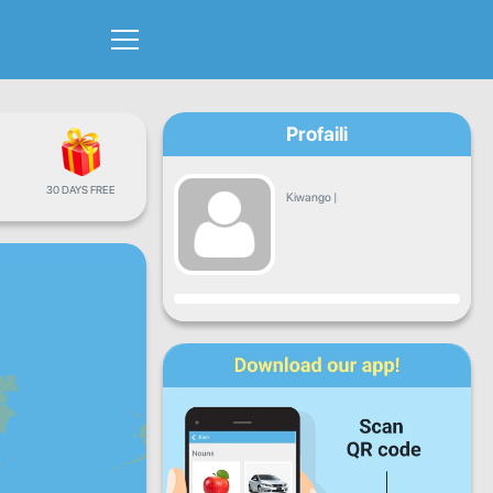
Profaili
30 DAYS FREE
Kiwango
|
Maendeleo
Jumatatu
Jumanne
Jumatano
Alhamisi