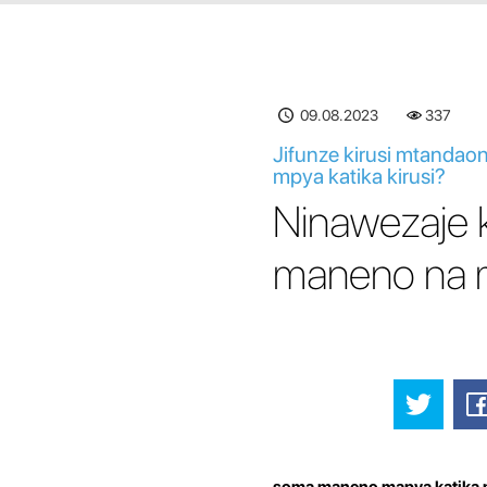
09.08.2023
337
Jifunze kirusi mtandao
mpya katika kirusi?
Ninawezaje k
maneno na m
soma maneno mapya katika