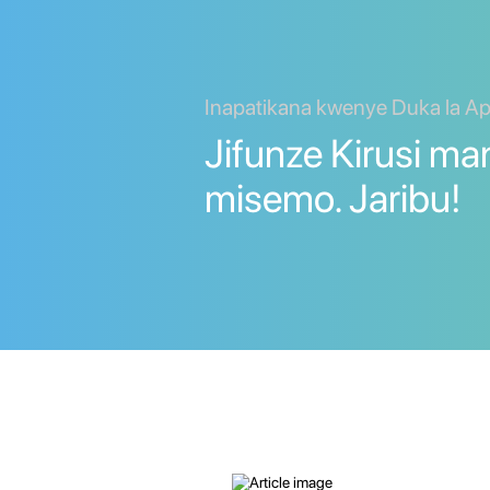
Inapatikana kwenye Duka la Ap
Jifunze Kirusi m
misemo. Jaribu!