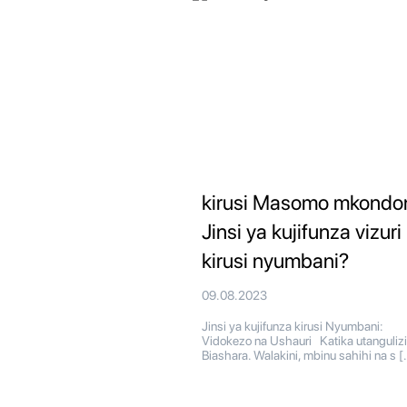
kirusi Masomo mkondon
Jinsi ya kujifunza vizuri
kirusi nyumbani?
09.08.2023
Jinsi ya kujifunza kirusi Nyumbani:
Vidokezo na Ushauri Katika utangulizi
Biashara. Walakini, mbinu sahihi na s [