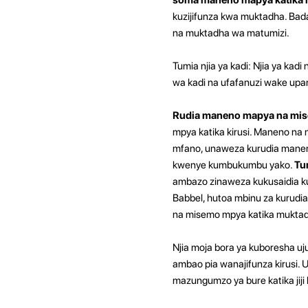
kuzijifunza kwa muktadha. Bada
na muktadha wa matumizi.
Tumia njia ya kadi: Njia ya kad
wa kadi na ufafanuzi wake upa
Rudia maneno mapya na mis
mpya katika kirusi. Maneno na
mfano, unaweza kurudia maneno
kwenye kumbukumbu yako.
Tu
ambazo zinaweza kukusaidia k
Babbel, hutoa mbinu za kurudi
na misemo mpya katika muktadh
Njia moja bora ya kuboresha uj
ambao pia wanajifunza kirusi. U
mazungumzo ya bure katika jiji 