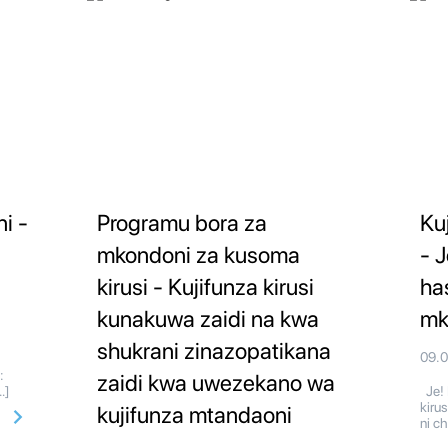
i -
Programu bora za
Ku
mkondoni za kusoma
- J
kirusi - Kujifunza kirusi
ha
kunakuwa zaidi na kwa
mk
shukrani zinazopatikana
09.
:
zaidi kwa uwezekano wa
…]
Je! 
kiru
kujifunza mtandaoni
ni c