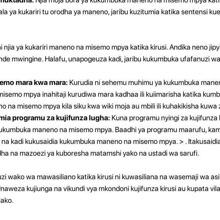
la ya kukariri tu orodha ya maneno, jaribu kuzitumia katika sentensi 
i ni njia ya kukariri maneno na misemo mpya katika kirusi. Andika neno j
nde mwingine. Halafu, unapogeuza kadi, jaribu kukumbuka ufafanuzi wa
emo mara kwa mara:
Kurudia ni sehemu muhimu ya kukumbuka mane
 misemo mpya inahitaji kurudiwa mara kadhaa ili kuiimarisha katika ku
 na misemo mpya kila siku kwa wiki moja au mbili ili kuhakikisha kuwa
mia programu za kujifunza lugha:
Kuna programu nyingi za kujifunza l
ukumbuka maneno na misemo mpya. Baadhi ya programu maarufu, kama
a na kadi kukusaidia kukumbuka maneno na misemo mpya. > . Itakusaidi
a na mazoezi ya kuboresha matamshi yako na ustadi wa sarufi.
uzi wako wa mawasiliano katika kirusi ni kuwasiliana na wasemaji wa asi
naweza kujiunga na vikundi vya mkondoni kujifunza kirusi au kupata vil
lako.