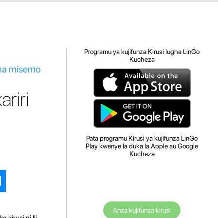
Programu ya kujifunza Kirusi lugha LinGo
Kucheza
 na misemo
riri
Pata programu Kirusi ya kujifunza LinGo
Play kwenye la duka la Apple au Google
Kucheza
Anza kujifunza kirusi
irusi ni Ili