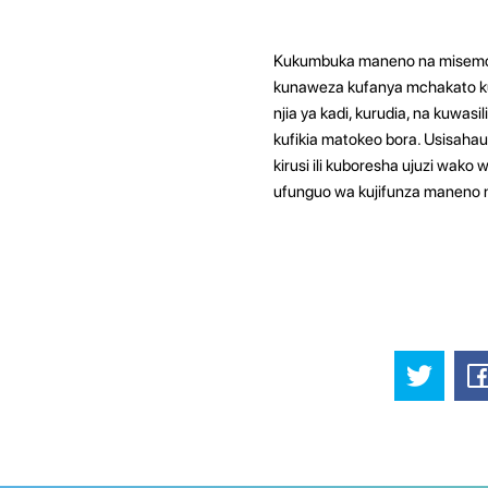
Kukumbuka maneno na misemo m
kunaweza kufanya mchakato kuw
njia ya kadi, kurudia, na kuwa
kufikia matokeo bora. Usisahau
kirusi ili kuboresha ujuzi wak
ufunguo wa kujifunza maneno n