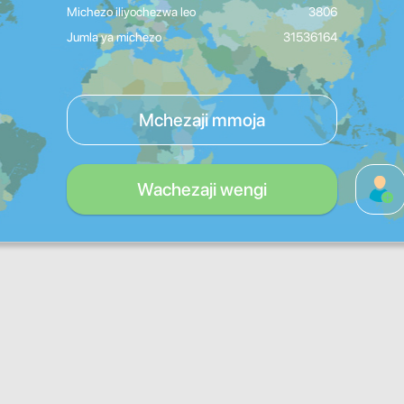
Michezo iliyochezwa leo
3806
Jumla ya michezo
31536164
Mchezaji mmoja
Wachezaji wengi