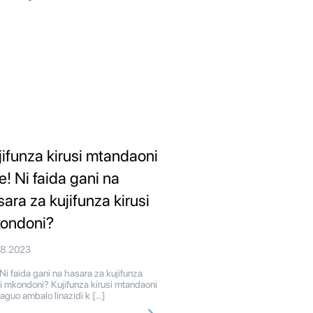
jifunza kirusi mtandaoni
e! Ni faida gani na
sara za kujifunza kirusi
ondoni?
08.2023
Ni faida gani na hasara za kujifunza
si mkondoni? Kujifunza kirusi mtandaoni
haguo ambalo linazidi k […]