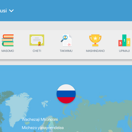
rusi
MASOMO
CHETI
TAKWIMU
MASHINDANO
UPIMAJI
Wachezaji Mkondoni
Michezo yanayoendelea