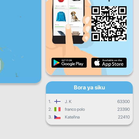
Ijumaa
Jumamosi
Jumapili
Maendeleo ya kila siku
Maendeleo ya kila mwezi
Cheti
Maendeleo ya jumla
Bora ya siku
1.
J. K
63300
2.
franco polo
23390
3.
Kateřina
22410