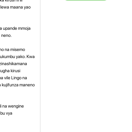
kuelewa maana yao
ipya upande mmoja
 neno.
no na misemo
mbukumbu yako. Kwa
 zinashikamana
ugha kirusi
 vile Lingo na
a kujifunza maneno
li na wengine
abu vya