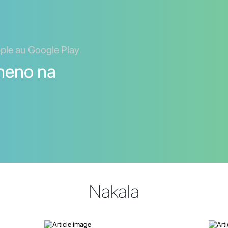
ple au Google Play
aneno na
Nakala