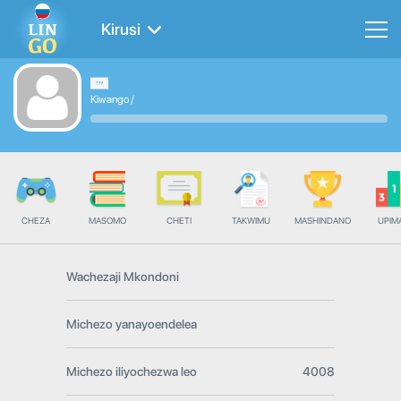
Kirusi
Kiwango
/
CHEZA
MASOMO
CHETI
TAKWIMU
MASHINDANO
UPIMA
Wachezaji Mkondoni
Michezo yanayoendelea
Michezo iliyochezwa leo
4008