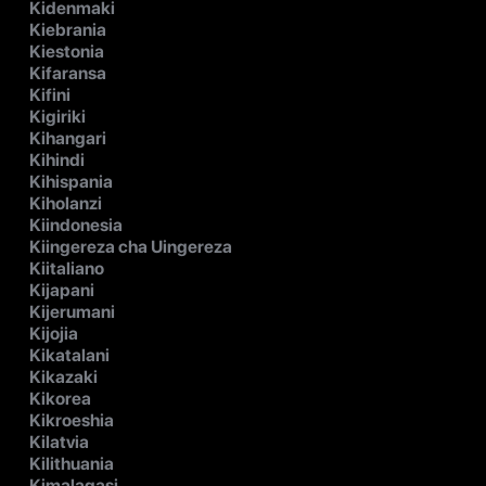
Kidenmaki
Kiebrania
Kiestonia
Kifaransa
Kifini
Kigiriki
Kihangari
Kihindi
Kihispania
Kiholanzi
Kiindonesia
Kiingereza cha Uingereza
Kiitaliano
Kijapani
Kijerumani
Kijojia
Kikatalani
Kikazaki
Kikorea
Kikroeshia
Kilatvia
Kilithuania
Kimalagasi