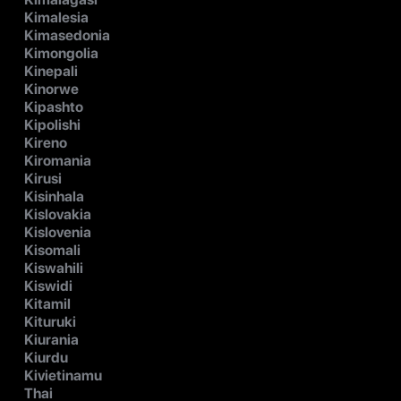
Kimalesia
Kimasedonia
Kimongolia
Kinepali
Kinorwe
Kipashto
Kipolishi
Kireno
Kiromania
Kirusi
Kisinhala
Kislovakia
Kislovenia
Kisomali
Kiswahili
Kiswidi
Kitamil
Kituruki
Kiurania
Kiurdu
Kivietinamu
Thai