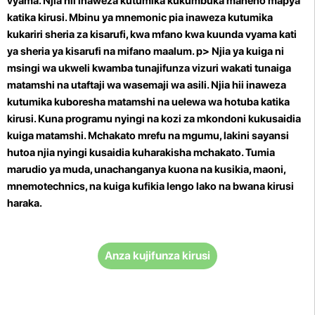
vyama. Njia hii inaweza kutumika kukumbuka maneno mapya
katika kirusi. Mbinu ya mnemonic pia inaweza kutumika
kukariri sheria za kisarufi, kwa mfano kwa kuunda vyama kati
ya sheria ya kisarufi na mifano maalum. p>
Njia ya kuiga ni
msingi wa ukweli kwamba tunajifunza vizuri wakati tunaiga
matamshi na utaftaji wa wasemaji wa asili. Njia hii inaweza
kutumika kuboresha matamshi na uelewa wa hotuba katika
kirusi. Kuna programu nyingi na kozi za mkondoni kukusaidia
kuiga matamshi. Mchakato mrefu na mgumu, lakini sayansi
hutoa njia nyingi kusaidia kuharakisha mchakato. Tumia
marudio ya muda, unachanganya kuona na kusikia, maoni,
mnemotechnics, na kuiga kufikia lengo lako na bwana kirusi
haraka.
Anza kujifunza kirusi