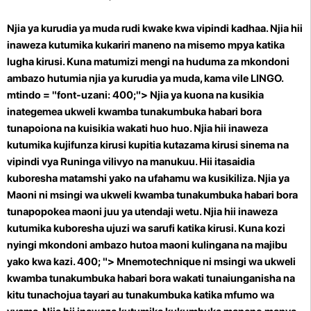
Njia ya kurudia ya muda rudi kwake kwa vipindi kadhaa. Njia hii
inaweza kutumika kukariri maneno na misemo mpya katika
lugha kirusi. Kuna matumizi mengi na huduma za mkondoni
ambazo hutumia njia ya kurudia ya muda, kama vile LINGO.
mtindo = "font-uzani: 400;"> Njia ya kuona na kusikia
inategemea ukweli kwamba tunakumbuka habari bora
tunapoiona na kuisikia wakati huo huo. Njia hii inaweza
kutumika kujifunza kirusi kupitia kutazama kirusi sinema na
vipindi vya Runinga vilivyo na manukuu. Hii itasaidia
kuboresha matamshi yako na ufahamu wa kusikiliza. Njia ya
Maoni ni msingi wa ukweli kwamba tunakumbuka habari bora
tunapopokea maoni juu ya utendaji wetu. Njia hii inaweza
kutumika kuboresha ujuzi wa sarufi katika kirusi. Kuna kozi
nyingi mkondoni ambazo hutoa maoni kulingana na majibu
yako kwa kazi. 400; "> Mnemotechnique ni msingi wa ukweli
kwamba tunakumbuka habari bora wakati tunaiunganisha na
kitu tunachojua tayari au tunakumbuka katika mfumo wa