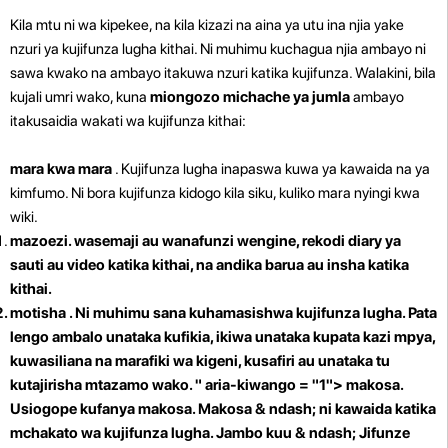
Kila mtu ni wa kipekee, na kila kizazi na aina ya utu ina njia yake
nzuri ya kujifunza lugha kithai. Ni muhimu kuchagua njia ambayo ni
sawa kwako na ambayo itakuwa nzuri katika kujifunza. Walakini, bila
kujali umri wako, kuna
miongozo michache ya jumla
ambayo
itakusaidia wakati wa kujifunza kithai:
mara kwa mara
. Kujifunza lugha inapaswa kuwa ya kawaida na ya
kimfumo. Ni bora kujifunza kidogo kila siku, kuliko mara nyingi kwa
wiki.
mazoezi. wasemaji au wanafunzi wengine, rekodi diary ya
sauti au video katika kithai, na andika barua au insha katika
kithai.
motisha
. Ni muhimu sana kuhamasishwa kujifunza lugha. Pata
lengo ambalo unataka kufikia, ikiwa unataka kupata kazi mpya,
kuwasiliana na marafiki wa kigeni, kusafiri au unataka tu
kutajirisha mtazamo wako. " aria-kiwango = "1">
makosa.
Usiogope kufanya makosa. Makosa & ndash; ni kawaida katika
mchakato wa kujifunza lugha. Jambo kuu & ndash; Jifunze