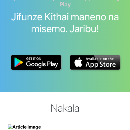
Play
Jifunze Kithai maneno na
misemo. Jaribu!
Nakala