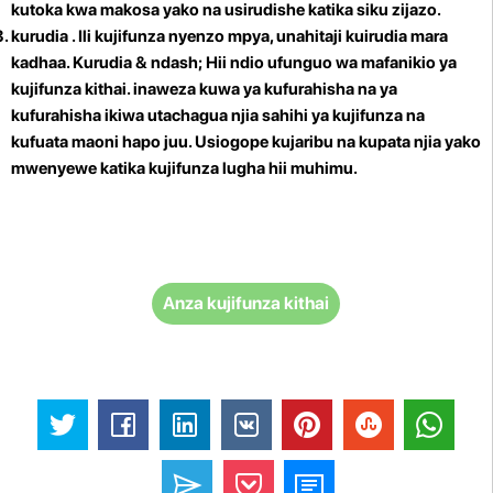
kutoka kwa makosa yako na usirudishe katika siku zijazo.
kurudia
. Ili kujifunza nyenzo mpya, unahitaji kuirudia mara
kadhaa. Kurudia & ndash; Hii ndio ufunguo wa mafanikio ya
kujifunza kithai. inaweza kuwa ya kufurahisha na ya
kufurahisha ikiwa utachagua njia sahihi ya kujifunza na
kufuata maoni hapo juu. Usiogope kujaribu na kupata njia yako
mwenyewe katika kujifunza lugha hii muhimu.
Anza kujifunza kithai