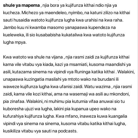
shule ya mapema
, njia bora ya kujifunza kithai ndio njia ya
kucheza. Michezo ya maendeleo, nyimbo, na katuni zilizo na kithai
sauti husaidia watoto kujifunza lugha kwa urahisi na kwa raha.
Jambo kuu ni kwamba masomo yanapaswa kupendeza na
kueleweka, ili sio kusababisha kukataliwa kwa watoto kujifunza
lugha mpya.
Kwa watoto wa shule na vijana , njia rasmi zaidi za kujifunza kithai
kama vile vitabu vya kiada, kazi ya msamiati, kusoma maandishi ya
asili, kutazama sinema na vipindi vya Runinga katika kithai . Walakini,
unapaswa kuzingatia masilahi ya mtoto wako na burudani ili
waweze kujifunza lugha kwa ufanisi zaidi. Watu wazima , njia rasmi
zaidi, kama vile kozi kithai, ama na wasemaji wa asili au mkondoni,
pia zinafaa. Walakini, ni muhimu pia kutumia vifaa anuwai sio tu
kuboresha ujuzi wa lugha, lakini pia kupanua upeo wako na
kufurahiya kujifunza lugha. Kwa mfano, inaweza kuwa kuangalia
vipindi vya sinema na sinema, kusoma vitabu katika kithai lugha,
kusikiliza vitabu vya sauti na podcasts.