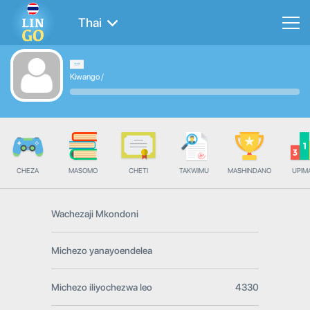
Thai
Kiwango
/
CHEZA
MASOMO
CHETI
TAKWIMU
MASHINDANO
UPIMA
Wachezaji Mkondoni
Michezo yanayoendelea
Michezo iliyochezwa leo
4330