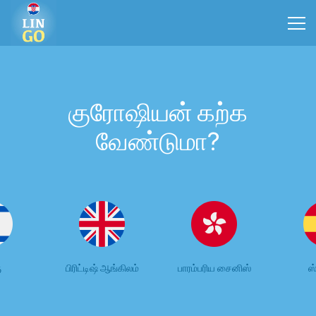
குரோஷியன் கற்க
வேண்டுமா?
ு
பிரிட்டிஷ் ஆங்கிலம்
பாரம்பரிய சைனிஸ்
ஸ