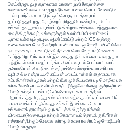
செய்கிறது. ஒரு கற்றவராக, உங்கள் முன்னேற்றத்தை
கண்காணிக்கலாம் மற்றும் நீங்கள் என்ன செய்ய வேண்டும்
என்று பார்க்கலாம். நிரல் ஒவ்வொரு பாடத்தையும்
தரப்படுத்துகிறது, அவற்றைப் புரிந்துகொண்டு சரிசெய்ய
உங்கள் தவறுகள் வழங்கப்படுகின்றன. உங்களை உந்துதலாக
வைத்திருக்கவும், உங்களுக்குள் வெற்றியின் உணர்வைப்
பற்றவைக்கவும் சூழல். ஆண்ட்ராய்டு மற்றும் iOS அல்லது
வலைக்கான மொழி கற்றல் பயன்பாட்டை குரோஷியன் லிங்கோ
நாடகத்தைப் பயன்படுத்தி, நீங்கள் வெவ்வேறு நாடுகளைச்
சேர்ந்த பிற வீரர்களுடன் இணைத்து, நீங்கள் எவ்வளவு தூரம்
வந்தீர்கள் என்பதைப் பார்க்க அவர்களுடன் போட்டியிடலாம்.
குரோஷியன் மொழியைக் கற்றுக்கொள்வதற்கான சரியான
வழி அல்ல என்று பயன்பாட்டின் படைப்பாளிகள் கடுமையாக
நம்புகிறார்கள். முதல் மற்றும் மிக முக்கியமான படி மொழியைக்
கற்க வேண்டிய அவசியத்தைப் புரிந்துகொள்வது. குரோஷியன்
மொழி கற்றல் பயன்பாடு லிங்கோ நாடகம் பாடத்தின்
தொடக்கத்திலிருந்து உங்கள் கவனத்தை ஈர்க்கும் வகையில்
வடிவமைக்கப்பட்டுள்ளது. உங்கள் இலக்கை அடைய
உங்களைத் தூண்டும் ஒரு கட்டத்திலிருந்து நீங்கள்
விளையாடுவதையும் கற்றுக்கொள்ளவும் தொடங்குகிறீர்கள்.
எல்லாவற்றிற்கும் மேலாக, கற்றலுக்கான ரகசியம் குரோஷியன்
மொழி உந்துதல்.