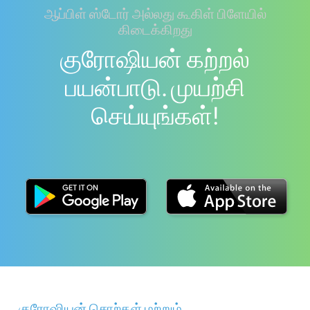
ஆப்பிள் ஸ்டோர் அல்லது கூகிள் பிளேயில்
கிடைக்கிறது
குரோஷியன் கற்றல்
பயன்பாடு. முயற்சி
செய்யுங்கள்!
குரோஷியன் சொற்கள் மற்றும்