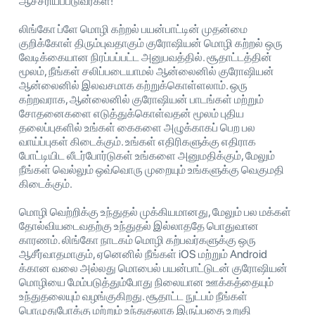
ஆச்சரியப்படுவீர்கள்!
லிங்கோ ப்ளே மொழி கற்றல் பயன்பாட்டின் முதன்மை
குறிக்கோள் திரும்புவதாகும் குரோஷியன் மொழி கற்றல் ஒரு
வேடிக்கையான நிரப்பப்பட்ட அனுபவத்தில். சூதாட்டத்தின்
மூலம், நீங்கள் சலிப்படையாமல் ஆன்லைனில் குரோஷியன்
ஆன்லைனில் இலவசமாக கற்றுக்கொள்ளலாம். ஒரு
கற்றவராக, ஆன்லைனில் குரோஷியன் பாடங்கள் மற்றும்
சோதனைகளை எடுத்துக்கொள்வதன் மூலம் புதிய
தலைப்புகளில் உங்கள் கைகளை அழுக்காகப் பெற பல
வாய்ப்புகள் கிடைக்கும். உங்கள் எதிரிகளுக்கு எதிராக
போட்டியிட லீடர்போர்டுகள் உங்களை அனுமதிக்கும், மேலும்
நீங்கள் வெல்லும் ஒவ்வொரு முறையும் உங்களுக்கு வெகுமதி
கிடைக்கும்.
மொழி வெற்றிக்கு உந்துதல் முக்கியமானது, மேலும் பல மக்கள்
தோல்வியடைவதற்கு உந்துதல் இல்லாததே பொதுவான
காரணம். லிங்கோ நாடகம் மொழி கற்பவர்களுக்கு ஒரு
ஆசீர்வாதமாகும், ஏனெனில் நீங்கள் iOS மற்றும் Android
க்கான வலை அல்லது மொபைல் பயன்பாட்டுடன் குரோஷியன்
மொழியை மேம்படுத்தும்போது நிலையான ஊக்கத்தையும்
உந்துதலையும் வழங்குகிறது. சூதாட்ட நுட்பம் நீங்கள்
பொழுதுபோக்கு மற்றும் உந்துதலாக இருப்பதை உறுதி