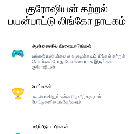
குரோஷியன் கற்றல்
பயன்பாட்டு லிங்கோ நாடகம்
ஆன்லைனில் விளையாடுங்கள்
உங்கள் நண்பர்களை அழைக்கவும், நீங்கள் கற்றுக்
கொள்ளும்போது வேடிக்கையாக இருங்கள்
குரோஷியன்
போட்டிகள்
உலகெங்கிலும் உள்ள பிற வீரர்களுடன்
போட்டிகளில் பங்கேற்கவும்
மதிப்பீடு + பரிசுகள்