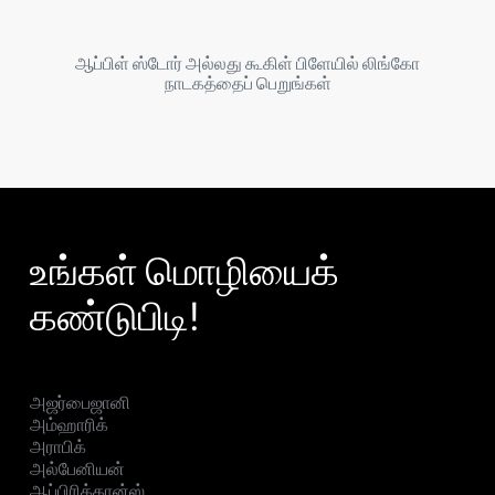
ஆப்பிள் ஸ்டோர் அல்லது கூகிள் பிளேயில் லிங்கோ
நாடகத்தைப் பெறுங்கள்
உங்கள் மொழியைக்
கண்டுபிடி!
அஜர்பைஜானி
அம்ஹாரிக்
அராபிக்
அல்பேனியன்
ஆப்பிரிக்கான்ஸ்