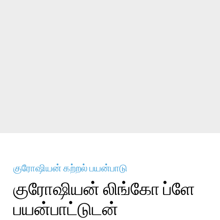
குரோஷியன் கற்றல் பயன்பாடு
குரோஷியன் லிங்கோ ப்ளே
பயன்பாட்டுடன்