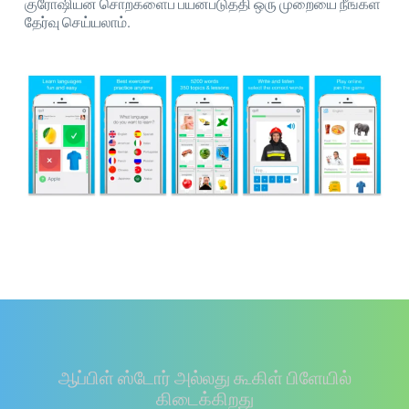
குரோஷியன் சொற்களைப் பயன்படுத்தி ஒரு முறையை நீங்கள்
தேர்வு செய்யலாம்.
ஆப்பிள் ஸ்டோர் அல்லது கூகிள் பிளேயில்
கிடைக்கிறது