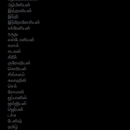
ஆர்மீனியன்
இத்தாலியன்
இந்தி
இந்தோனேசியன்
உக்ரேனியன்
உருது
எஸ்டோனியன்
கசாக்
கடலன்
கிரீக்
குரோஷியன்
கொரியன்
சிங்களம்
சுவாஹிலி
செக்
சோமாலி
ஜப்பானிஸ்
ஜார்ஜியன்
ஜெர்மன்
டச்சு
டேனிஷ்
தமிழ்