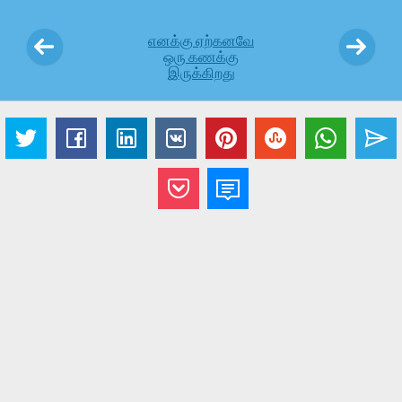
எனக்கு ஏற்கனவே
ஒரு கணக்கு
இருக்கிறது