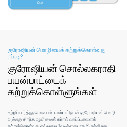
குரோஷியன் மொழியைக் கற்றுக்கொள்வது
எப்படி?
குரோஷியன் சொல்லகராதி
பயன்பாட்டைக்
கற்றுக்கொள்ளுங்கள்
சுற்றிப் பார்த்து, மொபைல் பயன்பாட்டுடன் குரோஷியன் மொழி
அல்லது சிறந்த ஆன்லைன் கற்றல் வாய்ப்புகளைக்
கற்றுக்கொள்வது எவ்வளவு வேடிக்கையாக இருக்கிறது