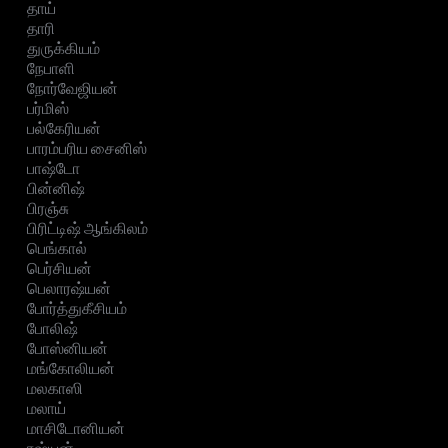
தாய்
தாரி
துருக்கியம்
நேபாளி
நோர்வேஜியன்
பர்மிஸ்
பல்கேரியன்
பாரம்பரிய சைனிஸ்
பாஷ்டோ
பின்னிஷ்
பிரஞ்சு
பிரிட்டிஷ் ஆங்கிலம்
பெங்கால்
பெர்சியன்
பெலாரஷ்யன்
போர்த்துகீசியம்
போலிஷ்
போஸ்னியன்
மங்கோலியன்
மலகாஸி
மலாய்
மாசிடோனியன்