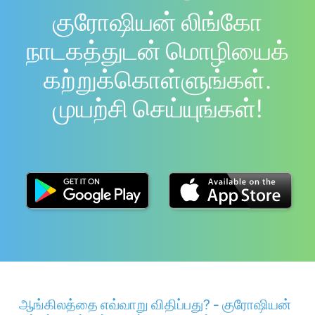
குரோஷியன் லிங்கோ
நாடகத்துடன் மொழியைக்
கற்றுக்கொள்ளுங்கள்.
முயற்சி செய்யுங்கள்!
ஆங்கிலத்தை எவ்வாறு விதிப்பது? - குரோஷியன்