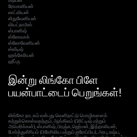
ரஷ்யன்
ரோமானியன்
லாட்வியன்
லிதுவேனியன்
வியட்நாமிஸ்
ஸ்பானிஷ்
ஸ்லோவாக்
ஸ்லோவேனியன்
ஸ்வீடிஷ்
ஹங்கேரியன்
ஹீப்ரு
இன்று லிங்கோ பிளே
பயன்பாட்டைப் பெறுங்கள்!
லிங்கோ நாடகம் என்பது வெளிநாட்டு மொழிகளைக்
கற்றுக்கொள்வதற்கும், ஆங்கிலம் (பிரிட்டிஷ் மற்றும்
அமெரிக்கன்), ஸ்பானிஷ், பிரஞ்சு, ஜெர்மன், இத்தாலியன்,
போர்த்துகீசியம் (பிரேசிலிய மற்றும் ஐரோப்பிய), அரபு, ரஷ்ய,