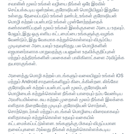
சவாலின் மூலம் உங்கள் வழியை நீங்கள் ஒரே இரவில்
செய்யக்கூடிய ஒன்றல்ல, குரோஷியன் மொழியிலும் இதுவே
உள்ளது. தேவைப்படும் உங்கள் நண்பர், உங்கள் குரோஷியன்
மொழி கற்றல் பயன்பாடு உங்கள் முன்னேற்றத்தைக்
கண்காணிப்பதன் மூலம் உங்கள் இலக்குகளை அடைய உதவும்.
மேலும், இது ஒரு எளிய கட்டமைப்பை உங்களுக்கு வழங்க
வேண்டும், இது வேகமாக கற்றுக்கொள்ளவும் விரும்பிய
முடிவுகளை அடையவும் உதவுகிறது. பல மொழிகளின்
எஜமானர்களாக மாறுவதற்கு பயனுள்ள உதவிக்குறிப்புகள்
மற்றும் தந்திரங்களின் பலகைகள் பாலிகிளாட்களை அவிழ்க்க
தயாராகுங்கள்.
அனைத்து மொழி கற்றல் பாடங்களும் வலையிலும் உங்கள் iOS
மற்றும் Android சாதனங்களிலும் கிடைக்கின்றன. லிங்கோ
குரோஷியன் கற்றல் பயன்பாட்டின் மூலம், குரோஷியன்
மொழியைக் கற்றுக்கொள்ள நீங்கள் யாரையும் நம்ப வேண்டிய
அவசியமில்லை. சுய கற்றல் முறைகள் மூலம் நீங்கள் இலக்கை
எளிதாக நிறைவேற்ற முடியும். குரோஷியன் சொற்கள்,
சொற்றொடர்கள் மற்றும் பாடங்கள் மொழியை விரைவாகவும்
எளிதாகவும் கற்றுக்கொள்ள உதவும் வகையில்
கட்டமைக்கப்பட்டுள்ளன. உங்களுக்கு மிகவும் விருப்பமான
தலைப்புகளை அல்லது நீங்கள் கற்றுக்கொள்ளக்கூடிய