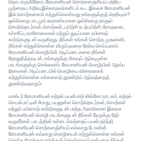
தொடங்குகிறோம். ரோமானியன் சொற்களஞ்சியம் பற்றிய
முந்தைய அறிவு இல்லாதவர்களிடம் கூட இலவச ரோமானியன்
இல் சொற்களைக் கற்றுக்கொள்வது உங்களுக்குத் தெரியுமா?
ஒவ்வொரு பாடமும் சுவாரஸ்யமான ஒவ்வொரு நாளும்
சொற்றொடர்கள், சொற்கள், பயிற்சி உடற்பயிற்சி, சோதனை,
உச்சரிப்பு காசோலைகள் மற்றும் துடிப்பான ஃபிளாஷ்
கார்டுகளுடன் வருகிறது. நீங்கள் உங்கள் சொந்த முதலாளி,
நீங்கள் கற்றுக்கொள்ள விரும்புவதை தேர்வு செய்யலாம்.
ரோமானியன் மொழியின் அடிப்படைகளை நீங்கள்
தோலுரித்தவுடன், உங்களுக்கு மிகவும் ஆர்வமுள்ள
பாடங்களுக்கு செல்லலாம். ரோமானியன் மொழியின் ஆரம்ப
நிலைகள் அடிப்படையில் மொழியை விரைவாகக்
கற்றுக்கொள்ள உங்களைத் தூண்டும் ஆர்வத்தைத்
தூண்டுவதாகும்.
மாஸ்டர் ரோமானியன் கற்றல் பயன்பாடு லிங்கோ நாடகம். கற்றல்
செயல்பாட்டின் போது, ​​பயனுள்ள சொற்றொடர்கள், சொற்கள்
மற்றும் ஃபிளாஷ் கார்டுகளுடன் பரந்த அளவிலான இலவச
ரோமானியன் மொழி பாடங்களுடன் நீங்கள் நேருக்கு நேர்
வருவீர்கள். பாடத்தின் உள்ளடக்கத்தைப் பயன்படுத்தி
ரோமானியன் சொற்களஞ்சியம் எவ்வாறு டோலர்ன்
ரோமானியன் எவ்வாறு மொழியைக் கற்றுக்கொள்ள உங்கள்
சொந்த நேரத்தை எடுத்துக் கொள்ளலாம் என்பதை நீங்கள்