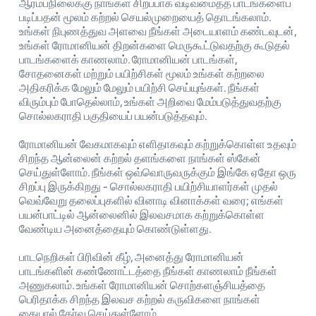
ஆரம்பநிலைக்கு நாங்கள் சிறப்பாக வடிவமைத்த பாடங்களைப்
படிப்பதன் மூலம் கற்றல் செயல்முறையைத் தொடங்கலாம்.
உங்கள் நிபுணத்துவ அளவை நீங்கள் அடையாளம் கண்டவுடன்,
உங்கள் ரோமானியன் திறன்களை மெருகூட்டுவதற்கு கூடுதல்
பாடங்களைக் காணலாம். ரோமானியன் பாடங்கள்,
சோதனைகள் மற்றும் பயிற்சிகள் மூலம் உங்கள் கற்றலை
அதிகரிக்க மேலும் மேலும் பயிற்சி செய்யுங்கள். நீங்கள்
விரும்பும் போதெல்லாம், உங்கள் அறிவை மேம்படுத்துவதற்கு
சொல்லகராதி பகுதியைப் பயன்படுத்தவும்.
ரோமானியன் வேகமாகவும் எளிதாகவும் கற்றுக்கொள்ள உதவும்
சிறந்த ஆன்லைன் கற்றல் தளங்களை நாங்கள் ஸ்கேன்
செய்துள்ளோம். நீங்கள் ஒவ்வொருவருக்கும் இங்கே ஏதோ ஒரு
சிறப்பு இருக்கிறது - சொல்லகராதி பயிற்சியாளர்கள் முதல்
வெவ்வேறு தலைப்புகளில் வினாடி வினாக்கள் வரை; எங்கள்
பயன்பாட்டில் ஆன்லைனில் இலவசமாக கற்றுக்கொள்ள
வேண்டிய அனைத்தையும் கொண்டுள்ளது.
பாடநெறிகள் பிரிவின் கீழ், அனைத்து ரோமானியன்
பாடங்களின் கண்ணோட்டத்தை நீங்கள் காணலாம் நீங்கள்
அணுகலாம். உங்கள் ரோமானியன் சொற்களஞ்சியத்தை
பெரிதாக்க சிறந்த இலவச கற்றல் கருவிகளை நாங்கள்
கையால் தேர்வு செய்துள்ளோம்.