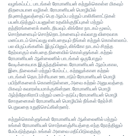
வழங்கப்பட்ட பாடங்கள் ரோமானியன் கற்றுக்கொள்ள மிகவும்
திறமையான வழிகள். ரோமானியன் மொழியில்
நிபுணத்துவத்தைப் பெற ஆரம்ப மற்றும் பாலிகிளாட்டுகள்
பயன்படுத்தும் பயனுள்ள உதவிக்குறிப்புகள் மற்றும்
தந்திரங்களைக் கண்டறியவும். லிங்கோ நாடகம் மூலம்,
சொற்களையும் சொற்றொடர்களையும் எவ்வாறு விரைவாக
மனப்பாடம் செய்வது என்பதையும் நீங்கள் கற்றுக் கொள்ளலாம்.
பல விருப்பங்களில். இருப்பினும், லிங்கோ நாடகம் சிறந்த
தேர்வாகும் என்பதை நினைவில் கொள்ளுங்கள். கற்றல்
ரோமானியன் ஆன்லைனில் பாடங்கள் ஒருபோதும்
வேடிக்கையாக இருந்ததில்லை. ரோமானியன் ஆரம்பகால,
இடைநிலைகள் மற்றும் மேம்பட்ட கற்றலுக்கான கற்றல்
பாடங்கள் தொடர்ச்சியான ஊடாடும் ரோமானியன் மொழி
பயிற்சிகளைக் கொண்டுள்ளன, அவை கற்றல் அனுபவத்தை
மிகவும் சுவாரஸ்யமாக்குகின்றன. ரோமானியன் மொழி
ஆர்த்தோகிராபி மற்றும் மனம்-தடுப்பு ரோமானியன் மொழி
சோதனைகள் ரோமானியன் மொழியில் நீங்கள் தேர்ச்சி
பெறுவதை உறுதிசெய்கின்றனர்.
கற்றுக்கொள்ளுங்கள் ரோமானியன் ஆன்லைனில் மற்றும்
உங்கள் ரோமானியன் சொற்களஞ்சியத்தை எந்த நேரத்திலும்
மேம்படுத்தவும். உங்கள் அளவை மதிப்பிடுவதற்கு