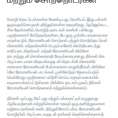
மொழி தொடர்பு கொள்ள வேண்டியது அவசியம். இது மக்கள்
ஒருவருக்கொருவர் புரிந்துகொள்ள உதவுகிறது. ஆயினும்கூட,
சில நேரங்களில், மொழித் தடைகள் உலகின் பல்வேறு
பகுதிகளைச் சேர்ந்தவர்களிடையே ஒரு முக்கிய கவலையாக
மாறக்கூடும். ரோமானியன் சொற்கள் மற்றும் சொற்றொடர்கள்
விரைவில். கற்றவர்களில் பெரும்பாலோர் விரக்தியடைந்து
சலிப்படைகிறார்கள். கற்றல் ரோமானியன் லிங்கோ
நாடகத்துடன் சொல்லகராதி வேடிக்கையானது. நீங்கள் மிக
அடிப்படையான விஷயங்களுடன் தொடங்கி விரைவில்
சரளமாக ரோமானியன் பேச்சாளராக மாறுகிறீர்கள். லிங்கோ
ப்ளே ரோமானியன் பாடங்கள் முன்னேற்றம் தேவைப்படும்
வெவ்வேறு பகுதிகளை பயிற்சி செய்ய உதவும் வகையில்
வடிவமைக்கப்பட்டுள்ளன. லிங்கோ நாடகம் மூலம், நீங்கள்
ரோமானியன் சொற்களைக் கற்றுக்கொள்ளலாம்.
நீங்கள் படிப்பது, கேட்பது மற்றும் பக்கவாட்டில் எழுதுவது
ஆகியவற்றைக் கற்றுக்கொள்ள உதவும் ஒரு தனித்துவமான
வழியை நாங்கள் கண்டறிந்துள்ளோம் பக்க. ரோமானியன்
மொழியின் அடிப்படைகளுடன் நாங்கள் தெஸ்லெஸ்களைத்