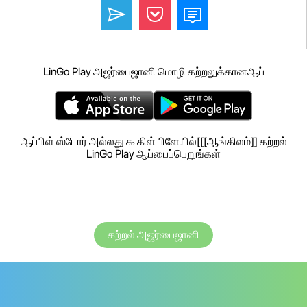
LinGo Play அஜர்பைஜானி மொழி கற்றலுக்கானஆப்
ஆப்பிள் ஸ்டோர் அல்லது கூகிள் பிளேயில்[[[ஆங்கிலம்]] கற்றல்
LinGo Play ஆப்பைப்பெறுங்கள்
கற்றல் அஜர்பைஜானி