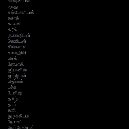
உக்ரேனியன்
உருது
எஸ்டோனியன்
கசாக்
கடலன்
கிரீக்
குரோஷியன்
கொரியன்
சிங்களம்
சுவாஹிலி
செக்
சோமாலி
ஜப்பானிஸ்
ஜார்ஜியன்
ஜெர்மன்
டச்சு
டேனிஷ்
தமிழ்
தாய்
தாரி
துருக்கியம்
நேபாளி
நோர்வேஜியன்