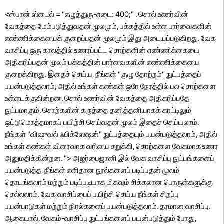
<ஸ்பான் ஸ்டைல் ​​= "எழுத்துரு-எடை: 400;" . சொல் உணர்வின்
வேகத்தை மேம்படுத்துவதன் மூலமும், பக்கத்தில் உள்ள பார்வைகளின்
எண்ணிக்கையைக் குறைப்பதன் மூலமும் இது அடையப்படுகிறது. வேக
வாசிப்பு ஒரு காலத்தில் உணரப்பட்ட சொற்களின் எண்ணிக்கையை
அதிகரிப்பதன் மூலம் பக்கத்தின் பார்வைகளின் எண்ணிக்கையை
குறைக்கிறது. இதைச் செய்ய, நீங்கள் "குழு தோற்றம்" நுட்பத்தைப்
பயன்படுத்தலாம், அதில் உங்கள் கண்கள் ஒரே நேரத்தில் பல சொற்களை
உள்ளடக்குகின்றன. சொல் உணர்வின் வேகத்தை அதிகரிப்பதே
நுட்பமாகும். சொற்களின் கருத்தை தனித்தனியாகக் காட்டிலும்
ஒட்டுமொத்தமாகப் பயிற்சி செய்வதன் மூலம் இதைச் செய்யலாம்.
நீங்கள் "விஷுவல் ஃபிக்ஸேஷன்" நுட்பத்தையும் பயன்படுத்தலாம், அதில்
உங்கள் கண்கள் விரைவாக வரியை சறுக்கி, சொற்களை வேகமாக உணர
அனுமதிக்கின்றன. "> அஜர்பைஜானி இல் வேக வாசிப்பு நுட்பங்களைப்
பயன்படுத்த, நீங்கள் எளிதான நூல்களைப் படிப்பதன் மூலம்
தொடங்கலாம் மற்றும் படிப்படியாக மிகவும் சிக்கலான பொருள்களுக்கு
செல்லலாம். வேக வாசிப்பைப் பயிற்சி செய்ய நீங்கள் சிறப்பு
பயன்பாடுகள் மற்றும் நிரல்களைப் பயன்படுத்தலாம். தரமான வாசிப்பு.
ஆகையால், வேகம்-வாசிப்பு நுட்பங்களைப் பயன்படுத்தும் போது, ​​