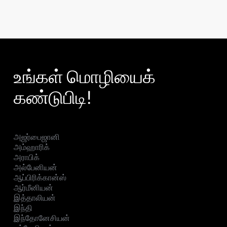
உங்கள் மொழியைக்
கண்டுபிடி!
அஜர்பைஜானி
அம்ஹாரிக்
அராபிக்
அல்பேனியன்
ஆப்பிரிக்கான்ஸ்
ஆர்மீனியன்
இத்தாலியன்
இந்தி
இந்தோனேசியன்