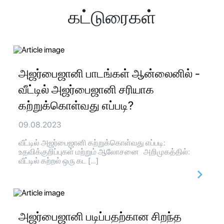
கட்டுரைகள்
அஜர்பைஜானி பாடங்கள் ஆன்லைனில் -
வீட்டில் அஜர்பைஜானி சரியாக
கற்றுக்கொள்வது எப்படி?
09.08.2023
வீட்டில் அஜர்பைஜானி கற்றுக்கொள்வது எப்படி:
உதவிக்குறிப்புகள் மற்றும் ஆலோசனை அறிமுகத்தில்:
வீட்டில் கற்றல் ஒரு கட […]
அஜர்பைஜானி படிப்பதற்கான சிறந்த