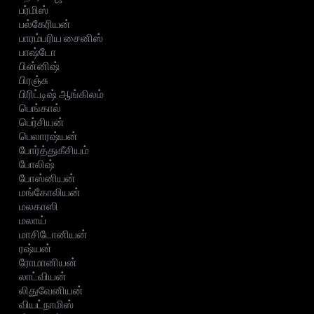
பர்மிஸ்
பல்கேரியன்
பாரம்பரிய சைனிஸ்
பாஷ்டோ
பின்னிஷ்
பிரஞ்சு
பிரிட்டிஷ் ஆங்கிலம்
பெங்கால்
பெர்சியன்
பெலாரஷ்யன்
போர்த்துகீசியம்
போலிஷ்
போஸ்னியன்
மங்கோலியன்
மலகாஸி
மலாய்
மாசிடோனியன்
ரஷ்யன்
ரோமானியன்
லாட்வியன்
லிதுவேனியன்
வியட்நாமிஸ்