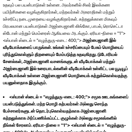
உதவும் பல பயன்பாடுகள் உள்ளன. அவர்களில் சிலர் இலக்கண
பயிற்சிகளை வழங்குகிறார்கள், மற்றவர்கள் அகராதிகள் மற்றும்
உச்சரிப்பு நடைமுறையை வழங்குகிறார்கள். கற்றலுக்கான மிகவும்
பிரபலமான பயன்பாடுகள் அஜர்பைஜானி லிங்கோ, பாபல், ரொசெட்டா
ஸ்டோன் மற்றும் மெம்ரைஸ் ஆகியவை அடங்கும். ஏரியா-நிலை = "1">
<ஸ்பான் ஸ்டைல் ​​= "எழுத்துரு-எடை: 400;">
அஜர்பைஜானி இல்
வீடியோக்களைப் பாருங்கள். உங்கள் உச்சரிப்பையும் பேசும் மொழியைப்
புரிந்துகொள்ளும் திறனையும் மேம்படுத்த உதவுகிறது. டுடோரியல்
சேனல்கள், அஜர்பைஜானி வசனங்களுடன் வீடியோக்கள் மற்றும்
அஜர்பைஜானி இல் உரையாடல்களின் வீடியோக்கள் உள்ளிட்ட பல யூடியூப்
வீடியோக்கள் உள்ளன அஜர்பைஜானி மொழியைக் கற்றுக்கொள்வதற்கு
பயனுள்ளதாக இருக்கும்.
<ஸ்பான் ஸ்டைல் ​​= "எழுத்துரு-எடை: 400;">
சமூக ஊடகங்களைப்
பயன்படுத்துங்கள். மற்ற மொழி கற்பவர்கள் அல்லது சொந்த
பேச்சாளர்களுடன் தொடர்புகொள்வதற்காக அஜர்பைஜானி
கற்றலுக்காக அர்ப்பணிக்கப்பட்ட குழுக்கள் அல்லது சமூகங்களில்
நீங்கள் சேரலாம். ஏரியா-நிலை = "1"> <ஸ்பான் ஸ்டைல் ​​= "எழுத்துரு-