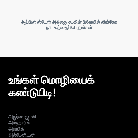
ஆப்பிள் ஸ்டோர் அல்லது கூகிள் பிளேயில் லிங்கோ
நாடகத்தைப் பெறுங்கள்
உங்கள் மொழியைக்
கண்டுபிடி!
அஜர்பைஜானி
அம்ஹாரிக்
அராபிக்
அல்பேனியன்