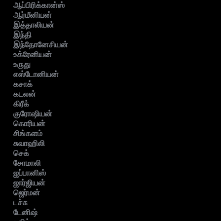
ஆப்பிரிக்கான்ஸ்
ஆர்மீனியன்
இத்தாலியன்
இந்தி
இந்தோனேசியன்
உக்ரேனியன்
உருது
எஸ்டோனியன்
கசாக்
கடலன்
கிரீக்
குரோஷியன்
கொரியன்
சிங்களம்
சுவாஹிலி
செக்
சோமாலி
ஜப்பானிஸ்
ஜார்ஜியன்
ஜெர்மன்
டச்சு
டேனிஷ்