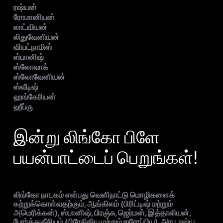
ரஷ்யன்
ரோமானியன்
லாட்வியன்
லிதுவேனியன்
வியட்நாமிஸ்
ஸ்பானிஷ்
ஸ்லோவாக்
ஸ்லோவேனியன்
ஸ்வீடிஷ்
ஹங்கேரியன்
ஹீப்ரு
இன்று லிங்கோ பிளே
பயன்பாட்டைப் பெறுங்கள்!
லிங்கோ நாடகம் என்பது வெளிநாட்டு மொழிகளைக்
கற்றுக்கொள்வதற்கும், ஆங்கிலம் (பிரிட்டிஷ் மற்றும்
அமெரிக்கன்), ஸ்பானிஷ், பிரஞ்சு, ஜெர்மன், இத்தாலியன்,
போர்த்துகீசியம் (பிரேசிலிய மற்றும் ஐரோப்பிய), அரபு, ரஷ்ய,