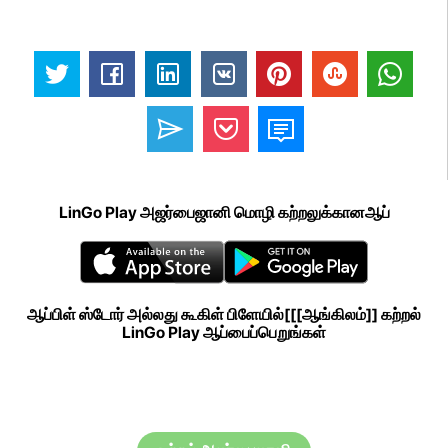
LinGo Play அஜர்பைஜானி மொழி கற்றலுக்கானஆப்
ஆப்பிள் ஸ்டோர் அல்லது கூகிள் பிளேயில்[[[ஆங்கிலம்]] கற்றல்
LinGo Play ஆப்பைப்பெறுங்கள்