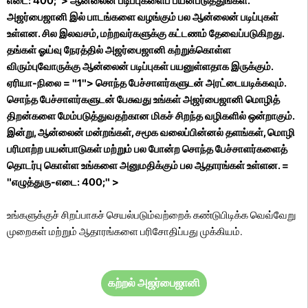
எடை: 400;">
ஆன்லைன் படிப்புகளைப் பயன்படுத்துங்கள்.
அஜர்பைஜானி இல் பாடங்களை வழங்கும் பல ஆன்லைன் படிப்புகள்
உள்ளன. சில இலவசம், மற்றவர்களுக்கு கட்டணம் தேவைப்படுகிறது.
தங்கள் ஓய்வு நேரத்தில் அஜர்பைஜானி கற்றுக்கொள்ள
விரும்புவோருக்கு ஆன்லைன் படிப்புகள் பயனுள்ளதாக இருக்கும்.
ஏரியா-நிலை = "1">
சொந்த பேச்சாளர்களுடன் அரட்டையடிக்கவும்.
சொந்த பேச்சாளர்களுடன் பேசுவது உங்கள் அஜர்பைஜானி மொழித்
திறன்களை மேம்படுத்துவதற்கான மிகச் சிறந்த வழிகளில் ஒன்றாகும்.
இன்று, ஆன்லைன் மன்றங்கள், சமூக வலைப்பின்னல் தளங்கள், மொழி
பரிமாற்ற பயன்பாடுகள் மற்றும் பல போன்ற சொந்த பேச்சாளர்களைத்
தொடர்பு கொள்ள உங்களை அனுமதிக்கும் பல ஆதாரங்கள் உள்ளன. =
"எழுத்துரு-எடை: 400;" >
உங்களுக்குச் சிறப்பாகச் செயல்படும்வற்றைக் கண்டுபிடிக்க வெவ்வேறு
முறைகள் மற்றும் ஆதாரங்களை பரிசோதிப்பது முக்கியம்.
கற்றல் அஜர்பைஜானி