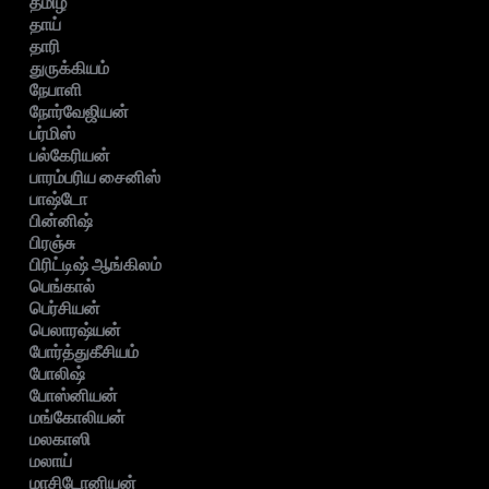
தமிழ்
தாய்
தாரி
துருக்கியம்
நேபாளி
நோர்வேஜியன்
பர்மிஸ்
பல்கேரியன்
பாரம்பரிய சைனிஸ்
பாஷ்டோ
பின்னிஷ்
பிரஞ்சு
பிரிட்டிஷ் ஆங்கிலம்
பெங்கால்
பெர்சியன்
பெலாரஷ்யன்
போர்த்துகீசியம்
போலிஷ்
போஸ்னியன்
மங்கோலியன்
மலகாஸி
மலாய்
மாசிடோனியன்