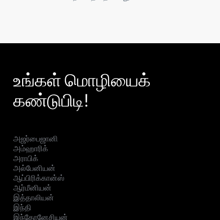
உங்கள் மொழியைக்
கண்டுபிடி!
அஜர்பைஜானி
அம்ஹாரிக்
அராபிக்
அல்பேனியன்
ஆப்பிரிக்கான்ஸ்
ஆர்மீனியன்
இத்தாலியன்
இந்தி
இந்தோனேசியன்