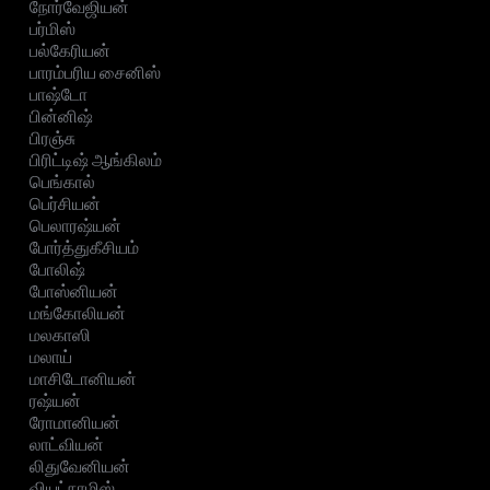
நோர்வேஜியன்
பர்மிஸ்
பல்கேரியன்
பாரம்பரிய சைனிஸ்
பாஷ்டோ
பின்னிஷ்
பிரஞ்சு
பிரிட்டிஷ் ஆங்கிலம்
பெங்கால்
பெர்சியன்
பெலாரஷ்யன்
போர்த்துகீசியம்
போலிஷ்
போஸ்னியன்
மங்கோலியன்
மலகாஸி
மலாய்
மாசிடோனியன்
ரஷ்யன்
ரோமானியன்
லாட்வியன்
லிதுவேனியன்
வியட்நாமிஸ்