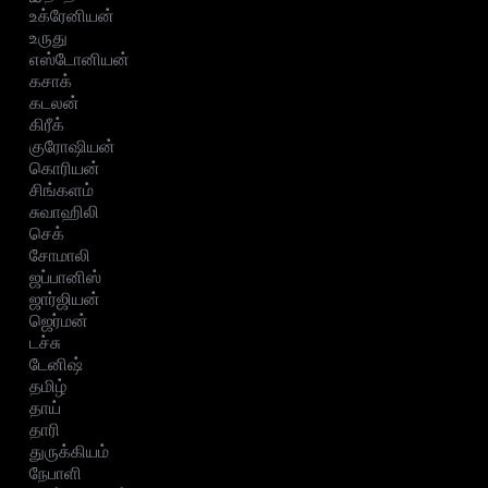
உக்ரேனியன்
உருது
எஸ்டோனியன்
கசாக்
கடலன்
கிரீக்
குரோஷியன்
கொரியன்
சிங்களம்
சுவாஹிலி
செக்
சோமாலி
ஜப்பானிஸ்
ஜார்ஜியன்
ஜெர்மன்
டச்சு
டேனிஷ்
தமிழ்
தாய்
தாரி
துருக்கியம்
நேபாளி