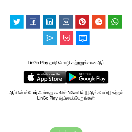
LinGo Play தாரி மொழி கற்றலுக்கானஆப்
ஆப்பிள் ஸ்டோர் அல்லது கூகிள் பிளேயில்[[[ஆங்கிலம்]] கற்றல்
LinGo Play ஆப்பைப்பெறுங்கள்