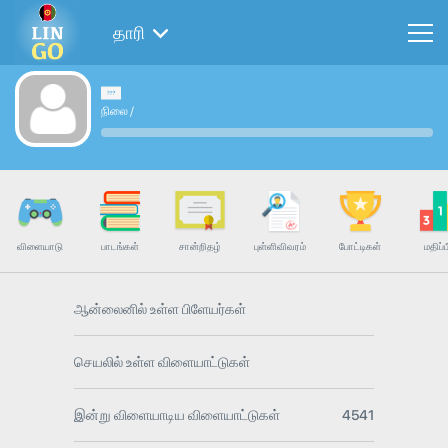
தாரி
நிலை
/
விளையாடு
பாடங்கள்
சான்றிதழ்
புள்ளிவிவரம்
போட்டிகள்
மதிப்ப
ஆன்லைனில் உள்ள பிளேயர்கள்
செயலில் உள்ள விளையாட்டுகள்
இன்று விளையாடிய விளையாட்டுகள்
4541