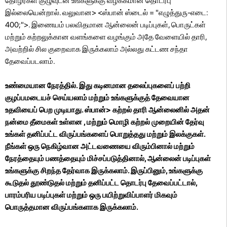
தோழர்கள் குழுவுடன் உங்களுக்கு வழக்கமான தொடர்பு
இல்லையென்றால். வலுவான> <ஸ்பான் ஸ்டைல் ​​= "எழுத்துரு-எடை:
400;">. இணையம் பலவிதமான ஆன்லைன் படிப்புகள், பொருட்கள்
மற்றும் கற்றலுக்கான வளங்களை வழங்கும் அதே வேளையில் தாரி,
அவற்றில் சில குறைவாக இருக்கலாம் அல்லது கட்டண சந்தா
தேவைப்படலாம்.
உண்மையான நேரத்தில். இது கடினமான தலைப்புகளைப் பற்றி
குழப்பமடையச் செய்யலாம் மற்றும் உங்களுக்குத் தேவையான
உதவியைப் பெற முடியாது. ஸ்பான்>
கற்றல் தாரி ஆன்லைனில் அதன்
நன்மை தீமைகள் உள்ளன
, மற்றும் மொழி கற்றல் முறையின் தேர்வு
உங்கள் தனிப்பட்ட விருப்பங்களைப் பொறுத்தது மற்றும் இலக்குகள்.
நீங்கள் ஒரு நெகிழ்வான அட்டவணையை விரும்பினால் மற்றும்
நேரத்தையும் பணத்தையும் மிச்சப்படுத்தினால், ஆன்லைன் படிப்புகள்
உங்களுக்கு சிறந்த தேர்வாக இருக்கலாம். இருப்பினும், உங்களுக்கு
கூடுதல் தூண்டுதல் மற்றும் தனிப்பட்ட தொடர்பு தேவைப்பட்டால்,
பாரம்பரிய படிப்புகள் மற்றும் ஒரு பயிற்றுவிப்பாளர் மிகவும்
பொருத்தமான விருப்பங்களாக இருக்கலாம்.