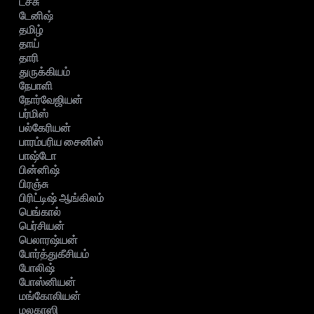
டச்சு
டேனிஷ்
தமிழ்
தாய்
தாரி
துருக்கியம்
நேபாளி
நோர்வேஜியன்
பர்மிஸ்
பல்கேரியன்
பாரம்பரிய சைனிஸ்
பாஷ்டோ
பின்னிஷ்
பிரஞ்சு
பிரிட்டிஷ் ஆங்கிலம்
பெங்கால்
பெர்சியன்
பெலாரஷ்யன்
போர்த்துகீசியம்
போலிஷ்
போஸ்னியன்
மங்கோலியன்
மலகாஸி