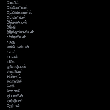
அராபிக்
அல்பேனியன்
ஆப்பிரிக்கான்ஸ்
ஆர்மீனியன்
இத்தாலியன்
இந்தி
இந்தோனேசியன்
உக்ரேனியன்
உருது
எஸ்டோனியன்
கசாக்
கடலன்
கிரீக்
குரோஷியன்
கொரியன்
சிங்களம்
சுவாஹிலி
செக்
சோமாலி
ஜப்பானிஸ்
ஜார்ஜியன்
ஜெர்மன்