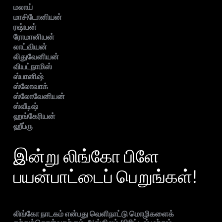
மலாய்
மாசிடோனியன்
ரஷ்யன்
ரோமானியன்
லாட்வியன்
லிதுவேனியன்
வியட்நாமிஸ்
ஸ்பானிஷ்
ஸ்லோவாக்
ஸ்லோவேனியன்
ஸ்வீடிஷ்
ஹங்கேரியன்
ஹீப்ரு
இன்று லிங்கோ பிளே
பயன்பாட்டைப் பெறுங்கள்!
லிங்கோ நாடகம் என்பது வெளிநாட்டு மொழிகளைக்