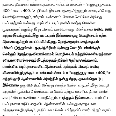
நன்மை தீமைகள் உள்ளன. நன்மை <ஸ்பான் ஸ்டைல் ​​= "எழுத்துரு-எடை:
400;" எடை: 400; ">. நீங்கள் இணையத்தை அணுகும் வரை, எப்போது
வேண்டுமானாலும், எங்கும் படிக்கலாம். வேலை செய்வோ அல்லது
படிப்பதற்கும் அல்லது பாரம்பரிய படிப்புகளில் கலந்து கொள்ள
முடியாதவர்களுக்கு இது மிகவும் வசதியானது. ஆன்லைன்
மலிவு. தாரி
கற்றல் இலக்குகள். இது வரம்புகள் இல்லாமல் ஒரு மொழியைக் கற்க
அனைவருக்கும் வாய்ப்பளிக்கிறது.
நேரத்தையும் பணத்தையும்
மிச்சப்படுத்துங்கள்
. ஒரு ஆசிரியர் அல்லது மொழிப் பள்ளிக்குச்
செல்லும் நேரத்தை வீணாக்காமல் மொழியைக் கற்றுக்கொள்வதற்கான
சரியான நேரத்தையும் இடத்தையும் நீங்கள் தேர்வு செய்யலாம்.
பாரம்பரிய படிப்புகளை விட ஆன்லைன் படிப்புகள் மிகவும் மலிவு
விலையில் இருக்கும். > <ஸ்பான் ஸ்டைல் ​​= "எழுத்துரு-எடை: 400;">
கற்றல் தாரி ஆன்லைனில். அவற்றில் ஒன்று
நேரடி தகவல்தொடர்பு
இல்லாமை
ஒரு ஆசிரியர் அல்லது சொந்த பேச்சாளருடன். இது மொழி
கற்றலின் முக்கிய அம்சங்களான பேசும் மற்றும் உச்சரிப்பு திறன்களின்
வளர்ச்சியை கணிசமாக பாதிக்கும். >
உந்துதல் இல்லாமை
. பாரம்பரிய
படிப்புகளை எடுப்பதை விட ஆன்லைனில் படிப்பது குறைவான
உந்துதலாக இருக்கும், குறிப்பாக உங்கள் பயிற்றுவிப்பாளர் மற்றும் வகுப்பு