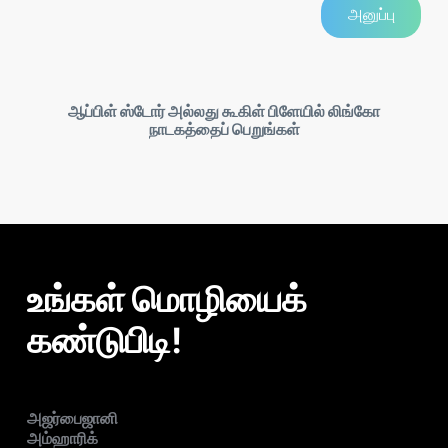
ஆப்பிள் ஸ்டோர் அல்லது கூகிள் பிளேயில் லிங்கோ
நாடகத்தைப் பெறுங்கள்
உங்கள் மொழியைக்
கண்டுபிடி!
அஜர்பைஜானி
அம்ஹாரிக்