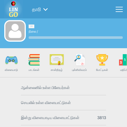
தாரி
நிலை
/
விளையாடு
பாடங்கள்
சான்றிதழ்
புள்ளிவிவரம்
போட்டிகள்
மதிப்ப
ஆன்லைனில் உள்ள பிளேயர்கள்
செயலில் உள்ள விளையாட்டுகள்
இன்று விளையாடிய விளையாட்டுகள்
3813