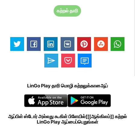
கற்றல் தாரி
LinGo Play தாரி மொழி கற்றலுக்கானஆப்
ஆப்பிள் ஸ்டோர் அல்லது கூகிள் பிளேயில்[[[ஆங்கிலம்]] கற்றல்
LinGo Play ஆப்பைப்பெறுங்கள்