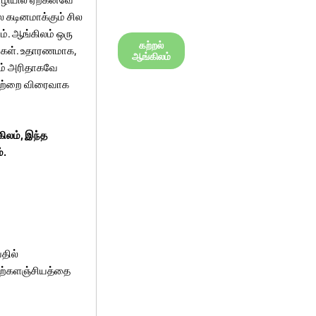
ை கடினமாக்கும் சில
ம். ஆங்கிலம் ஒரு
கற்றல்
ர்கள். உதாரணமாக,
ஆங்கிலம்
ும் அரிதாகவே
அவற்றை விரைவாக
ிலம், இந்த
்.
தில்
சொற்களஞ்சியத்தை