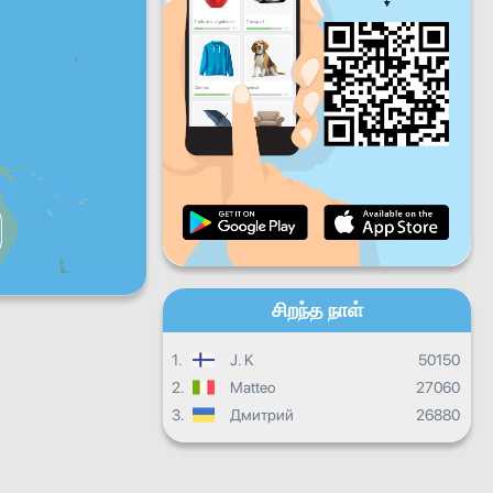
வெள்ளிக்கிழமை
சனிக்கிழமை
ஞாயிற்றுக்கிழமை
தினசரி முன்னேற்றம்
மாத முன்னேற்றம்
சான்றிதழ்
ஒட்டுமொத்த முன்னேற்றம்
சிறந்த நாள்
1.
J. K
50150
2.
Matteo
27060
3.
Дмитрий
26880