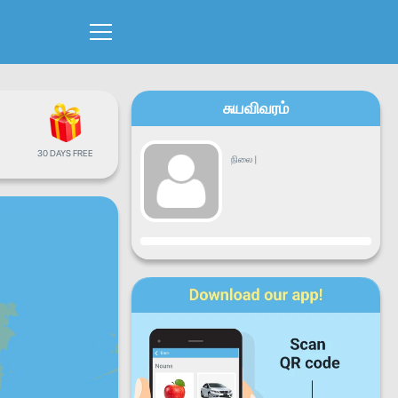
சுயவிவரம்
30 DAYS FREE
நிலை
|
முன்னேற்றம்
திங்கட்கிழமை
செவ்வாய்க்கிழமை
புதன்கிழமை
வியாழக்கிழமை