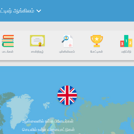
ரிட்டிஷ் ஆங்கிலம்
பாடங்கள்
சான்றிதழ்
புள்ளிவிவரம்
போட்டிகள்
மதிப்பீடு
ஆன்லைனில் உள்ள பிளேயர்கள்
செயலில் உள்ள விளையாட்டுகள்