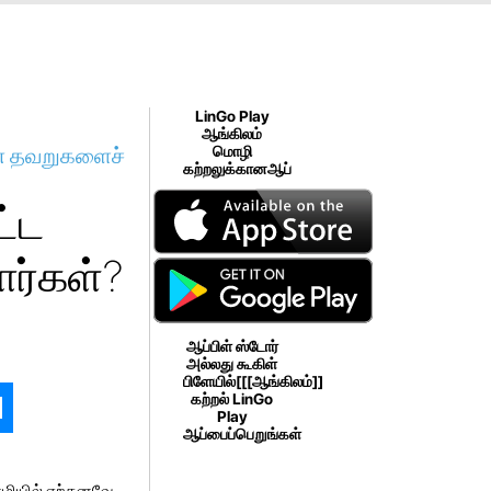
LinGo Play
ஆங்கிலம்
்ன தவறுகளைச்
மொழி
கற்றலுக்கானஆப்
ட்ட
ர்கள்?
ஆப்பிள் ஸ்டோர்
அல்லது கூகிள்
பிளேயில்[[[ஆங்கிலம்]]
கற்றல் LinGo
Play
ஆப்பைப்பெறுங்கள்
ொழியில் ஏற்கனவே