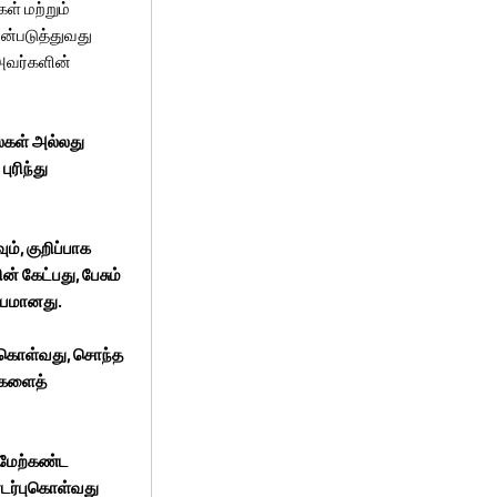
ள் மற்றும்
ன்படுத்துவது
 அவர்களின்
ல்கள் அல்லது
ுரிந்து
், குறிப்பாக
 கேட்பது, பேசும்
ியமானது.
்புகொள்வது, சொந்த
ழைகளைத்
 மேற்கண்ட
தொடர்புகொள்வது