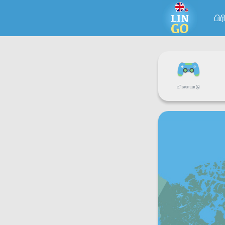
பி
விளையாடு