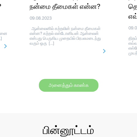
?
நன்மை தீமைகள் என்ன?
தொ
எவ
09.08.2023
09.
ஆன்லைனில் கற்றலின் நன்மை தீமைகள்
ோசனை
என்ன? கற்றல் எஸ்டோனியன் ஆன்லைன்
…]
என்பது பெருகிய முறையில் பிரபலமடைந்து
திறம
வரும் ஒரு […]
எவ்வ
எஸ்ட
முயற
அனைத்தும் காண்க
பின்னூட்டம்