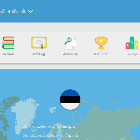
ஸ்டோனியன்
பாடங்கள்
சான்றிதழ்
புள்ளிவிவரம்
போட்டிகள்
மதிப்பீடு
ஆன்லைனில் உள்ள பிளேயர்கள்
செயலில் உள்ள விளையாட்டுகள்