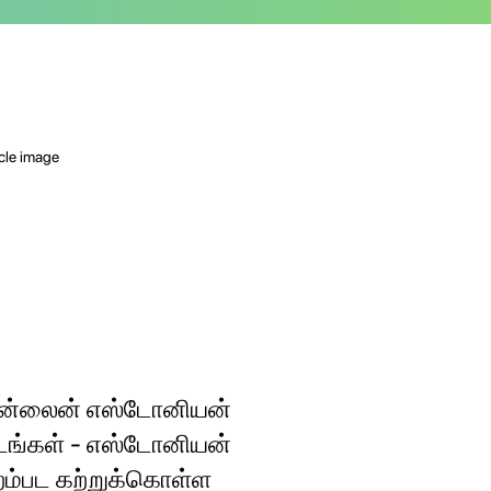
்லைன் எஸ்டோனியன்
டங்கள் - எஸ்டோனியன்
றம்பட கற்றுக்கொள்ள