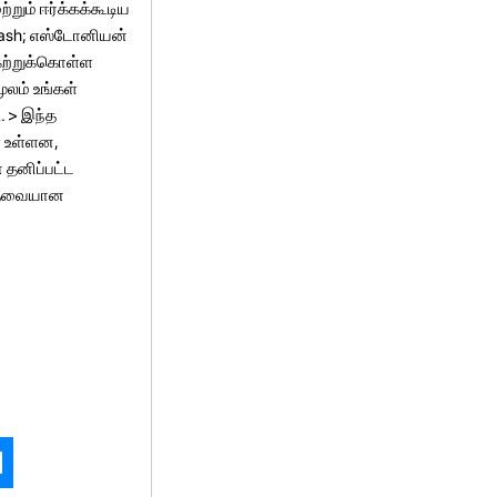
்றும் ஈர்க்கக்கூடிய
dash; எஸ்டோனியன்
கற்றுக்கொள்ள
லம் உங்கள்
 > இந்த
் உள்ளன,
 தனிப்பட்ட
் தேவையான