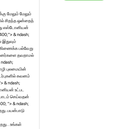
்கு மேலும் மேலும்
ல் சிறந்த ஒன்றைத்
த்து எஸ்டோனியன்
400;"> & ndash;
 இதுவும்
்கிணைக்க பல்வேறு
பயனர்களை தவறாமல்
 ndash;
ொழி புலமையின்
்புகளில் கவனம்
"> & ndash;
ோனியன் உட்பட
பாடம் செய்வதன்
00; "> & ndash;
றது. பயன்பாடு
து. . உங்கள்