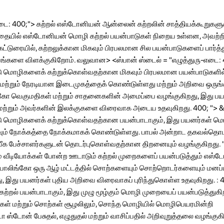
-எடை: 400;"> கற்றல் எஸ்டோனியன் ஆன்லைன் கற்றலின் சாத்தியக்கூறுகளுக
்தையில் எஸ்டோனியன் மொழி கற்றல் பயன்பாடுகள் நிறைய உள்ளன, அவற்றி
த கட்டுரையில், கற்றலுக்கான மிகவும் பிரபலமான சில பயன்பாடுகளைப் பார்
யங்களை விளக்குகிறோம். வலுவான> <ஸ்பான் ஸ்டைல் ​​= "எழுத்துரு-எடை: 
ு மொழிகளைக் கற்றுக்கொள்வதற்கான மிகவும் பிரபலமான பயன்பாடுகளில்
ய மற்றும் நேரடியான இடைமுகத்தைக் கொண்டுள்ளது மற்றும் அறிவை ஒருங
ங்கோ வெகுமதிகள் மற்றும் சாதனைகளின் அமைப்பை வழங்குகிறது, இது 
ு மற்றும் அவர்களின் இலக்குகளை விரைவாக அடைய உதவுகிறது. 400; "> &
ு மொழிகளைக் கற்றுக்கொள்வதற்கான பயன்பாடாகும், இது பயனர்கள் ம
நோக்கத்தை நோக்கமாகக் கொண்டுள்ளது. பாபல் அன்றாட தகவல்தொடர
ூர்வீக பேச்சாளர்களுடன் தொடர்புகொள்வதற்கான திறனையும் வழங்குகிறது. 
ம் வீடியோக்கள் போன்ற ஊடாடும் கற்றல் முறைகளைப் பயன்படுத்தும் எஸ்ட
ியோலிங்கோ ஒரு ஆழ் மட்டத்தில் சொற்களையும் சொற்றொடர்களையும் மனப்
ு, இது பயனர்கள் புதிய அறிவை விரைவாகப் புரிந்துகொள்ள உதவுகிறது. : 4
்றல் பயன்பாடாகும், இது முழு மூழ்கும் மொழி முறையைப் பயன்படுத்துகி
கள் மற்றும் சொற்கள் சூழலிலும், சொந்த மொழியில் மொழிபெயரமின்றி
 ஸ்டோன் பேசுதல், எழுதுதல் மற்றும் வாசிப்பதில் அறிவுறுத்தலை வழங்குகிற