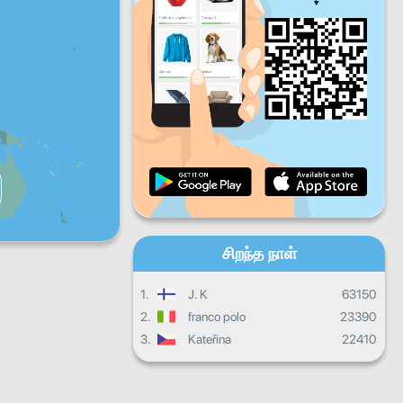
வெள்ளிக்கிழமை
சனிக்கிழமை
ஞாயிற்றுக்கிழமை
தினசரி முன்னேற்றம்
மாத முன்னேற்றம்
சான்றிதழ்
ஒட்டுமொத்த முன்னேற்றம்
சிறந்த நாள்
1.
J. K
63150
2.
franco polo
23390
3.
Kateřina
22410