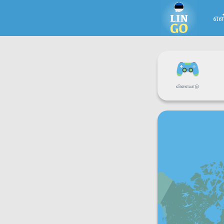
எ
விளையாடு