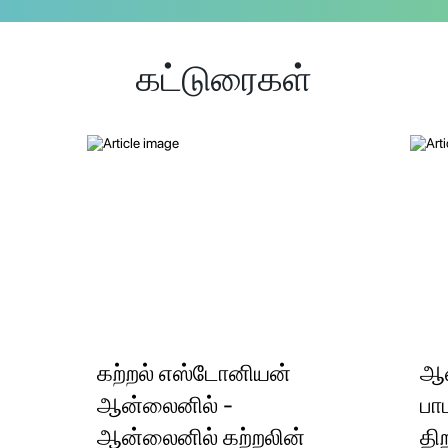
கட்டுரைகள்
கற்றல் எஸ்டோனியன்
ஆன
ஆன்லைனில் -
பா
ஆன்லைனில் கற்றலின்
தி