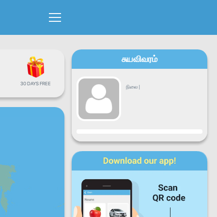
சுயவிவரம்
30 DAYS FREE
நிலை
|
முன்னேற்றம்
திங்கட்கிழமை
செவ்வாய்க்கிழமை
புதன்கிழமை
வியாழக்கிழமை