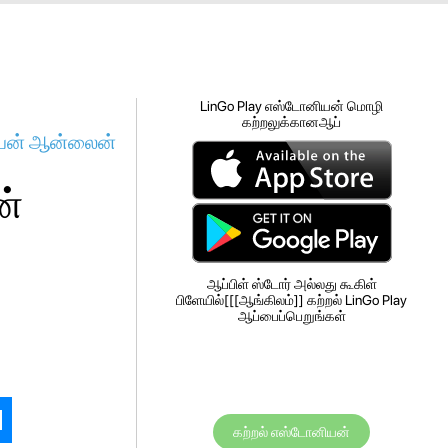
LinGo Play எஸ்டோனியன் மொழி
கற்றலுக்கானஆப்
ியன் ஆன்லைன்
ன்
ஆப்பிள் ஸ்டோர் அல்லது கூகிள்
பிளேயில்[[[ஆங்கிலம்]] கற்றல் LinGo Play
ஆப்பைப்பெறுங்கள்
கற்றல் எஸ்டோனியன்