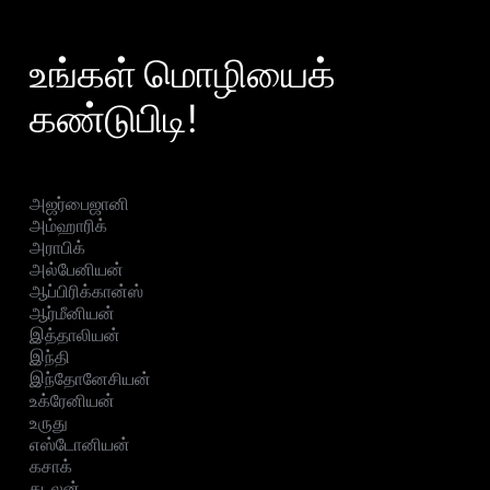
உங்கள் மொழியைக்
கண்டுபிடி!
அஜர்பைஜானி
அம்ஹாரிக்
அராபிக்
அல்பேனியன்
ஆப்பிரிக்கான்ஸ்
ஆர்மீனியன்
இத்தாலியன்
இந்தி
இந்தோனேசியன்
உக்ரேனியன்
உருது
எஸ்டோனியன்
கசாக்
கடலன்