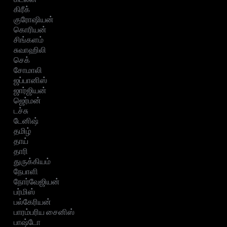
கிரீக்
குரோஷியன்
கொரியன்
சிங்களம்
சுவாஹிலி
செக்
சோமாலி
ஜப்பானிஸ்
ஜார்ஜியன்
ஜெர்மன்
டச்சு
டேனிஷ்
தமிழ்
தாய்
தாரி
துருக்கியம்
நேபாளி
நோர்வேஜியன்
பர்மிஸ்
பல்கேரியன்
பாரம்பரிய சைனிஸ்
பாஷ்டோ