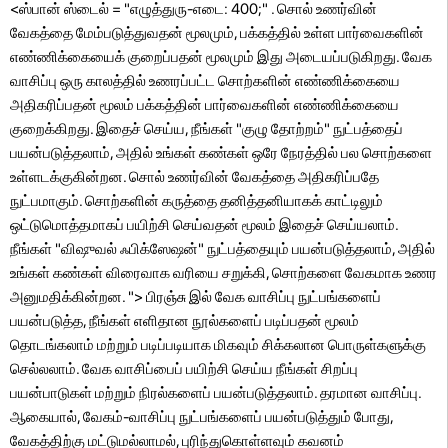
<ஸ்பான் ஸ்டைல் ​​= "எழுத்துரு-எடை: 400;" . சொல் உணர்வின்
வேகத்தை மேம்படுத்துவதன் மூலமும், பக்கத்தில் உள்ள பார்வைகளின்
எண்ணிக்கையைக் குறைப்பதன் மூலமும் இது அடையப்படுகிறது. வேக
வாசிப்பு ஒரு காலத்தில் உணரப்பட்ட சொற்களின் எண்ணிக்கையை
அதிகரிப்பதன் மூலம் பக்கத்தின் பார்வைகளின் எண்ணிக்கையை
குறைக்கிறது. இதைச் செய்ய, நீங்கள் "குழு தோற்றம்" நுட்பத்தைப்
பயன்படுத்தலாம், அதில் உங்கள் கண்கள் ஒரே நேரத்தில் பல சொற்களை
உள்ளடக்குகின்றன. சொல் உணர்வின் வேகத்தை அதிகரிப்பதே
நுட்பமாகும். சொற்களின் கருத்தை தனித்தனியாகக் காட்டிலும்
ஒட்டுமொத்தமாகப் பயிற்சி செய்வதன் மூலம் இதைச் செய்யலாம்.
நீங்கள் "விஷுவல் ஃபிக்ஸேஷன்" நுட்பத்தையும் பயன்படுத்தலாம், அதில்
உங்கள் கண்கள் விரைவாக வரியை சறுக்கி, சொற்களை வேகமாக உணர
அனுமதிக்கின்றன. "> பிரஞ்சு இல் வேக வாசிப்பு நுட்பங்களைப்
பயன்படுத்த, நீங்கள் எளிதான நூல்களைப் படிப்பதன் மூலம்
தொடங்கலாம் மற்றும் படிப்படியாக மிகவும் சிக்கலான பொருள்களுக்கு
செல்லலாம். வேக வாசிப்பைப் பயிற்சி செய்ய நீங்கள் சிறப்பு
பயன்பாடுகள் மற்றும் நிரல்களைப் பயன்படுத்தலாம். தரமான வாசிப்பு.
ஆகையால், வேகம்-வாசிப்பு நுட்பங்களைப் பயன்படுத்தும் போது, ​​
வேகத்திற்கு மட்டுமல்லாமல், புரிந்துகொள்ளவும் கவனம்