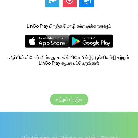
LinGo Play பிரஞ்சு மொழி கற்றலுக்கானஆப்
ஆப்பிள் ஸ்டோர் அல்லது கூகிள் பிளேயில்[[[ஆங்கிலம்]] கற்றல்
LinGo Play ஆப்பைப்பெறுங்கள்
கற்றல் பிரஞ்சு