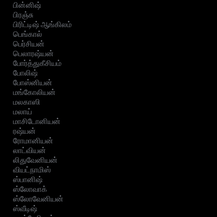
பின்னிஷ்
பிரஞ்சு
பிரிட்டிஷ் ஆங்கிலம்
பெங்கால்
பெர்சியன்
பெலாரஷ்யன்
போர்த்துகீசியம்
போலிஷ்
போஸ்னியன்
மங்கோலியன்
மலகாஸி
மலாய்
மாசிடோனியன்
ரஷ்யன்
ரோமானியன்
லாட்வியன்
லிதுவேனியன்
வியட்நாமிஸ்
ஸ்பானிஷ்
ஸ்லோவாக்
ஸ்லோவேனியன்
ஸ்வீடிஷ்