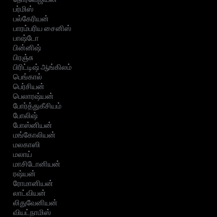
பர்மிஸ்
பல்கேரியன்
பாரம்பரிய சைனிஸ்
பாஷ்டோ
பின்னிஷ்
பிரஞ்சு
பிரிட்டிஷ் ஆங்கிலம்
பெங்கால்
பெர்சியன்
பெலாரஷ்யன்
போர்த்துகீசியம்
போலிஷ்
போஸ்னியன்
மங்கோலியன்
மலகாஸி
மலாய்
மாசிடோனியன்
ரஷ்யன்
ரோமானியன்
லாட்வியன்
லிதுவேனியன்
வியட்நாமிஸ்