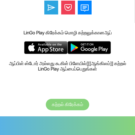
LinGo Play கிரேக்கம் மொழி கற்றலுக்கானஆப்
ஆப்பிள் ஸ்டோர் அல்லது கூகிள் பிளேயில்[[[ஆங்கிலம்]] கற்றல்
LinGo Play ஆப்பைப்பெறுங்கள்
கற்றல் கிரேக்கம்