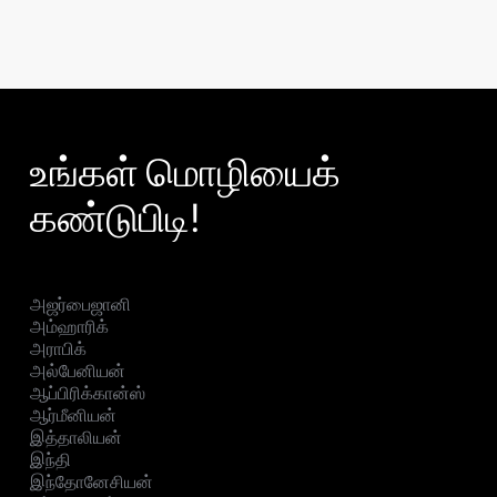
உங்கள் மொழியைக்
கண்டுபிடி!
அஜர்பைஜானி
அம்ஹாரிக்
அராபிக்
அல்பேனியன்
ஆப்பிரிக்கான்ஸ்
ஆர்மீனியன்
இத்தாலியன்
இந்தி
இந்தோனேசியன்