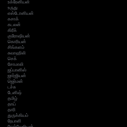
உக்ரேனியன்
உருது
எஸ்டோனியன்
கசாக்
கடலன்
கிரீக்
குரோஷியன்
கொரியன்
சிங்களம்
சுவாஹிலி
செக்
சோமாலி
ஜப்பானிஸ்
ஜார்ஜியன்
ஜெர்மன்
டச்சு
டேனிஷ்
தமிழ்
தாய்
தாரி
துருக்கியம்
நேபாளி
நோர்வேஜியன்