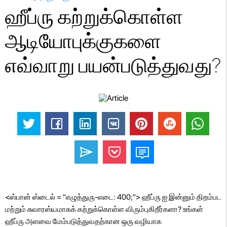
ஹீப்ரு கற்றுக்கொள்ள
ஆடியோபுக்குகளை
எவ்வாறு பயன்படுத்துவது?
<ஸ்பான் ஸ்டைல் ​​= "எழுத்துரு-எடை: 400;"> ஹீப்ரு ஐ இன்னும் திறம்பட
மற்றும் சுவாரஸ்யமாகக் கற்றுக்கொள்ள விரும்புகிறீர்களா? உங்கள்
ஹீப்ரு அளவை மேம்படுத்துவதற்கான ஒரு வழியாக