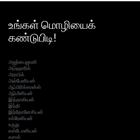
உங்கள் மொழியைக்
கண்டுபிடி!
அஜர்பைஜானி
அம்ஹாரிக்
அராபிக்
அல்பேனியன்
ஆப்பிரிக்கான்ஸ்
ஆர்மீனியன்
இத்தாலியன்
இந்தி
இந்தோனேசியன்
உக்ரேனியன்
உருது
எஸ்டோனியன்
கசாக்