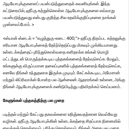
ஆடியோபுக்குகளைப் பயன்படுத்துவதைக் கவனியுங்கள். இந்த
கட்டுரையில், ஹீப்ரு கற்றுக்கொள்ள ஆடியோபுக்குகளை எவ்வாறு
பயன்படுத்துவது என்பது குறித்த சில உதவிக்குறிப்புகளை நாங்கள்
முன்வைப்போம். >
<ஸ்பான் ஸ்டைல் ​​= "எழுத்துரு-எடை: 400;"> ஹீப்ரு திறம்பட கற்றலுக்கு
சரியான ஆடியோபுக்கைத் தேர்ந்தெடுப்பது மிகவும் முக்கியமானது.
உள்ளடக்கத்தைப் புரிந்துகொள்வதை எளிதாக்க உங்கள் மொழி
மட்டத்துடன் பொருந்தக்கூடிய புத்தகங்களைத் தேர்வுசெய்க. மேலும்,
உங்களுக்கு விருப்பமான தலைப்புகளில் புத்தகங்களைத் தேர்வுசெய்க,
எனவே நீங்கள் உந்துதலாக இருக்க முடியும். கேட்கக்கூடிய, அமேசான்
மற்றும் லிப்ரிவாக்ஸ் போன்ற பல ஆன்லைன் ஆதாரங்கள் உள்ளன, அங்கு
நீங்கள் ஆடியோபுக்குகளைக் கண்டுபிடித்து பதிவிறக்கம் செய்யலாம்.
கேளுங்கள் புத்தகத்திற்கு பல முறை
படித்தல் மற்றும் கேட்பது தகவல்களை உறிஞ்சுவதற்கான வெவ்வேறு
வழிகள். ஹீப்ரு ஆடியோபுக்கின் உள்ளடக்கத்தை சிறப்பாக நினைவில்
வைத்துக் கொள்ளவும், புரிந்து கொள்ளவும், நீங்கள் அதை பல முறை