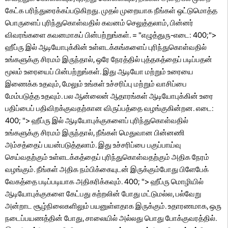
கேட்க பரிந்துரைக்கப்படுகிறது. முதல் முறையாக நீங்கள் ஒட்டுமொத்த
பொருளைப் புரிந்துகொள்வதில் கவனம் செலுத்தலாம், பின்னர்
விவரங்களை கவனமாகப் பின்பற்றுங்கள். = "எழுத்துரு-எடை: 400;">
ஹீப்ரு இல் ஆடியோபுக்கின் உள்ளடக்கங்களைப் புரிந்துகொள்வதில்
உங்களுக்கு சிரமம் இருந்தால், ஒரே நேரத்தில் புத்தகத்தைப் படிப்பதன்
மூலம் உரையைப் பின்பற்றுங்கள். இது ஆடியோ மற்றும் உரையை
இணைக்க உதவும், மேலும் உங்கள் உச்சரிப்பு மற்றும் வாசிப்பை
மேம்படுத்த உதவும். பல ஆன்லைன் ஆதாரங்கள் ஆடியோபுக்கின் உரை
பதிப்பைப் பதிவிறக்குவதற்கான விருப்பத்தை வழங்குகின்றன. எடை:
400; "> ஹீப்ரு இல் ஆடியோபுக்குகளைப் புரிந்துகொள்வதில்
உங்களுக்கு சிரமம் இருந்தால், நீங்கள் மெதுவான பின்னணி
அம்சத்தைப் பயன்படுத்தலாம். இது உச்சரிப்பை பகுப்பாய்வு
செய்வதற்கும் உள்ளடக்கத்தைப் புரிந்துகொள்வதற்கும் அதிக நேரம்
வழங்கும். நீங்கள் அதிக நம்பிக்கையுடன் இருக்கும்போது பிளேபேக்
வேகத்தை படிப்படியாக அதிகரிக்கவும். 400; "> ஹீப்ரு மொழியில்
ஆடியோபுக்குகளை கேட்பது கற்றலின் போது மட்டுமல்ல, பல்வேறு
அன்றாட சூழ்நிலைகளிலும் பயனுள்ளதாக இருக்கும். உதாரணமாக, ஒரு
நடைப்பயணத்தின் போது, ​​சாலையில் அல்லது பொது போக்குவரத்தில்.