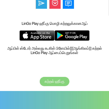
LinGo Play ஹீப்ரு மொழி கற்றலுக்கானஆப்
ஆப்பிள் ஸ்டோர் அல்லது கூகிள் பிளேயில்[[[ஆங்கிலம்]] கற்றல்
LinGo Play ஆப்பைப்பெறுங்கள்
கற்றல் ஹீப்ரு