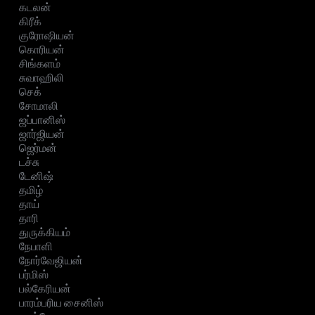
கடலன்
கிரீக்
குரோஷியன்
கொரியன்
சிங்களம்
சுவாஹிலி
செக்
சோமாலி
ஜப்பானிஸ்
ஜார்ஜியன்
ஜெர்மன்
டச்சு
டேனிஷ்
தமிழ்
தாய்
தாரி
துருக்கியம்
நேபாளி
நோர்வேஜியன்
பர்மிஸ்
பல்கேரியன்
பாரம்பரிய சைனிஸ்