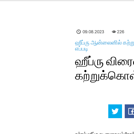
09.08.2023
226
ஹீப்ரு ஆன்லைனில் கற்ற
எப்படி
ஹீப்ரு விர
கற்றுக்கொள்
கற்றல் ஹீப்ரு கடினமாகவும் நே