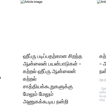
ஹீப்ரு படிப்பதற்கான சிறந்த
கற
ஆன்லைன் பயன்பாடுகள் -
- 
கற்றல் ஹீப்ரு ஆன்லைன்
நன
?
கற்றல்
09.
சாத்தியக்கூறுகளுக்கு
ஆன்
என்ன
மேலும் மேலும்
பெரு
விரு
அணுகக்கூடிய நன்றி