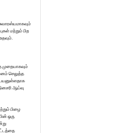
சுவாரஸ்யமாகவும்
கள் மற்றும் பிற
உதவும்.
ை முறையாகவும்
வனம் செலுத்த
ம் பயனுள்ளதாக
தினசரி ஆய்வு
்றும் பிழை
ின் ஒரு
ன்று
ிட்டத்தை