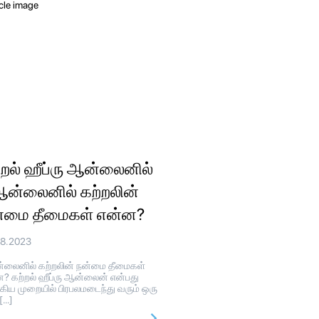
்றல் ஹீப்ரு ஆன்லைனில்
ஆன்லைனில் கற்றலின்
்மை தீமைகள் என்ன?
08.2023
லைனில் கற்றலின் நன்மை தீமைகள்
? கற்றல் ஹீப்ரு ஆன்லைன் என்பது
கிய முறையில் பிரபலமடைந்து வரும் ஒரு
 […]