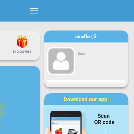
சுயவிவரம்
30 DAYS FREE
நிலை
|
முன்னேற்றம்
திங்கட்கிழமை
செவ்வாய்க்கிழமை
புதன்கிழமை
வியாழக்கிழமை