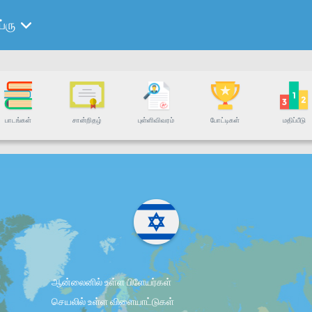
ப்ரு
பாடங்கள்
சான்றிதழ்
புள்ளிவிவரம்
போட்டிகள்
மதிப்பீடு
ஆன்லைனில் உள்ள பிளேயர்கள்
செயலில் உள்ள விளையாட்டுகள்