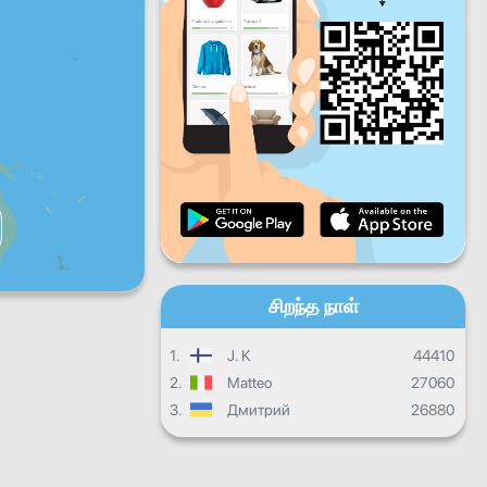
வெள்ளிக்கிழமை
சனிக்கிழமை
ஞாயிற்றுக்கிழமை
தினசரி முன்னேற்றம்
மாத முன்னேற்றம்
சான்றிதழ்
ஒட்டுமொத்த முன்னேற்றம்
சிறந்த நாள்
1.
J. K
44410
2.
Matteo
27060
3.
Дмитрий
26880