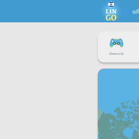
ஹீ
விளையாடு