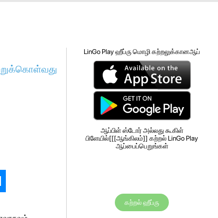
LinGo Play ஹீப்ரு மொழி கற்றலுக்கானஆப்
ற்றுக்கொள்வது
ஆப்பிள் ஸ்டோர் அல்லது கூகிள்
பிளேயில்[[[ஆங்கிலம்]] கற்றல் LinGo Play
ஆப்பைப்பெறுங்கள்
கற்றல் ஹீப்ரு
ரைவாகவும்