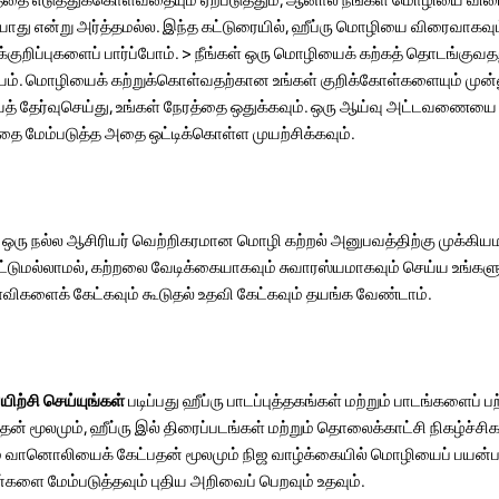
யாது என்று அர்த்தமல்ல. இந்த கட்டுரையில், ஹீப்ரு மொழியை விரைவாகவு
்குறிப்புகளைப் பார்ப்போம். > நீங்கள் ஒரு மொழியைக் கற்கத் தொடங்குவதற
கியம். மொழியைக் கற்றுக்கொள்வதற்கான உங்கள் குறிக்கோள்களையும் மு
யைத் தேர்வுசெய்து, உங்கள் நேரத்தை ஒதுக்கவும். ஒரு ஆய்வு அட்டவணையை 
கத்தை மேம்படுத்த அதை ஒட்டிக்கொள்ள முயற்சிக்கவும்.
ி
ஒரு நல்ல ஆசிரியர் வெற்றிகரமான மொழி கற்றல் அனுபவத்திற்கு முக்கியமா
டுமல்லாமல், கற்றலை வேடிக்கையாகவும் சுவாரஸ்யமாகவும் செய்ய உங்கள
விகளைக் கேட்கவும் கூடுதல் உதவி கேட்கவும் தயங்க வேண்டாம்.
ிற்சி செய்யுங்கள்
படிப்பது ஹீப்ரு பாடப்புத்தகங்கள் மற்றும் பாடங்களைப் ப
் மூலமும், ஹீப்ரு இல் திரைப்படங்கள் மற்றும் தொலைக்காட்சி நிகழ்ச்சிக
றும் வானொலியைக் கேட்பதன் மூலமும் நிஜ வாழ்க்கையில் மொழியைப் பயன்ப
ன்களை மேம்படுத்தவும் புதிய அறிவைப் பெறவும் உதவும்.