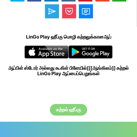
LinGo Play ஹீப்ரு மொழி கற்றலுக்கானஆப்
ஆப்பிள் ஸ்டோர் அல்லது கூகிள் பிளேயில்[[[ஆங்கிலம்]] கற்றல்
LinGo Play ஆப்பைப்பெறுங்கள்
கற்றல் ஹீப்ரு