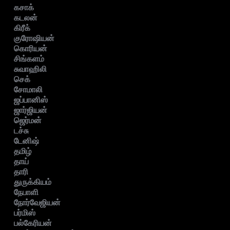
கசாக்
கடலன்
கிரீக்
குரோஷியன்
கொரியன்
சிங்களம்
சுவாஹிலி
செக்
சோமாலி
ஜப்பானிஸ்
ஜார்ஜியன்
ஜெர்மன்
டச்சு
டேனிஷ்
தமிழ்
தாய்
தாரி
துருக்கியம்
நேபாளி
நோர்வேஜியன்
பர்மிஸ்
பல்கேரியன்