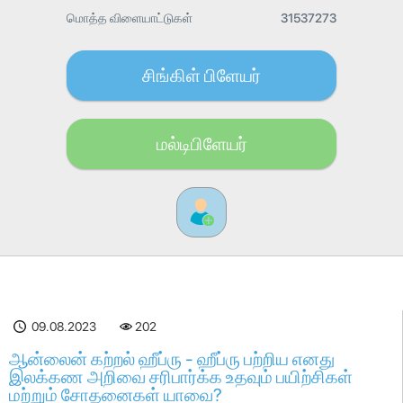
மொத்த விளையாட்டுகள்
31537273
சிங்கிள் பிளேயர்
மல்டிபிளேயர்
09.08.2023
202
ஆன்லைன் கற்றல் ஹீப்ரு - ஹீப்ரு பற்றிய எனது
இலக்கண அறிவை சரிபார்க்க உதவும் பயிற்சிகள்
மற்றும் சோதனைகள் யாவை?