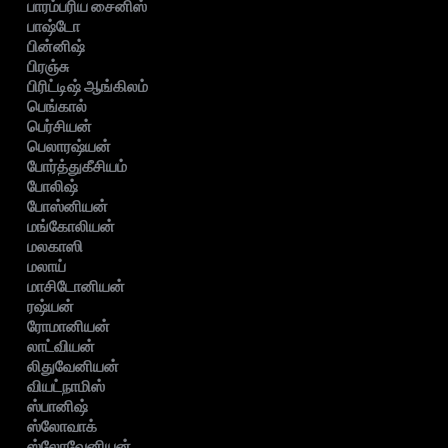
பாரம்பரிய சைனிஸ்
பாஷ்டோ
பின்னிஷ்
பிரஞ்சு
பிரிட்டிஷ் ஆங்கிலம்
பெங்கால்
பெர்சியன்
பெலாரஷ்யன்
போர்த்துகீசியம்
போலிஷ்
போஸ்னியன்
மங்கோலியன்
மலகாஸி
மலாய்
மாசிடோனியன்
ரஷ்யன்
ரோமானியன்
லாட்வியன்
லிதுவேனியன்
வியட்நாமிஸ்
ஸ்பானிஷ்
ஸ்லோவாக்
ஸ்லோவேனியன்