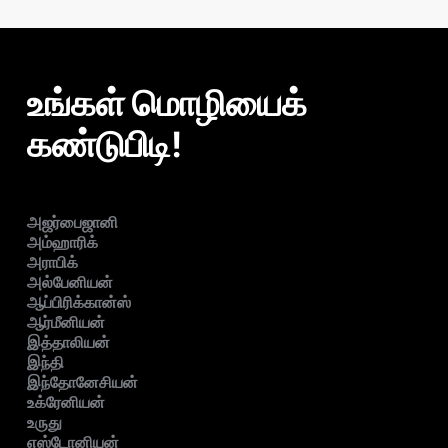
உங்கள் மொழியைக்
கண்டுபிடி!
அஜர்பைஜானி
அம்ஹாரிக்
அராபிக்
அல்பேனியன்
ஆப்பிரிக்கான்ஸ்
ஆர்மீனியன்
இத்தாலியன்
இந்தி
இந்தோனேசியன்
உக்ரேனியன்
உருது
எஸ்டோனியன்