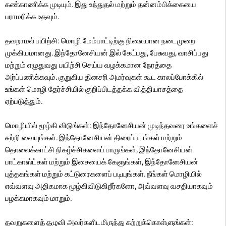
கண்காணிக்க முடியும். இது உந்துதல் மற்றும் தன்னம்பிக்கையை
பராமரிக்க உதவும்.
தவறாமல் பயிற்சி: மொழி மேம்பாட்டிற்கு நிலையான நடைமுறை
முக்கியமானது. இந்தோனேசியன் இல் கேட்பது, பேசுவது, வாசிப்பது
மற்றும் எழுதுவது பயிற்சி செய்ய வழக்கமான நேரத்தை
அர்ப்பணிக்கவும். குறுகிய தினசரி அமர்வுகள் கூட காலப்போக்கில்
உங்கள் மொழி தேர்ச்சியில் குறிப்பிடத்தக்க வித்தியாசத்தை
ஏற்படுத்தும்.
மொழியில் மூழ்கி விடுங்கள்: இந்தோனேசியன் முடிந்தவரை உங்களைச்
சுற்றி வையுங்கள். இந்தோனேசியன் திரைப்படங்கள் மற்றும்
தொலைக்காட்சி நிகழ்ச்சிகளைப் பாருங்கள், இந்தோனேசியன்
பாட்காஸ்ட்கள் மற்றும் இசையைக் கேளுங்கள், இந்தோனேசியன்
புத்தகங்கள் மற்றும் கட்டுரைகளைப் படியுங்கள். நீங்கள் மொழியில்
எவ்வளவு அதிகமாக மூழ்கிவிடுகிறீர்களோ, அவ்வளவு வசதியாகவும்
பழக்கமாகவும் மாறும்.
தவறுகளைத் தழுவி அவர்களிடமிருந்து கற்றுக்கொள்ளுங்கள்: