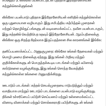
சப்ஹெம் 3: லிங்கோ பயன்பாட்டுடன் புதிதாக இந்தோனேசியன்
கற்றுக்கொள்ளுங்கள்
லிங்கோ பயன்பாடு புதிதாக இந்தோனேசியன் எளிதில் கற்றுக்கொள்ள
ஒரு புதுமையான வழியாகும். இது சமீபத்திய கற்பித்தல் முறைகள்
மற்றும் தொழில்நுட்பங்களுடன் வடிவமைக்கப்பட்ட நவீன பயன்பாடாகும்,
இது கற்றலில் வெற்றிபெற உதவும் இந்தோனேசியன். ஆரம்பநிலைக்கு
லிங்கோ ஒரு சிறந்த தேர்வாக இருப்பதற்கான சில காரணங்கள் இங்கே:
தனிப்பயனாக்கப்பட்ட அணுகுமுறை: லிங்கோ உங்கள் தேவைகள் மற்றும்
மொழி புலமை நிலைக்கு ஏற்றது. இது உங்கள் அறிவு மற்றும்
குறிக்கோள்களுடன் பொருந்தக்கூடிய பாடங்கள் மற்றும் ஃபிளாஷ்
கார்டுகளை வழங்குகிறது, இது உங்கள் சொந்த வேகத்தில்
கற்றுக்கொள்ள உங்களை அனுமதிக்கிறது.
ஊடாடும் பாடங்கள்: கற்றல் செயல்முறையை ஈடுபடுத்தும் மற்றும்
வசதியாக மாற்றும் ஊடாடும் பாடங்களை பயன்பாடு வழங்குகிறது.
நீங்கள் உச்சரிப்பைப் பயிற்சி செய்யலாம் மற்றும் உள்ளமைக்கப்பட்ட
வினாடி வினாக்கள் மற்றும் சொல்லகராதி பயிற்சிகளுடன் உங்கள்