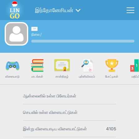
இந்தோனேசியன்
நிலை
/
விளையாடு
பாடங்கள்
சான்றிதழ்
புள்ளிவிவரம்
போட்டிகள்
மதிப்ப
ஆன்லைனில் உள்ள பிளேயர்கள்
செயலில் உள்ள விளையாட்டுகள்
இன்று விளையாடிய விளையாட்டுகள்
4105