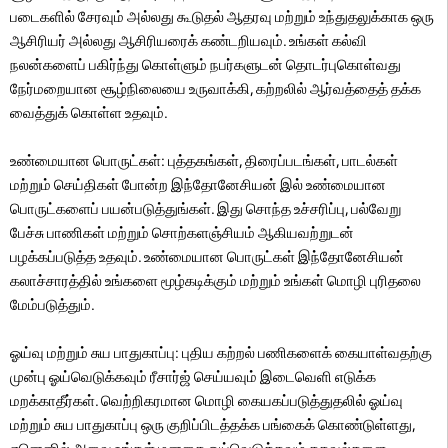
படைகளில் சேரவும் அல்லது கூடுதல் ஆதரவு மற்றும் உந்துதலுக்காக ஒரு
ஆசிரியர் அல்லது ஆசிரியரைக் கண்டறியவும். உங்கள் கல்வி
நலன்களைப் பகிர்ந்து கொள்ளும் நபர்களுடன் தொடர்புகொள்வது
நேர்மறையான சூழ்நிலையை உருவாக்கி, கற்றலில் ஆர்வத்தைத் தக்க
வைத்துக் கொள்ள உதவும்.
உண்மையான பொருட்கள்: புத்தகங்கள், திரைப்படங்கள், பாடல்கள்
மற்றும் செய்திகள் போன்ற இந்தோனேசியன் இல் உண்மையான
பொருட்களைப் பயன்படுத்துங்கள். இது சொந்த உச்சரிப்பு, பல்வேறு
பேச்சு பாணிகள் மற்றும் சொற்களஞ்சியம் ஆகியவற்றுடன்
பழக்கப்படுத்த உதவும். உண்மையான பொருட்கள் இந்தோனேசியன்
கலாச்சாரத்தில் உங்களை மூழ்கடிக்கும் மற்றும் உங்கள் மொழி புரிதலை
மேம்படுத்தும்.
ஓய்வு மற்றும் சுய பாதுகாப்பு: புதிய கற்றல் பணிகளைக் கையாள்வதற்கு
முன்பு ஓய்வெடுக்கவும் ரீசார்ஜ் செய்யவும் இடைவெளி எடுக்க
மறக்காதீர்கள். வெற்றிகரமான மொழி கையகப்படுத்துதலில் ஓய்வு
மற்றும் சுய பாதுகாப்பு ஒரு குறிப்பிடத்தக்க பங்கைக் கொண்டுள்ளது,