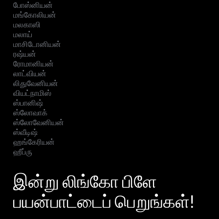
போஸ்னியன்
மங்கோலியன்
மலகாஸி
மலாய்
மாசிடோனியன்
ரஷ்யன்
ரோமானியன்
லாட்வியன்
லிதுவேனியன்
வியட்நாமிஸ்
ஸ்பானிஷ்
ஸ்லோவாக்
ஸ்லோவேனியன்
ஸ்வீடிஷ்
ஹங்கேரியன்
ஹீப்ரு
இன்று லிங்கோ பிளே
பயன்பாட்டைப் பெறுங்கள்!