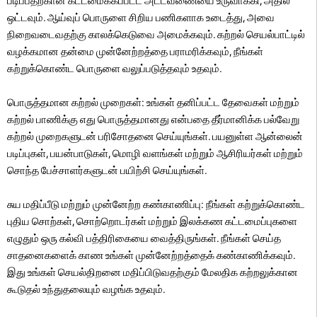
படிப்பதற்கான கட்டமைக்கப்பட்ட அட்டவணையை உருவாக்கி, அதில்
ஒட்டவும். ஆய்வுப் பொருளை சிறிய பணிகளாக உடைத்து, அவை
நிறைவடைவதற்கு காலக்கெடுவை அமைக்கவும். கற்றல் செயல்பாட்டில்
வழக்கமான தன்மை முன்னேற்றத்தை பராமரிக்கவும், நீங்கள்
கற்றுக்கொண்ட பொருளை வலுப்படுத்தவும் உதவும்.
பொருத்தமான கற்றல் முறைகள்: உங்கள் தனிப்பட்ட தேவைகள் மற்றும்
கற்றல் பாணிக்கு எது பொருத்தமானது என்பதை தீர்மானிக்க பல்வேறு
கற்றல் முறைகளுடன் பரிசோதனை செய்யுங்கள். பயனுள்ள ஆன்லைன்
படிப்புகள், பயன்பாடுகள், மொழி வளங்கள் மற்றும் ஆசிரியர்கள் மற்றும்
சொந்த பேச்சாளர்களுடன் பயிற்சி செய்யுங்கள்.
சுய மதிப்பீடு மற்றும் முன்னேற்ற கண்காணிப்பு: நீங்கள் கற்றுக்கொண்ட
புதிய சொற்கள், சொற்றொடர்கள் மற்றும் இலக்கண கட்டமைப்புகளை
எழுதும் ஒரு கல்வி பத்திரிகையை வைத்திருங்கள். நீங்கள் செய்த
சாதனைகளைக் காண உங்கள் முன்னேற்றத்தைக் கண்காணிக்கவும்.
இது உங்கள் செயல்திறனை மதிப்பிடுவதற்கும் மேலதிக கற்றலுக்கான
கூடுதல் உந்துதலையும் வழங்க உதவும்.