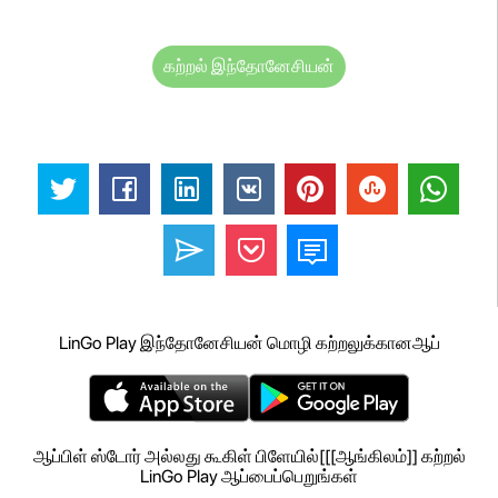
கற்றல் இந்தோனேசியன்
LinGo Play இந்தோனேசியன் மொழி கற்றலுக்கானஆப்
ஆப்பிள் ஸ்டோர் அல்லது கூகிள் பிளேயில்[[[ஆங்கிலம்]] கற்றல்
LinGo Play ஆப்பைப்பெறுங்கள்