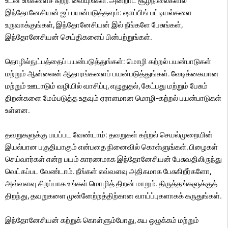
உடன் உங்களைச் சுற்றி வையுங்கள். அன்றாட சூழ்நிலைகளில்
இந்தோனேசியன் ஐப் பயன்படுத்தவும்: ஷாப்பிங் பட்டியல்களை
உருவாக்குங்கள், இந்தோனேசியன் இல் நீங்களே பேசுங்கள்,
இந்தோனேசியன் செய்திகளைப் பின்பற்றுங்கள்.
தொழில்நுட்பத்தைப் பயன்படுத்துங்கள்: மொழி கற்றல் பயன்பாடுகள்
மற்றும் ஆன்லைன் ஆதாரங்களைப் பயன்படுத்துங்கள். வேடிக்கையான
மற்றும் ஊடாடும் வழியில் வாசிப்பு, எழுதுதல், கேட்பது மற்றும் பேசும்
திறன்களை மேம்படுத்த உதவும் ஏராளமான மொழி-கற்றல் பயன்பாடுகள்
உள்ளன.
தவறுகளுக்கு பயப்பட வேண்டாம்: தவறுகள் கற்றல் செயல்முறையின்
இயல்பான பகுதியாகும் என்பதை நினைவில் கொள்ளுங்கள். பிழைகள்
செய்வார்கள் என்ற பயம் காரணமாக இந்தோனேசியன் பேசுவதிலிருந்து
வெட்கப்பட வேண்டாம். நீங்கள் எவ்வளவு அதிகமாக பேசுகிறீர்களோ,
அவ்வளவு சிறப்பாக உங்கள் மொழித் திறன் மாறும். திருத்தங்களுக்குத்
திறந்து, தவறுகளை முன்னேற்றத்திற்கான வாய்ப்புகளாகக் கருதுங்கள்.
இந்தோனேசியன் கற்றுக் கொள்ளும்போது, ​​சுய ஒழுக்கம் மற்றும்