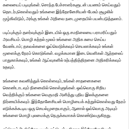
கலையைப் படியுங்கள். சொந்த பேச்சாளர்களுடன் பயணம் செய்வதும்
தொடர்புகொள்வதும் உங்களை இந்தோனேசியன்-பேசும் சூழலில்
மூழ்கிவிடும், அங்கு உங்கள் அறிவை நடைமுறையில் பயன்படுத்தலாம்.
படிப்புக்கும் தளர்வுக்கும் இடையில் ஒரு சமநிலையை பராமரிப்பதும்
அவசியம். மொழி கற்றல் மூலம் உங்களை அதிக சுமை செய்ய
வேண்டாம்; தகவல்களை ஓய்வெடுக்கவும் செயலாக்கவும் உங்கள்
மூளைக்கு நேரம் கொடுங்கள். வழக்கமான இடைவெளிகள் ஆற்றலைப்
பாதுகாக்கவும், உங்கள் ஆய்வுகளில் உற்பத்தித்திறனை அதிகரிக்கவும்
உதவும்.
உங்களை கவனித்துக் கொள்ளவும், உங்கள் சாதனைகளை
கொண்டாடவும் நினைவில் கொள்ளுங்கள். ஒவ்வொரு சிறிய
வெற்றிக்கும் உங்களை வெகுமதி அளித்து புதிய இலக்குகளை
நிர்ணயிக்கவும். இந்தோனேசியன் மொழியைக் கற்றுக்கொள்வது நேரம்
எடுக்கக்கூடிய ஒரு செயல்முறையாகும், ஆனால் ஒவ்வொரு அடியும்
உங்களை மொழி புலமைக்கு நெருக்கமாகக் கொண்டுவருகிறது.