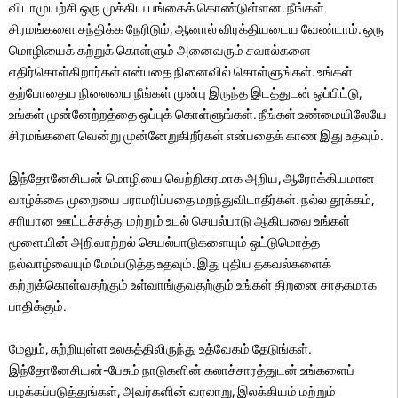
விடாமுயற்சி ஒரு முக்கிய பங்கைக் கொண்டுள்ளன. நீங்கள்
சிரமங்களை சந்திக்க நேரிடும், ஆனால் விரக்தியடைய வேண்டாம். ஒரு
மொழியைக் கற்றுக் கொள்ளும் அனைவரும் சவால்களை
எதிர்கொள்கிறார்கள் என்பதை நினைவில் கொள்ளுங்கள். உங்கள்
தற்போதைய நிலையை நீங்கள் முன்பு இருந்த இடத்துடன் ஒப்பிட்டு,
உங்கள் முன்னேற்றத்தை ஒப்புக் கொள்ளுங்கள். நீங்கள் உண்மையிலேயே
சிரமங்களை வென்று முன்னேறுகிறீர்கள் என்பதைக் காண இது உதவும்.
இந்தோனேசியன் மொழியை வெற்றிகரமாக அறிய, ஆரோக்கியமான
வாழ்க்கை முறையை பராமரிப்பதை மறந்துவிடாதீர்கள். நல்ல தூக்கம்,
சரியான ஊட்டச்சத்து மற்றும் உடல் செயல்பாடு ஆகியவை உங்கள்
மூளையின் அறிவாற்றல் செயல்பாடுகளையும் ஒட்டுமொத்த
நல்வாழ்வையும் மேம்படுத்த உதவும். இது புதிய தகவல்களைக்
கற்றுக்கொள்வதற்கும் உள்வாங்குவதற்கும் உங்கள் திறனை சாதகமாக
பாதிக்கும்.
மேலும், சுற்றியுள்ள உலகத்திலிருந்து உத்வேகம் தேடுங்கள்.
இந்தோனேசியன்-பேசும் நாடுகளின் கலாச்சாரத்துடன் உங்களைப்
பழக்கப்படுத்துங்கள், அவர்களின் வரலாறு, இலக்கியம் மற்றும்