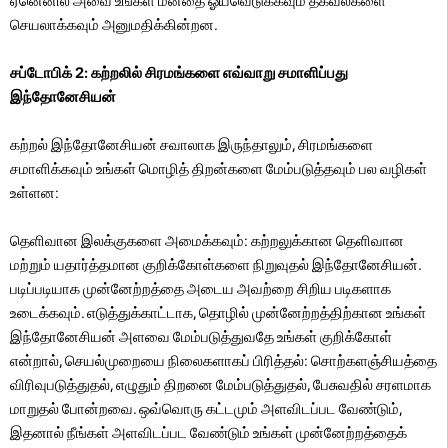
ஏனெனில் அவை உங்கள் மனதை ஓய்வெடுக்கவும் தகவல்களை
செயலாக்கவும் அனுமதிக்கின்றன.
சப்டோபிக் 2: கற்றலில் சிரமங்களை எவ்வாறு சமாளிப்பது
இந்தோனேசியன்
கற்றல் இந்தோனேசியன் சவாலாக இருந்தாலும், சிரமங்களை
சமாளிக்கவும் உங்கள் மொழித் திறன்களை மேம்படுத்தவும் பல வழிகள்
உள்ளன:
தெளிவான இலக்குகளை அமைக்கவும்: கற்றலுக்கான தெளிவான
மற்றும் யதார்த்தமான குறிக்கோள்களை நிறுவுதல் இந்தோனேசியன்.
படிப்படியாக முன்னேற்றத்தை அடைய அவற்றை சிறிய படிகளாக
உடைக்கவும். எடுத்துக்காட்டாக, தொழில் முன்னேற்றத்திற்கான உங்கள்
இந்தோனேசியன் அளவை மேம்படுத்துவதே உங்கள் குறிக்கோள்
என்றால், செயல்முறையை நிலைகளாகப் பிரித்தல்: சொற்களஞ்சியத்தை
விரிவுபடுத்துதல், எழுதும் திறனை மேம்படுத்துதல், பேசுவதில் சரளமாக
மாறுதல் போன்றவை. ஒவ்வொரு கட்டமும் அளவிடப்பட வேண்டும்,
இதனால் நீங்கள் அளவிடப்பட வேண்டும் உங்கள் முன்னேற்றத்தைக்