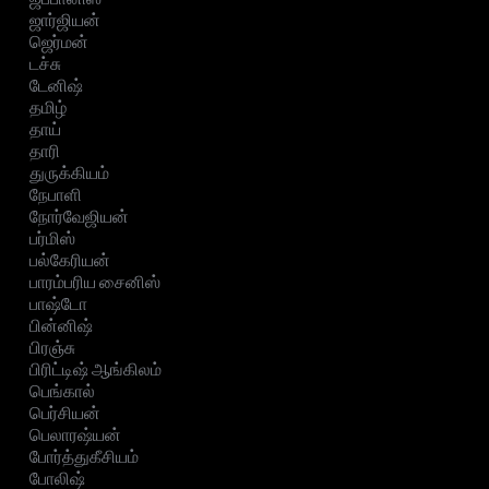
ஜார்ஜியன்
ஜெர்மன்
டச்சு
டேனிஷ்
தமிழ்
தாய்
தாரி
துருக்கியம்
நேபாளி
நோர்வேஜியன்
பர்மிஸ்
பல்கேரியன்
பாரம்பரிய சைனிஸ்
பாஷ்டோ
பின்னிஷ்
பிரஞ்சு
பிரிட்டிஷ் ஆங்கிலம்
பெங்கால்
பெர்சியன்
பெலாரஷ்யன்
போர்த்துகீசியம்
போலிஷ்