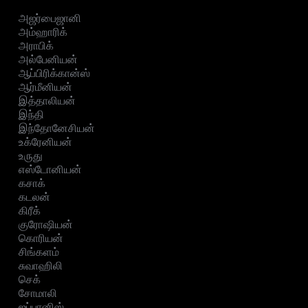
அஜர்பைஜானி
அம்ஹாரிக்
அராபிக்
அல்பேனியன்
ஆப்பிரிக்கான்ஸ்
ஆர்மீனியன்
இத்தாலியன்
இந்தி
இந்தோனேசியன்
உக்ரேனியன்
உருது
எஸ்டோனியன்
கசாக்
கடலன்
கிரீக்
குரோஷியன்
கொரியன்
சிங்களம்
சுவாஹிலி
செக்
சோமாலி
ஜப்பானிஸ்