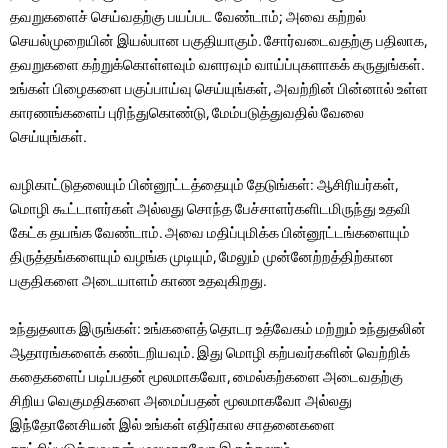
தவறுகளைச் செய்வதற்கு பயப்பட வேண்டாம்; அவை கற்றல்
செயல்முறையின் இயல்பான பகுதியாகும். சோர்வடைவதற்கு பதிலாக,
தவறுகளை கற்றுக்கொள்ளவும் வளரவும் வாய்ப்புகளாகக் கருதுங்கள்.
உங்கள் பிழைகளை பகுப்பாய்வு செய்யுங்கள், அவற்றின் பின்னால் உள்ள
காரணங்களைப் புரிந்துகொண்டு, மேம்படுத்துவதில் வேலை
செய்யுங்கள்.
வழிகாட்டுதலையும் பின்னூட்டத்தையும் தேடுங்கள்: ஆசிரியர்கள்,
மொழி கூட்டாளர்கள் அல்லது சொந்த பேச்சாளர்களிடமிருந்து உதவி
கேட்க தயங்க வேண்டாம். அவை மதிப்புமிக்க பின்னூட்டங்களையும்
திருத்தங்களையும் வழங்க முடியும், மேலும் முன்னேற்றத்திற்கான
பகுதிகளை அடையாளம் காண உதவுகிறது.
உந்துதலாக இருங்கள்: உங்களைத் தொடர உத்வேகம் மற்றும் உந்துதலின்
ஆதாரங்களைக் கண்டறியவும். இது மொழி கற்பவர்களின் வெற்றிக்
கதைகளைப் படிப்பதன் மூலமாகவோ, மைல்கற்களை அடைவதற்கு
சிறிய வெகுமதிகளை அமைப்பதன் மூலமாகவோ அல்லது
இந்தோனேசியன் இல் உங்கள் எதிர்கால சாதனைகளை