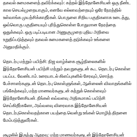
தகவல் சுமைகளைத் தவிர்க்கவும்: கற்றல் இந்தோனேசியன் ஒரு நீண்ட
கால செயல்முறையாகும், எனவே எல்லாவற்றையும் ஒரே நேரத்தில்
உள்வாங்க முயற்சிக்காதீர்கள். பொருளை சிறிய பகுதிகளாக உடைத்து,
ஒவ்வொரு பகுதியையும் புரிந்துகொள்ள போதுமான நேரத்தை
ஒதுக்கவும். ஒரு படிப்படியான அணுகுமுறை புதிய அறிவை
உறுதிப்படுத்தவும் தகவல் சுமைகளைத் தடுக்கவும் உங்களை
அனுமதிக்கும்.
தொடர்பு மற்றும் பயிற்சி: நிஜ வாழ்க்கை சூழ்நிலைகளில்
இந்தோனேசியன் பயிற்சி மற்றும் தவறுகளுடன் கூட தொடர்பு கொள்ள
பயப்பட வேண்டாம். உரையாடல் கிளப்புகளில் சேரவும், சொந்த
பேச்சாளர்களுடன் தொடர்பு கொள்ளுங்கள், ஆன்லைன் விவாதங்களில்
பங்கேற்கவும், மற்ற மாணவர்களுடன் கற்றுக் கொள்ளவும்
இந்தோனேசியன். நீங்கள் எவ்வளவு அதிகமாகப் பயிற்சி
செய்கிறீர்களோ, அவ்வளவு விரைவாக இந்தோனேசியன்
தொடர்புகொள்வதற்கான பயத்தை வென்று உங்கள் மொழித் திறனை
மேம்படுத்துவீர்கள்.
சூழலில் இருந்து ஆதரவு: மற்ற மாணவர்களுடன் இந்தோனேசியன்