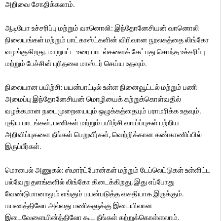
அறிவை சோதிக்கலாம்.
ஆடியோ உச்சரிப்பு மற்றும் வானொலி: இந்தோனேசியன் வானொலி
நிலையங்கள் மற்றும் பாட்காஸ்ட்களின் விரிவான நூலகத்தை லிங்கோ
வழங்குகிறது. மாறுபட்ட உரையாடல்களைக் கேட்பது சொந்த உச்சரிப்பு
மற்றும் பேச்சின் புரிதலை மாஸ்டர் செய்ய உதவும்.
நிலையான பயிற்சி: பயன்பாட்டில் உள்ள நினைவூட்டல் மற்றும் பணி
அமைப்பு இந்தோனேசியன் மொழியைக் கற்றுக்கொள்வதில்
வழக்கமான நடைமுறையையும் ஒழுக்கத்தையும் பராமரிக்க உதவும்.
புதிய பாடங்கள், பணிகள் மற்றும் பயிற்சி வாய்ப்புகள் பற்றிய
அறிவிப்புகளை நீங்கள் பெறுவீர்கள், வெற்றிக்கான கண்காணிப்பில்
இருப்பீர்கள்.
மொபைல் அணுகல்: ஸ்மார்ட்போன்கள் மற்றும் டேப்லெட்டுகள் உள்ளிட்ட
பல்வேறு தளங்களில் லிங்கோ கிடைக்கிறது, இது எப்போது
வேண்டுமானாலும் எங்கும் பயன்படுத்த வசதியாக இருக்கும்.
பயணத்திலோ அல்லது பணிகளுக்கு இடையிலான
இடைவேளையின்த்திலோ கூட நீங்கள் கற்றுக்கொள்ளலாம்.