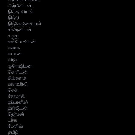
ஆர்மீனியன்
இத்தாலியன்
இந்தி
இந்தோனேசியன்
உக்ரேனியன்
உருது
எஸ்டோனியன்
கசாக்
கடலன்
கிரீக்
குரோஷியன்
கொரியன்
சிங்களம்
சுவாஹிலி
செக்
சோமாலி
ஜப்பானிஸ்
ஜார்ஜியன்
ஜெர்மன்
டச்சு
டேனிஷ்
தமிழ்