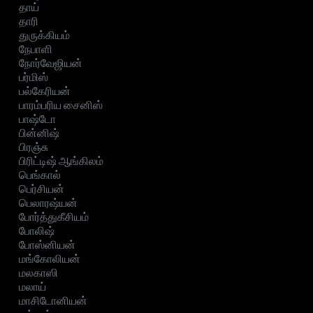
தாய்
தாரி
துருக்கியம்
நேபாளி
நோர்வேஜியன்
பர்மிஸ்
பல்கேரியன்
பாரம்பரிய சைனிஸ்
பாஷ்டோ
பின்னிஷ்
பிரஞ்சு
பிரிட்டிஷ் ஆங்கிலம்
பெங்கால்
பெர்சியன்
பெலாரஷ்யன்
போர்த்துகீசியம்
போலிஷ்
போஸ்னியன்
மங்கோலியன்
மலகாஸி
மலாய்
மாசிடோனியன்