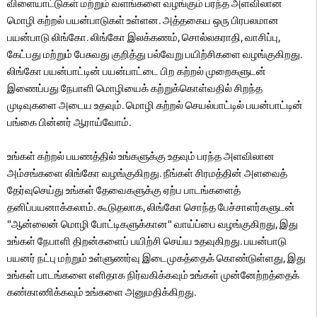
விளையாட்டுகள் மற்றும் வளங்களை வழங்கும் பரந்த அளவிலான
மொழி கற்றல் பயன்பாடுகள் உள்ளன. அத்தகைய ஒரு பிரபலமான
பயன்பாடு லிங்கோ. லிங்கோ இலக்கணம், சொல்லகராதி, வாசிப்பு,
கேட்பது மற்றும் பேசுவது குறித்து பல்வேறு பயிற்சிகளை வழங்குகிறது.
லிங்கோ பயன்பாட்டின் பயன்பாட்டை பிற கற்றல் முறைகளுடன்
இணைப்பது நேபாளி மொழியைக் கற்றுக்கொள்வதில் சிறந்த
முடிவுகளை அடைய உதவும். மொழி கற்றல் செயல்பாட்டில் பயன்பாட்டின்
பங்கை பின்னர் ஆராய்வோம்.
உங்கள் கற்றல் பயணத்தில் உங்களுக்கு உதவும் பரந்த அளவிலான
அம்சங்களை லிங்கோ வழங்குகிறது. நீங்கள் சிரமத்தின் அளவைத்
தேர்வுசெய்து உங்கள் தேவைகளுக்கு ஏற்ப பாடங்களைத்
தனிப்பயனாக்கலாம். கூடுதலாக, லிங்கோ சொந்த பேச்சாளர்களுடன்
"ஆன்லைன் மொழி போட்டிகளுக்கான" வாய்ப்பை வழங்குகிறது, இது
உங்கள் நேபாளி திறன்களைப் பயிற்சி செய்ய உதவுகிறது. பயன்பாடு
பயனர் நட்பு மற்றும் உள்ளுணர்வு இடைமுகத்தைக் கொண்டுள்ளது, இது
உங்கள் பாடங்களை எளிதாக நிர்வகிக்கவும் உங்கள் முன்னேற்றத்தைக்
கண்காணிக்கவும் உங்களை அனுமதிக்கிறது.