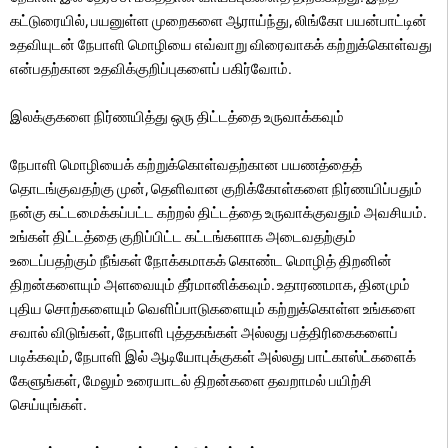
கட்டுரையில், பயனுள்ள முறைகளை ஆராய்ந்து, லிங்கோ பயன்பாட்டின்
உதவியுடன் நேபாளி மொழியை எவ்வாறு விரைவாகக் கற்றுக்கொள்வது
என்பதற்கான உதவிக்குறிப்புகளைப் பகிர்வோம்.
இலக்குகளை நிர்ணயித்து ஒரு திட்டத்தை உருவாக்கவும்
நேபாளி மொழியைக் கற்றுக்கொள்வதற்கான பயணத்தைத்
தொடங்குவதற்கு முன், தெளிவான குறிக்கோள்களை நிர்ணயிப்பதும்
நன்கு கட்டமைக்கப்பட்ட கற்றல் திட்டத்தை உருவாக்குவதும் அவசியம்.
உங்கள் திட்டத்தை குறிப்பிட்ட கட்டங்களாக அடைவதற்கும்
உடைப்பதற்கும் நீங்கள் நோக்கமாகக் கொண்ட மொழித் திறனின்
திறன்களையும் அளவையும் தீர்மானிக்கவும். உதாரணமாக, தினமும்
புதிய சொற்களையும் வெளிப்பாடுகளையும் கற்றுக்கொள்ள உங்களை
சவால் விடுங்கள், நேபாளி புத்தகங்கள் அல்லது பத்திரிகைகளைப்
படிக்கவும், நேபாளி இல் ஆடியோபுக்குகள் அல்லது பாட்காஸ்ட்களைக்
கேளுங்கள், மேலும் உரையாடல் திறன்களை தவறாமல் பயிற்சி
செய்யுங்கள்.