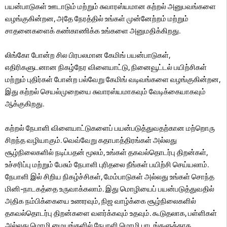
பயன்பாடுகள் ஊடாடும் மற்றும் சுவாரஸ்யமான கற்றல் அனுபவங்களை
வழங்குகின்றன, அதே நேரத்தில் உங்கள் முன்னேற்றம் மற்றும்
சாதனைகளைக் கண்காணிக்க உங்களை அனுமதிக்கிறது.
லிங்கோ போன்ற சில பிரபலமான கேமிங் பயன்பாடுகள்,
எதிரிகளுடனான நிகழ்நேர விளையாட்டு, நினைவூட்டல் பயிற்சிகள்
மற்றும் புதிர்கள் போன்ற பல்வேறு கேமிங் வடிவங்களை வழங்குகின்றன,
இது கற்றல் செயல்முறையை சுவாரஸ்யமாகவும் வேடிக்கையாகவும்
ஆக்குகிறது.
கற்றல் நேபாளி விளையாட்டுகளைப் பயன்படுத்துவதற்கான மற்றொரு
சிறந்த வழியாகும். வெவ்வேறு கதாபாத்திரங்கள் அல்லது
சூழ்நிலைகளில் நடிப்பதன் மூலம், உங்கள் தகவல்தொடர்பு திறன்கள்,
உச்சரிப்பு மற்றும் பேசும் நேபாளி புரிதலை நீங்கள் பயிற்சி செய்யலாம்.
நேபாளி இல் சிறிய நிகழ்ச்சிகள், மேம்பாடுகள் அல்லது உங்கள் சொந்த
மினி-நாடகத்தை உருவாக்கலாம். இது மொழியைப் பயன்படுத்துவதில்
அதிக நம்பிக்கையை உணரவும், நிஜ வாழ்க்கை சூழ்நிலைகளில்
தகவல்தொடர்பு திறன்களை வளர்க்கவும் உதவும். கூடுதலாக, பள்ளிகள்
அல்லது மொழி மையங்களில் நேபாளி மொழி பாடங்களுக்காக