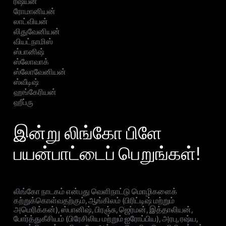
ரஷ்யன்
ரோமானியன்
லாட்வியன்
லிதுவேனியன்
வியட்நாமிஸ்
ஸ்பானிஷ்
ஸ்லோவாக்
ஸ்லோவேனியன்
ஸ்வீடிஷ்
ஹங்கேரியன்
ஹீப்ரு
இன்று லிங்கோ பிளே
பயன்பாட்டைப் பெறுங்கள்!
லிங்கோ நாடகம் என்பது வெளிநாட்டு மொழிகளைக்
கற்றுக்கொள்வதற்கும், ஆங்கிலம் (பிரிட்டிஷ் மற்றும்
அமெரிக்கன்), ஸ்பானிஷ், பிரஞ்சு, ஜெர்மன், இத்தாலியன்,
போர்த்துகீசியம் (பிரேசிலிய மற்றும் ஐரோப்பிய), அரபு, ரஷ்ய,