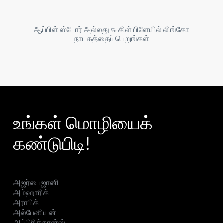
ஆப்பிள் ஸ்டோர் அல்லது கூகிள் பிளேயில் லிங்கோ
நாடகத்தைப் பெறுங்கள்
உங்கள் மொழியைக்
கண்டுபிடி!
அஜர்பைஜானி
அம்ஹாரிக்
அராபிக்
அல்பேனியன்
ஆப்பிரிக்கான்ஸ்