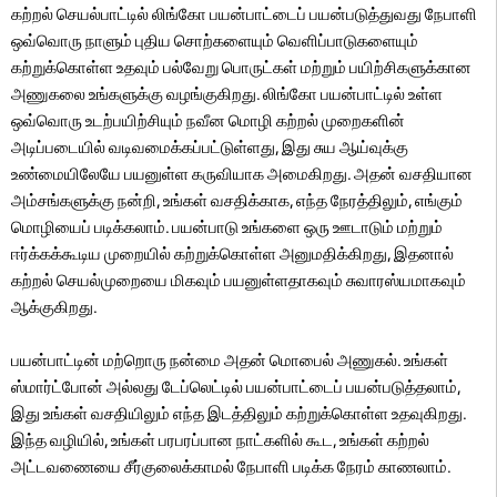
கற்றல் செயல்பாட்டில் லிங்கோ பயன்பாட்டைப் பயன்படுத்துவது நேபாளி
ஒவ்வொரு நாளும் புதிய சொற்களையும் வெளிப்பாடுகளையும்
கற்றுக்கொள்ள உதவும் பல்வேறு பொருட்கள் மற்றும் பயிற்சிகளுக்கான
அணுகலை உங்களுக்கு வழங்குகிறது. லிங்கோ பயன்பாட்டில் உள்ள
ஒவ்வொரு உடற்பயிற்சியும் நவீன மொழி கற்றல் முறைகளின்
அடிப்படையில் வடிவமைக்கப்பட்டுள்ளது, இது சுய ஆய்வுக்கு
உண்மையிலேயே பயனுள்ள கருவியாக அமைகிறது. அதன் வசதியான
அம்சங்களுக்கு நன்றி, உங்கள் வசதிக்காக, எந்த நேரத்திலும், எங்கும்
மொழியைப் படிக்கலாம். பயன்பாடு உங்களை ஒரு ஊடாடும் மற்றும்
ஈர்க்கக்கூடிய முறையில் கற்றுக்கொள்ள அனுமதிக்கிறது, இதனால்
கற்றல் செயல்முறையை மிகவும் பயனுள்ளதாகவும் சுவாரஸ்யமாகவும்
ஆக்குகிறது.
பயன்பாட்டின் மற்றொரு நன்மை அதன் மொபைல் அணுகல். உங்கள்
ஸ்மார்ட்போன் அல்லது டேப்லெட்டில் பயன்பாட்டைப் பயன்படுத்தலாம்,
இது உங்கள் வசதியிலும் எந்த இடத்திலும் கற்றுக்கொள்ள உதவுகிறது.
இந்த வழியில், உங்கள் பரபரப்பான நாட்களில் கூட, உங்கள் கற்றல்
அட்டவணையை சீர்குலைக்காமல் நேபாளி படிக்க நேரம் காணலாம்.