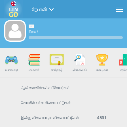
நேபாளி
நிலை
/
விளையாடு
பாடங்கள்
சான்றிதழ்
புள்ளிவிவரம்
போட்டிகள்
மதிப்ப
ஆன்லைனில் உள்ள பிளேயர்கள்
செயலில் உள்ள விளையாட்டுகள்
இன்று விளையாடிய விளையாட்டுகள்
4591