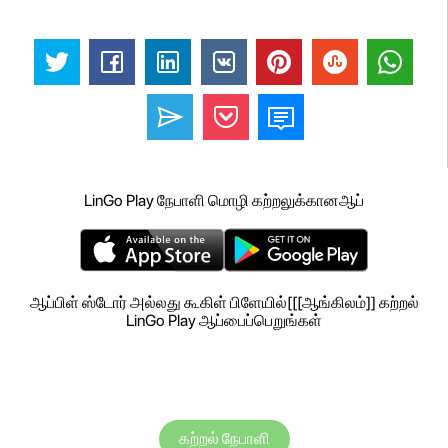
LinGo Play நேபாளி மொழி கற்றலுக்கானஆப்
ஆப்பிள் ஸ்டோர் அல்லது கூகிள் பிளேயில்[[[ஆங்கிலம்]] கற்றல்
LinGo Play ஆப்பைப்பெறுங்கள்
கற்றல் நேபாளி