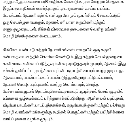
மற்றும் ஆதாரங்களை பரிசோதிக்க வேண்டும். முன்னேற்றம் மெதுவாக
இருப்பதாக நீங்கள் உணர்ந்தாலும், தவறுகளைச் செய்ய பயப்பட
வேண்டாம். நேபாளி கற்றல் என்பது நேரமும் முயற்சியும் தேவைப்படும்
ஒரு செயல்முறையாகும், ஆனால் சரியான கருவிகள் மற்றும்
அணுகுமுறையுடன், நீங்கள் விரைவாக தடைகளை வென்று உங்கள்
மொழி இலக்குகளை அடையலாம்.
லிங்கோ பயன்பாடு கற்றல் நேபாளி உங்கள் பாதையில் ஒரு கருவி
என்பதை கவனத்தில் கொள்ள வேண்டும். இது கற்றல் செயல்முறையை
கணிசமாக எளிமைப்படுத்தவும் விரைவுபடுத்தவும் முடியும், ஆனால் இது
உங்கள் தனிப்பட்ட முயற்சியையும் விடாமுயற்சியையும் மாற்ற முடியாது.
ஆகையால், பயன்பாட்டைப் பயன்படுத்துவதோடு மட்டுமல்லாமல்,
நேபாளி மொழி படிப்புகளில் கலந்து கொள்ளவும், சொந்த
பேச்சாளர்களுடன் தொடர்புகொள்வதாகவும், முடிந்தால் பேசும் சூழலில்
உங்களை மூழ்கடிக்கவும் பரிந்துரைக்கப்படுகிறது. ஆன்லைன் படிப்புகள்,
வீடியோ பாடங்கள், பாடப்புத்தகங்கள், ஆடியோபுக்குகள் மற்றும் பல்வேறு
மொழி வளங்கள் உங்களுக்கு கூடுதல் பொருட்கள் மற்றும் பயிற்சிக்கான
வாய்ப்புகளை வழங்க முடியும்.