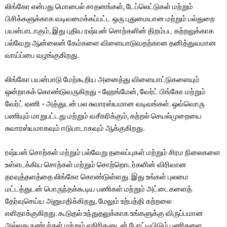
லிங்கோ என்பது மொபைல் சாதனங்கள், டேப்லெட்டுகள் மற்றும்
பிசிக்களுக்காக வடிவமைக்கப்பட்ட ஒரு புதுமையான மற்றும் பல்துறை
பயன்பாடாகும், இது புதிய ரஷ்யன் சொற்களின் திறம்பட கற்றலுக்காக
பல்வேறு ஆன்லைன் கேம்களை விளையாடுவதற்கான தனித்துவமான
வாய்ப்பை வழங்குகிறது.
லிங்கோ பயன்பாடு மேற்கூறிய அனைத்து விளையாட்டுகளையும்
ஒன்றாகக் கொண்டுவருகிறது - ஹேங்மேன், வேர்ட் பிங்கோ மற்றும்
வேர்ட் ஏணி - அத்துடன் பல சுவாரஸ்யமான வடிவங்கள். ஒவ்வொரு
பணியும் மாறுபட்டது மற்றும் வசீகரிக்கும், கற்றல் செயல்முறையை
சுவாரஸ்யமாகவும் ஈடுபாடாகவும் ஆக்குகிறது.
ரஷ்யன் சொற்கள் மற்றும் பல்வேறு தலைப்புகள் மற்றும் சிரம நிலைகளை
உள்ளடக்கிய சொற்கள் மற்றும் சொற்றொடர்களின் விரிவான
தரவுத்தளத்தை லிங்கோ கொண்டுள்ளது. இது உங்கள் புலமை
மட்டத்துடன் பொருந்தக்கூடிய பணிகள் மற்றும் அட்டைகளைத்
தேர்வுசெய்ய அனுமதிக்கிறது, மேலும் உற்பத்தி கற்றலை
எளிதாக்குகிறது. கூடுதல் உந்துதலுக்காக உங்களுக்கு விருப்பமான
அல்லது நண்பர்கள் மற்றும் எதிரிகளுடன் போட்டியிடும் பணிகளை