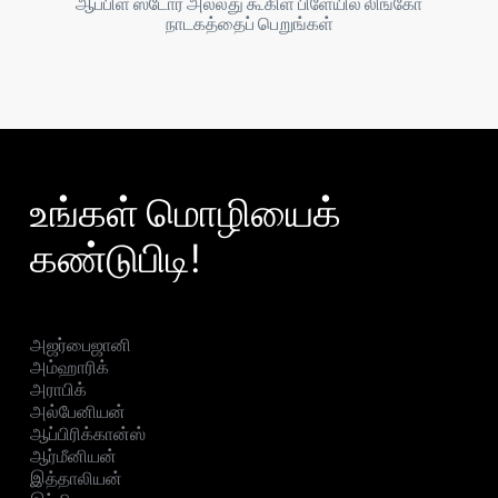
ஆப்பிள் ஸ்டோர் அல்லது கூகிள் பிளேயில் லிங்கோ
நாடகத்தைப் பெறுங்கள்
உங்கள் மொழியைக்
கண்டுபிடி!
அஜர்பைஜானி
அம்ஹாரிக்
அராபிக்
அல்பேனியன்
ஆப்பிரிக்கான்ஸ்
ஆர்மீனியன்
இத்தாலியன்