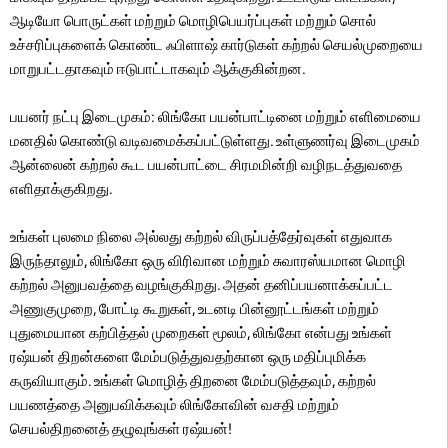
ஆடியோ பொருட்கள் மற்றும் மொழிபெயர்ப்புகள் மற்றும் சொல்
உச்சரிப்புகளைக் கொண்ட ஃபிளாஷ் கார்டுகள் கற்றல் செயல்முறையை
மாறுபட்டதாகவும் ஈடுபாட்டாகவும் ஆக்குகின்றன.
பயனர் நட்பு இடைமுகம்: லிங்கோ பயன்பாட்டினை மற்றும் எளிமையை
மனதில் கொண்டு வடிவமைக்கப்பட்டுள்ளது. உள்ளுணர்வு இடைமுகம்
ஆன்லைன் கற்றல் கூட பயன்பாட்டை சிரமமின்றி வழிநடத்துவதை
எளிதாக்குகிறது.
உங்கள் புலமை நிலை அல்லது கற்றல் விருப்பத்தேர்வுகள் எதுவாக
இருந்தாலும், லிங்கோ ஒரு விரிவான மற்றும் சுவாரஸ்யமான மொழி
கற்றல் அனுபவத்தை வழங்குகிறது. அதன் தனிப்பயனாக்கப்பட்ட
அணுகுமுறை, போட்டி கூறுகள், உடனடி பின்னூட்டங்கள் மற்றும்
புதுமையான கற்பித்தல் முறைகள் மூலம், லிங்கோ என்பது உங்கள்
ரஷ்யன் திறன்களை மேம்படுத்துவதற்கான ஒரு மதிப்புமிக்க
கருவியாகும். உங்கள் மொழித் திறனை மேம்படுத்தவும், கற்றல்
பயணத்தை அனுபவிக்கவும் லிங்கோவின் வசதி மற்றும்
செயல்திறனைத் தழுவுங்கள் ரஷ்யன்!