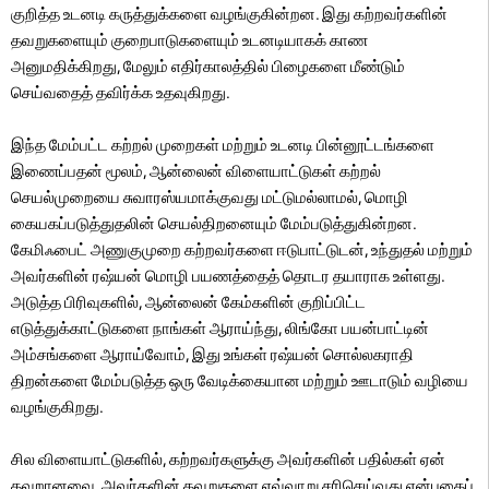
குறித்த உடனடி கருத்துக்களை வழங்குகின்றன. இது கற்றவர்களின்
தவறுகளையும் குறைபாடுகளையும் உடனடியாகக் காண
அனுமதிக்கிறது, மேலும் எதிர்காலத்தில் பிழைகளை மீண்டும்
செய்வதைத் தவிர்க்க உதவுகிறது.
இந்த மேம்பட்ட கற்றல் முறைகள் மற்றும் உடனடி பின்னூட்டங்களை
இணைப்பதன் மூலம், ஆன்லைன் விளையாட்டுகள் கற்றல்
செயல்முறையை சுவாரஸ்யமாக்குவது மட்டுமல்லாமல், மொழி
கையகப்படுத்துதலின் செயல்திறனையும் மேம்படுத்துகின்றன.
கேமிஃபைட் அணுகுமுறை கற்றவர்களை ஈடுபாட்டுடன், உந்துதல் மற்றும்
அவர்களின் ரஷ்யன் மொழி பயணத்தைத் தொடர தயாராக உள்ளது.
அடுத்த பிரிவுகளில், ஆன்லைன் கேம்களின் குறிப்பிட்ட
எடுத்துக்காட்டுகளை நாங்கள் ஆராய்ந்து, லிங்கோ பயன்பாட்டின்
அம்சங்களை ஆராய்வோம், இது உங்கள் ரஷ்யன் சொல்லகராதி
திறன்களை மேம்படுத்த ஒரு வேடிக்கையான மற்றும் ஊடாடும் வழியை
வழங்குகிறது.
சில விளையாட்டுகளில், கற்றவர்களுக்கு அவர்களின் பதில்கள் ஏன்
தவறானவை, அவர்களின் தவறுகளை எவ்வாறு சரிசெய்வது என்பதைப்