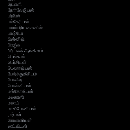
நேபாளி
நோர்வேஜியன்
பர்மிஸ்
பல்கேரியன்
பாரம்பரிய சைனிஸ்
பாஷ்டோ
பின்னிஷ்
பிரஞ்சு
பிரிட்டிஷ் ஆங்கிலம்
பெங்கால்
பெர்சியன்
பெலாரஷ்யன்
போர்த்துகீசியம்
போலிஷ்
போஸ்னியன்
மங்கோலியன்
மலகாஸி
மலாய்
மாசிடோனியன்
ரஷ்யன்
ரோமானியன்
லாட்வியன்