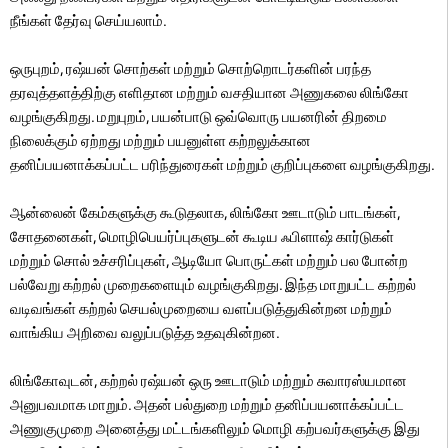
நீங்கள் தேர்வு செய்யலாம்.
ஒருபுறம், ரஷ்யன் சொற்கள் மற்றும் சொற்றொடர்களின் பரந்த
தரவுத்தளத்திற்கு எளிதான மற்றும் வசதியான அணுகலை லிங்கோ
வழங்குகிறது. மறுபுறம், பயன்பாடு ஒவ்வொரு பயனரின் திறமை
நிலைக்கும் ஏற்றது மற்றும் பயனுள்ள கற்றலுக்கான
தனிப்பயனாக்கப்பட்ட பரிந்துரைகள் மற்றும் குறிப்புகளை வழங்குகிறது.
ஆன்லைன் கேம்களுக்கு கூடுதலாக, லிங்கோ ஊடாடும் பாடங்கள்,
சோதனைகள், மொழிபெயர்ப்புகளுடன் கூடிய ஃபிளாஷ் கார்டுகள்
மற்றும் சொல் உச்சரிப்புகள், ஆடியோ பொருட்கள் மற்றும் பல போன்ற
பல்வேறு கற்றல் முறைகளையும் வழங்குகிறது. இந்த மாறுபட்ட கற்றல்
வடிவங்கள் கற்றல் செயல்முறையை வளப்படுத்துகின்றன மற்றும்
வாங்கிய அறிவை வலுப்படுத்த உதவுகின்றன.
லிங்கோவுடன், கற்றல் ரஷ்யன் ஒரு ஊடாடும் மற்றும் சுவாரஸ்யமான
அனுபவமாக மாறும். அதன் பல்துறை மற்றும் தனிப்பயனாக்கப்பட்ட
அணுகுமுறை அனைத்து மட்டங்களிலும் மொழி கற்பவர்களுக்கு இது