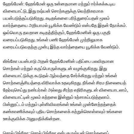
ஹேங்மேன்: ஹேங்மேன் ஒரு உன்னதமான மற்றும் ஈர்க்கக்கூடிய
விளையாட்டு, இது ரஷ்யன் சொற்களுக்கு வெற்றிகரமாக
பயன்படுத்தப்படுகிறது. கடிதங்களை பரிந்துரைப்பதன் மூலம்
வார்த்தையை அறியாமல் யூகிக்க வேண்டும் என்பதே இதன் நோக்கம்.
ஒவ்வொரு தவறான கடிதத்திற்கும், ஹேங்மேனின் ஒரு பகுதி
வரையப்படுகிறது. உங்கள் பணி ஹேங்மேன் முற்றிலுமாக
வரையப்படுவதற்கு முன்பு இந்த வார்த்தையை யூகிக்க வேண்டும்.
லிங்கோ பயன்பாடு அதன் ஹேங்மேனின் பதிப்பை பலவிதமான
சொற்கள் மற்றும் கருப்பொருள்களுடன் வழங்குகிறது. இது
விளையாட்டுக்கு கூடுதல் ஆர்வத்தை சேர்க்கிறது மற்றும் உங்கள்
சொற்களஞ்சியத்தை விரிவாக்க உதவுகிறது. நீங்கள் சிரம நிலையைத்
தேர்வுசெய்து நண்பர்கள் அல்லது சீரற்ற எதிரிகளுடன் விளையாடலாம்,
விளையாட்டின் மூலம் கற்றலை இன்னும் உற்சாகப்படுத்தலாம்.
பின்னூட்டம் மற்றும் புள்ளிவிவரங்கள் உங்கள் முன்னேற்றத்தைக்
கண்காணிக்கவும் புதிய சொற்களைக் கற்றுக்கொள்ளவும் உங்களை
ஊக்குவிக்க அனுமதிக்கின்றன.
சொல் பிங்கோ: சொல் பிங்கோ என்பது ரஷ்யன் சொற்களைப்