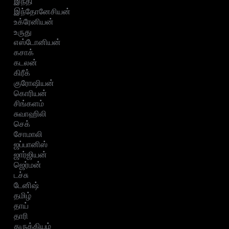
இந்தி
இந்தோனேசியன்
உக்ரேனியன்
உருது
எஸ்டோனியன்
கசாக்
கடலன்
கிரீக்
குரோஷியன்
கொரியன்
சிங்களம்
சுவாஹிலி
செக்
சோமாலி
ஜப்பானிஸ்
ஜார்ஜியன்
ஜெர்மன்
டச்சு
டேனிஷ்
தமிழ்
தாய்
தாரி
துருக்கியம்