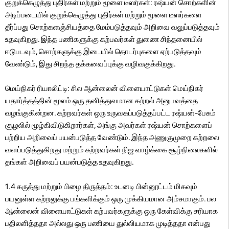
குறுக்கெழுத்து புதிர்கள் மற்றும் மூளை டீஸர்கள்: ரஷ்யன் சொற்களின்
அடிப்படையில் குறுக்கெழுத்து புதிர்கள் மற்றும் மூளை டீஸர்களை
தீர்ப்பது சொற்களஞ்சியத்தை மேம்படுத்தவும் அறிவை வலுப்படுத்தவும்
உதவுகிறது. இந்த பணிகளுக்கு கற்பவர்கள் துணை சிந்தனையில்
ஈடுபடவும், சொற்களுக்கு இடையில் தொடர்புகளை ஏற்படுத்தவும்
வேண்டும், இது சிறந்த தக்கவைப்புக்கு வழிவகுக்கிறது.
மெய்நிகர் ரியாலிட்டி: சில ஆன்லைன் விளையாட்டுகள் மெய்நிகர்
யதார்த்தத்தின் மூலம் ஒரு தனித்துவமான கற்றல் அனுபவத்தை
வழங்குகின்றன. கற்றவர்கள் ஒரு உருவகப்படுத்தப்பட்ட ரஷ்யன்-பேசும்
சூழலில் மூழ்கிவிடுகிறார்கள், அங்கு அவர்கள் ரஷ்யன் சொற்களைப்
பற்றிய அறிவைப் பயன்படுத்த வேண்டும். இந்த அணுகுமுறை கற்றலை
வளப்படுத்துகிறது மற்றும் கற்றவர்கள் நிஜ வாழ்க்கை சூழ்நிலைகளில்
தங்கள் அறிவைப் பயன்படுத்த உதவுகிறது.
1.4 கருத்து மற்றும் பிழை திருத்தம்: உடனடி பின்னூட்டம் மிகவும்
பயனுள்ள கற்றலுக்கு பங்களிக்கும் ஒரு முக்கியமான அம்சமாகும். பல
ஆன்லைன் விளையாட்டுகள் கற்பவர்களுக்கு ஒரு கேள்விக்கு சரியாக
பதிலளித்ததா அல்லது ஒரு பணியை துல்லியமாக முடித்ததா என்பது