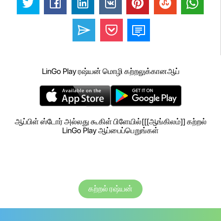
LinGo Play ரஷ்யன் மொழி கற்றலுக்கானஆப்
ஆப்பிள் ஸ்டோர் அல்லது கூகிள் பிளேயில்[[[ஆங்கிலம்]] கற்றல்
LinGo Play ஆப்பைப்பெறுங்கள்
கற்றல் ரஷ்யன்