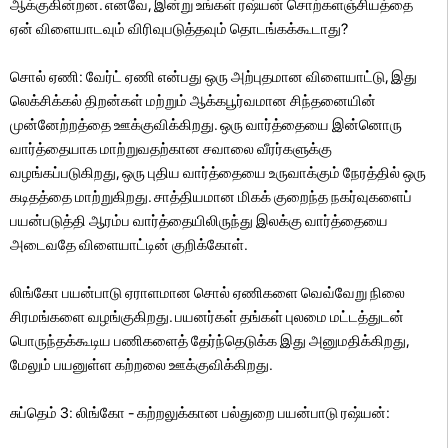
ஆக்குகின்றன. எனவே, இன்று உங்கள் ரஷ்யன் சொற்களஞ்சியத்தை
ஏன் விளையாடவும் விரிவுபடுத்தவும் தொடங்கக்கூடாது?
சொல் ஏணி: வேர்ட் ஏணி என்பது ஒரு அற்புதமான விளையாட்டு, இது
லெக்சிக்கல் திறன்கள் மற்றும் ஆக்கபூர்வமான சிந்தனையின்
முன்னேற்றத்தை ஊக்குவிக்கிறது. ஒரு வார்த்தையை இன்னொரு
வார்த்தையாக மாற்றுவதற்கான சவாலை வீரர்களுக்கு
வழங்கப்படுகிறது, ஒரு புதிய வார்த்தையை உருவாக்கும் நேரத்தில் ஒரு
கடிதத்தை மாற்றுகிறது. சாத்தியமான மிகக் குறைந்த நகர்வுகளைப்
பயன்படுத்தி ஆரம்ப வார்த்தையிலிருந்து இலக்கு வார்த்தையை
அடைவதே விளையாட்டின் குறிக்கோள்.
லிங்கோ பயன்பாடு ஏராளமான சொல் ஏணிகளை வெவ்வேறு நிலை
சிரமங்களை வழங்குகிறது. பயனர்கள் தங்கள் புலமை மட்டத்துடன்
பொருந்தக்கூடிய பணிகளைத் தேர்ந்தெடுக்க இது அனுமதிக்கிறது,
மேலும் பயனுள்ள கற்றலை ஊக்குவிக்கிறது.
சுப்தெம் 3: லிங்கோ - கற்றலுக்கான பல்துறை பயன்பாடு ரஷ்யன்: