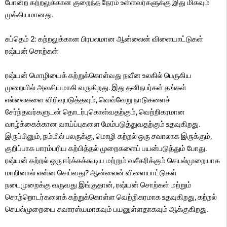
போன்ற கற்றலுக்கான குறைந்த நேரம் உள்ளவர்களுக்கு இது மிகவும்
முக்கியமானது.
சுப்தெம் 2: கற்றலுக்கான பிரபலமான ஆன்லைன் விளையாட்டுகள்
ரஷ்யன் சொற்கள்
ரஷ்யன் மொழியைக் கற்றுக்கொள்வது நவீன உலகில் பெருகிய
முறையில் அவசியமாகி வருகிறது. இது தனிநபர்கள் தங்கள்
எல்லைகளை விரிவுபடுத்தவும், வெவ்வேறு நாடுகளைச்
சேர்ந்தவர்களுடன் தொடர்புகொள்வதற்கும், வெற்றிகரமான
வாழ்க்கைக்கான வாய்ப்புகளை மேம்படுத்துவதற்கும் உதவுகிறது.
இருப்பினும், நம்மில் பலருக்கு, மொழி கற்றல் ஒரு சவாலாக இருக்கும்,
குறிப்பாக பாரம்பரிய கற்பித்தல் முறைகளைப் பயன்படுத்தும் போது.
ரஷ்யன் கற்றல் ஒரு ஈர்க்கக்கூடிய மற்றும் வசீகரிக்கும் செயல்முறையாக
மாறினால் என்ன செய்வது? ஆன்லைன் விளையாட்டுகள்
நடைமுறைக்கு வருவது இங்குதான், ரஷ்யன் சொற்கள் மற்றும்
சொற்றொடர்களைக் கற்றுக்கொள்ள வெற்றிகரமாக உதவுகிறது, கற்றல்
செயல்முறையை சுவாரஸ்யமாகவும் பயனுள்ளதாகவும் ஆக்குகிறது.