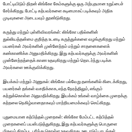
போட்டியிடும் திறன் லிங்கோ கேம்களுக்கு ஒரு அற்புதமான உறுப்பைச்
சேர்க்கிறது. போட்டி கற்பவர்களை கடினமாகப் படிக்கவும் அதிக
முடிவுகளை அடையவும் தூண்டுகிறது.
கருத்து மற்றும் புள்ளிவிவரங்கள்: லிங்கோ பதில்களின்
துல்லியத்தன்மை குறித்த உடனடி கருத்துக்களை வழங்குகிறது மற்றும்
பயனர்கள் அவர்களின் முன்னேற்றம் மற்றும் சாதனைகளைக்
கண்காணிக்க அனுமதிக்கிறது. இது கற்பவர்களுக்கு அவர்களின்
முன்னேற்றத்தைக் காண உதவுகிறது மற்றும் தொடர்ந்து படிக்க
அவர்களை ஊக்குவிக்கிறது.
இயக்கம் மற்றும் அணுகல்: லிங்கோ பல்வேறு தளங்களில் கிடைக்கிறது,
பயனர்கள் தங்கள் வசதிக்காக, எந்த நேரத்திலும், எங்கும்
கற்றுக்கொள்ள அனுமதிக்கிறது. இயக்கம் உங்கள் வாழ்க்கை முறைக்கு
கற்றலை நெகிழ்வானதாகவும் மாற்றியமைக்கவும் செய்கிறது.
புதுமையான கற்பித்தல் முறைகள்: லிங்கோ மேம்பட்ட கற்பித்தல்
முறைகளைப் பயன்படுத்துகிறது, இது கற்பவர்களுக்கு பொருளை
மிகவும் திறம்பட புரிந்து கொள்ள உதவுகிறது. ஊடாடும் பாடங்கள்,