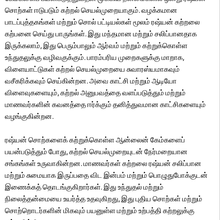
சொற்கள் ஈடுபடும் கற்றல் செயல்முறையாகும். வழக்கமான
பாடப்புத்தகங்கள் மற்றும் சொல் பட்டியல்கள் மூலம் ரஷ்யன் கற்றலை
கற்பனை செய்து பாருங்கள். இது மந்தமான மற்றும் சலிப்பானதாக
இருக்கலாம், இது பெரும்பாலும் ஆர்வம் மற்றும் கற்றுக்கொள்ள
உந்துதலுக்கு வழிவகுக்கும். பாரம்பரிய முறைகளுக்கு மாறாக,
விளையாட்டுகள் கற்றல் செயல்முறையை சுவாரஸ்யமாகவும்
வசீகரிக்கவும் செய்கின்றன. அவை காட்சி மற்றும் ஆடியோ
விளைவுகளையும், கற்றல் அனுபவத்தை வளப்படுத்தும் மற்றும்
மாணவர்களின் கவனத்தை ஈர்க்கும் தனித்துவமான காட்சிகளையும்
வழங்குகின்றன.
ரஷ்யன் சொற்களைக் கற்றுக்கொள்ள ஆன்லைன் கேம்களைப்
பயன்படுத்தும் போது, ​​கற்றல் செயல்முறையுடன் நேர்மறையான
சங்கங்கள் உருவாகின்றன. மாணவர்கள் கற்றலை ரஷ்யன் சலிப்பான
மற்றும் சுமையாக இருப்பதை விட இன்பம் மற்றும் பொழுதுபோக்குடன்
இணைக்கத் தொடங்குகிறார்கள். இது உந்துதல் மற்றும்
நிலைத்தன்மையை உயர்த்த உதவுகிறது, இது புதிய சொற்கள் மற்றும்
சொற்றொடர்களின் மிகவும் பயனுள்ள மற்றும் உற்பத்தி கற்றலுக்கு