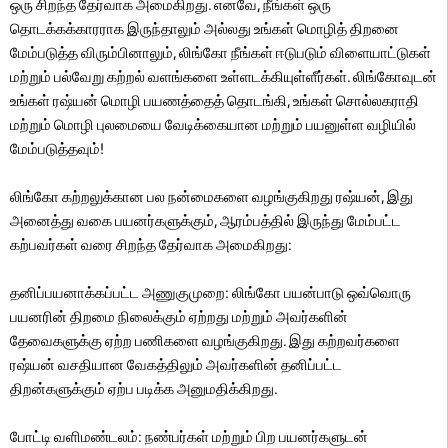
ஒரு சிறந்த தேர்வாக அமைகிறது. எனவே, நீங்கள் ஒரு
தொடக்கக்காரராக இருந்தாலும் அல்லது உங்கள் மொழித் திறனை
மேம்படுத்த விரும்பினாலும், லிங்கோ நீங்கள் ஈடுபடும் விளையாட்டுகள்
மற்றும் பல்வேறு கற்றல் வளங்களை உள்ளடக்கியுள்ளீர்கள். லிங்கோவுடன்
உங்கள் ரஷ்யன் மொழி பயணத்தைத் தொடங்கி, உங்கள் சொல்லகராதி
மற்றும் மொழி புலமையை வேடிக்கையான மற்றும் பயனுள்ள வழியில்
மேம்படுத்தவும்!
லிங்கோ கற்றலுக்கான பல நன்மைகளை வழங்குகிறது ரஷ்யன், இது
அனைத்து வகை பயனர்களுக்கும், ஆரம்பத்தில் இருந்து மேம்பட்ட
கற்பவர்கள் வரை சிறந்த தேர்வாக அமைகிறது:
தனிப்பயனாக்கப்பட்ட அணுகுமுறை: லிங்கோ பயன்பாடு ஒவ்வொரு
பயனரின் திறமை நிலைக்கும் ஏற்றது மற்றும் அவர்களின்
தேவைகளுக்கு ஏற்ற பணிகளை வழங்குகிறது. இது கற்றவர்களை
ரஷ்யன் வசதியான வேகத்திலும் அவர்களின் தனிப்பட்ட
திறன்களுக்கும் ஏற்ப படிக்க அனுமதிக்கிறது.
போட்டி வளிமண்டலம்: நண்பர்கள் மற்றும் பிற பயனர்களுடன்