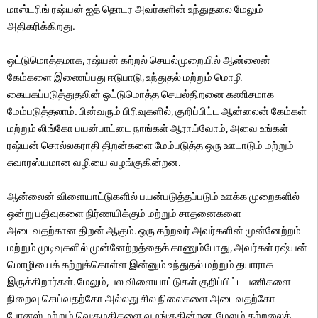
மாஸ்டரிங் ரஷ்யன் ஐத் தொடர அவர்களின் உந்துதலை மேலும்
அதிகரிக்கிறது.
ஒட்டுமொத்தமாக, ரஷ்யன் கற்றல் செயல்முறையில் ஆன்லைன்
கேம்களை இணைப்பது ஈடுபாடு, உந்துதல் மற்றும் மொழி
கையகப்படுத்துதலின் ஒட்டுமொத்த செயல்திறனை கணிசமாக
மேம்படுத்தலாம். பின்வரும் பிரிவுகளில், குறிப்பிட்ட ஆன்லைன் கேம்கள்
மற்றும் லிங்கோ பயன்பாட்டை நாங்கள் ஆராய்வோம், அவை உங்கள்
ரஷ்யன் சொல்லகராதி திறன்களை மேம்படுத்த ஒரு ஊடாடும் மற்றும்
சுவாரஸ்யமான வழியை வழங்குகின்றன.
ஆன்லைன் விளையாட்டுகளில் பயன்படுத்தப்படும் ஊக்க முறைகளில்
ஒன்று பதிவுகளை நிர்ணயிக்கும் மற்றும் சாதனைகளை
அடைவதற்கான திறன் ஆகும். ஒரு கற்றவர் அவர்களின் முன்னேற்றம்
மற்றும் முடிவுகளில் முன்னேற்றத்தைக் காணும்போது, ​​அவர்கள் ரஷ்யன்
மொழியைக் கற்றுக்கொள்ள இன்னும் உந்துதல் மற்றும் தயாராக
இருக்கிறார்கள். மேலும், பல விளையாட்டுகள் குறிப்பிட்ட பணிகளை
நிறைவு செய்வதற்கோ அல்லது சில நிலைகளை அடைவதற்கோ
போனஸ் மற்றும் வெகுமதிகளை வழங்குகின்றன, மேலும் கற்றலைத்