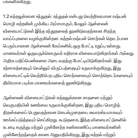
பங்களிக்கிறது.
1.2 கற்றலுக்கான உந்துதல்: உந்துதல் என்பது வெற்றிகரமான ரஷ்யன்
மொழி கற்றலின் முக்கிய அம்சமாகும், மேலும் ஆன்லைன்
விளையாட்டுகள் இந்த உந்துதலைத் தூண்டுவதற்கான சிறந்த
வாய்ப்புகளை வழங்குகின்றன. கற்றல் ரஷ்யன் சொற்கள் தொடர்பான
பெரும்பாலான ஆன்லைன் கேம்களில், ஒரு போட்டி உறுப்பு உள்ளது.
மாணவர்கள் ஒருவருக்கொருவர் எதிராக விளையாடுகிறார்கள் அல்லது
அதிக மதிப்பெண்களை அடைவதற்கு போட்டியிடுகிறார்கள். இது
உற்சாகத்தையும் வெல்லும் விருப்பத்தையும் உருவாக்குகிறது, இது
விளையாட்டில் வெற்றிபெற புதிய சொற்களையும் சொற்றொடர்களையும்
தீவிரமாக படிக்க மாணவர்களைத் தூண்டுகிறது.
ஆன்லைன் விளையாட்டுகள் கற்றலுக்கான சாதனை மற்றும்
வெகுமதியின் உணர்வை உருவாக்குகின்றன, இது புதிய மொழித்
திறன்களைப் பெறுவதற்கான செயல்முறையை சுவாரஸ்யமாகவும்
ஊக்கப்படுத்தவும் செய்கிறது. கூடுதலாக, இந்த விளையாட்டுகளில்
உடனடி கருத்து மற்றும் முன்னேற்ற கண்காணிப்பு மாணவர்களின்
முன்னேற்றத்தைக் காண அனுமதிக்கிறது, இது கற்றல் மற்றும்