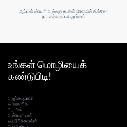
ஆப்பிள் ஸ்டோர் அல்லது கூகிள் பிளேயில் லிங்கோ
நாடகத்தைப் பெறுங்கள்
உங்கள் மொழியைக்
கண்டுபிடி!
அஜர்பைஜானி
அம்ஹாரிக்
அராபிக்
அல்பேனியன்
ஆப்பிரிக்கான்ஸ்
ஆர்மீனியன்