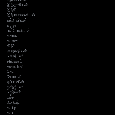
இத்தாலியன்
இந்தி
இந்தோனேசியன்
உக்ரேனியன்
உருது
எஸ்டோனியன்
கசாக்
கடலன்
கிரீக்
குரோஷியன்
கொரியன்
சிங்களம்
சுவாஹிலி
செக்
சோமாலி
ஜப்பானிஸ்
ஜார்ஜியன்
ஜெர்மன்
டச்சு
டேனிஷ்
தமிழ்
தாய்