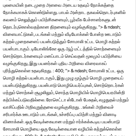
புலமையின் நடைமுறை அளவை அடைய உதவும் நோக்கத்தை
நோக்கமாகக் கொண்டுள்ளது. பாபல் அன்றாட தகவல்தொடர்புகளில்
கவனம் செலுத்தும் பயிற்சிகளையும், பூர்வீக பேச்சாளர்களுடன்
தொடர்புகொள்வதற்கான திறனையும் வழங்குகிறது. "> & ndash;
விளையாட்டுகள், படங்கள் மற்றும் வீடியோக்கள் போன்ற ஊடாடும்
கற்றல் முறைகளைப் பயன்படுத்தும் சோமாலி உட்பட மொழி கற்றல்
பயன்பாடாகும். டியோலிங்கோ ஒரு ஆழ் மட்டத்தில் சொற்களையும்
சொற்றொடர்களையும் மனப்பாடம் செய்வதன் மூலமும் பயிற்சியை
வழங்குகிறது, இது பயனர்கள் புதிய அறிவை விரைவாகப்
புரிந்துகொள்ள உதவுகிறது. : 400; "> & ndash; சோமாலி உட்பட ஒரு
மொழி கற்றல் பயன்பாடாகும், இது முழு மூழ்கும் மொழி முறையைப்
பயன்படுத்துகிறது. பயன்பாடு மொழிபெயர்ப்புகள், சொற்றொடர்கள்
மற்றும் சொற்கள் சூழலிலும், சொந்த மொழியில் மொழிபெயரமின்றி
கற்பிக்கப்படுவதில்லை. ரோசெட்டா ஸ்டோன் பேசுதல், எழுதுதல் மற்றும்
வாசிப்பதில் அறிவுறுத்தலை வழங்குகிறது. . உங்கள் அறிவைச்
சரிபார்க்க ஊடாடும் பாடங்கள், உச்சரிப்பு பயிற்சி மற்றும் வினாடி
வினாக்கள். ஒரு வேடிக்கையான மற்றும் ஈர்க்கக்கூடிய பயன்பாடு
சோமாலி மொழியை ஒரு வேடிக்கையான வழியில் கற்றுக்கொள்ள