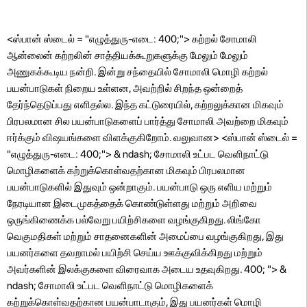
<ஸ்பான் ஸ்டைல் ​​= "எழுத்துரு-எடை: 400;"> கற்றல் சோமாலி
ஆன்லைன் கற்றலின் சாத்தியக்கூறுகளுக்கு மேலும் மேலும்
அணுகக்கூடிய நன்றி. இன்று சந்தையில் சோமாலி மொழி கற்றல்
பயன்பாடுகள் நிறைய உள்ளன, அவற்றில் சிறந்த ஒன்றைத்
தேர்ந்தெடுப்பது எளிதல்ல. இந்த கட்டுரையில், கற்றலுக்கான மிகவும்
பிரபலமான சில பயன்பாடுகளைப் பார்த்து சோமாலி அவற்றை மிகவும்
ஈர்க்கும் விஷயங்களை விளக்குகிறோம். வலுவான> <ஸ்பான் ஸ்டைல் ​​=
"எழுத்துரு-எடை: 400;"> & ndash; சோமாலி உட்பட வெளிநாட்டு
மொழிகளைக் கற்றுக்கொள்வதற்கான மிகவும் பிரபலமான
பயன்பாடுகளில் இதுவும் ஒன்றாகும். பயன்பாடு ஒரு எளிய மற்றும்
நேரடியான இடைமுகத்தைக் கொண்டுள்ளது மற்றும் அறிவை
ஒருங்கிணைக்க பல்வேறு பயிற்சிகளை வழங்குகிறது. லிங்கோ
வெகுமதிகள் மற்றும் சாதனைகளின் அமைப்பை வழங்குகிறது, இது
பயனர்களை தவறாமல் பயிற்சி செய்ய ஊக்குவிக்கிறது மற்றும்
அவர்களின் இலக்குகளை விரைவாக அடைய உதவுகிறது. 400; "> &
ndash; சோமாலி உட்பட வெளிநாட்டு மொழிகளைக்
கற்றுக்கொள்வதற்கான பயன்பாடாகும், இது பயனர்கள் மொழி