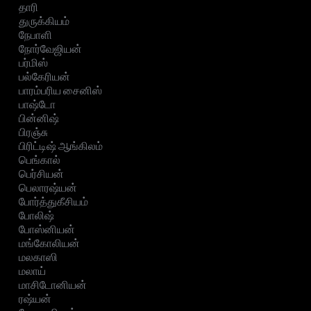
தாரி
துருக்கியம்
நேபாளி
நோர்வேஜியன்
பர்மிஸ்
பல்கேரியன்
பாரம்பரிய சைனிஸ்
பாஷ்டோ
பின்னிஷ்
பிரஞ்சு
பிரிட்டிஷ் ஆங்கிலம்
பெங்கால்
பெர்சியன்
பெலாரஷ்யன்
போர்த்துகீசியம்
போலிஷ்
போஸ்னியன்
மங்கோலியன்
மலகாஸி
மலாய்
மாசிடோனியன்
ரஷ்யன்