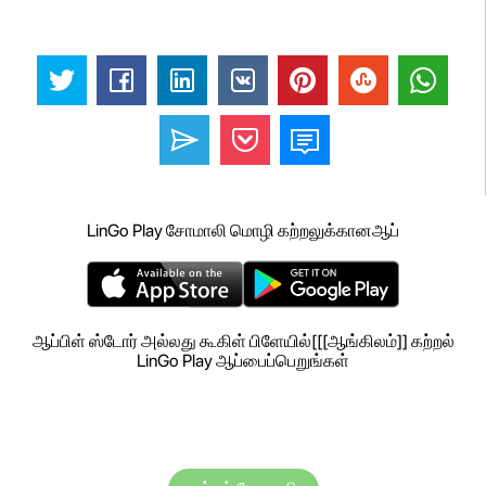
LinGo Play சோமாலி மொழி கற்றலுக்கானஆப்
ஆப்பிள் ஸ்டோர் அல்லது கூகிள் பிளேயில்[[[ஆங்கிலம்]] கற்றல்
LinGo Play ஆப்பைப்பெறுங்கள்