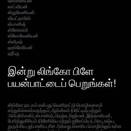
ரோமானியன்
லாட்வியன்
லிதுவேனியன்
வியட்நாமிஸ்
ஸ்பானிஷ்
ஸ்லோவாக்
ஸ்லோவேனியன்
ஸ்வீடிஷ்
ஹங்கேரியன்
ஹீப்ரு
இன்று லிங்கோ பிளே
பயன்பாட்டைப் பெறுங்கள்!
லிங்கோ நாடகம் என்பது வெளிநாட்டு மொழிகளைக்
கற்றுக்கொள்வதற்கும், ஆங்கிலம் (பிரிட்டிஷ் மற்றும்
அமெரிக்கன்), ஸ்பானிஷ், பிரஞ்சு, ஜெர்மன், இத்தாலியன்,
போர்த்துகீசியம் (பிரேசிலிய மற்றும் ஐரோப்பிய), அரபு, ரஷ்ய,
துருக்கிய, ஜப்பானிய, சீன அல்லது கொரிய மொழியிலும் உள்ள