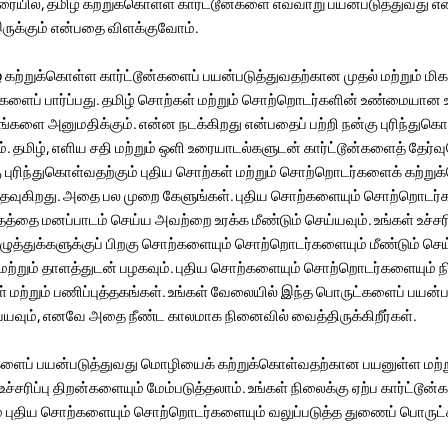
டுரையில், தமிழ் கற்றுக்கொள்ள கார்ட்டூன்களை எவ்வாறு பயன்படுத்துவது எ
இருக்கும் என்பதை விளக்குவோம்.
்
கற்றுக்கொள்ள கார்ட்டூன்களைப் பயன்படுத்துவதற்கான முதல் மற்றும் ம
ன்களைப் பார்ப்பது. தமிழ் சொற்கள் மற்றும் சொற்றொடர்களின் உண்மையான உ
உங்களை அனுமதிக்கும். என்ன நடக்கிறது என்பதைப் பற்றி நன்கு புரிந்துகொள
 தமிழ், எளிய சதி மற்றும் ஒளி உரையாடல்களுடன் கார்ட்டூன்களைத் தேர்வு
புரிந்துகொள்வதற்கும் புதிய சொற்கள் மற்றும் சொற்றொடர்களைக் கற்று
உதவுகிறது. அதை பல முறை கேளுங்கள். புதிய சொற்களையும் சொற்றொடர்க
்த்தத்தை மனப்பாடம் செய்ய அவற்றை உரக்க மீண்டும் செய்யவும். உங்கள் உச்ச
ன் எழுத்துக்களுக்குப் பிறகு சொற்களையும் சொற்றொடர்களையும் மீண்டும் செய
 மற்றும் தாளத்துடன் பழகவும். புதிய சொற்களையும் சொற்றொடர்களையும் 
 மற்றும் பணிப்புத்தகங்கள். உங்கள் வேலையில் இந்த பொருட்களைப் பயன்படு
்யவும், எனவே அதை நீண்ட காலமாக நினைவில் வைத்திருக்கிறீர்கள்.
ன்களைப் பயன்படுத்துவது மொழியைக் கற்றுக்கொள்வதற்கான பயனுள்ள மற்
உச்சரிப்பு திறன்களையும் மேம்படுத்தலாம். உங்கள் நிலைக்கு ஏற்ப கார்ட்டூன
்றும் புதிய சொற்களையும் சொற்றொடர்களையும் வலுப்படுத்த துணைப் பொருட