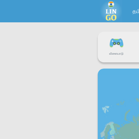
தம
விளையாடு