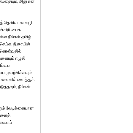
ன்பதையும், அது ஏன்
ிகத் தெளிவான வழி
ச்சரிப்பைக்
்ள நீங்கள் தமிழ்
செய்க. திரையில்
க்கொள்வதில்
ளையும் எழுதி
ரிப்பை
்ய முயற்சிக்கவும்
நினைவில் வைத்துக்
த்தவும், நீங்கள்
றும் வேடிக்கையான
்களைத்
்களைப்