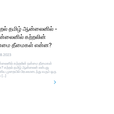
்றல் தமிழ் ஆன்லைனில் -
்லைனில் கற்றலின்
்மை தீமைகள் என்ன?
08.2023
லைனில் கற்றலின் நன்மை தீமைகள்
? கற்றல் தமிழ் ஆன்லைன் என்பது
கிய முறையில் பிரபலமடைந்து வரும் ஒரு
ப […]