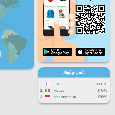
வெள்ளிக்கிழமை
சனிக்கிழமை
ஞாயிற்றுக்கிழமை
தினசரி முன்னேற்றம்
மாத முன்னேற்றம்
சான்றிதழ்
ஒட்டுமொத்த முன்னேற்றம்
சிறந்த நாள்
1.
J. K
65870
2.
Matteo
17640
3.
Маг Ангелика
17550