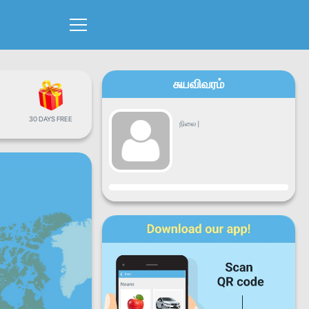
சுயவிவரம்
30 DAYS FREE
நிலை
|
முன்னேற்றம்
திங்கட்கிழமை
செவ்வாய்க்கிழமை
புதன்கிழமை
வியாழக்கிழமை