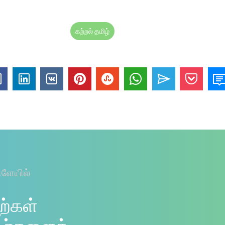
கற்றல் தமிழ்
ிளேயில்
ற்கள்