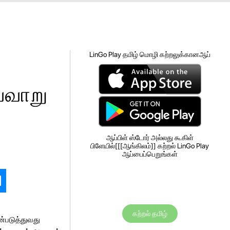
LinGo Play தமிழ் மொழி கற்றலுக்கானஆப்
்வாறு
ஆப்பிள் ஸ்டோர் அல்லது கூகிள்
பிளேயில்[[[ஆங்கிலம்]] கற்றல் LinGo Play
ஆப்பைப்பெறுங்கள்
கற்றல் தமிழ்
ன்படுத்துவது