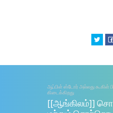
ஆப்பிள் ஸ்டோர் அல்லது கூகிள் ப
கிடைக்கிறது
[[ஆங்கிலம்]] சொ