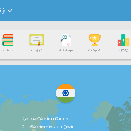
ிழ்
பாடங்கள்
சான்றிதழ்
புள்ளிவிவரம்
போட்டிகள்
மதிப்பீடு
ஆன்லைனில் உள்ள பிளேயர்கள்
செயலில் உள்ள விளையாட்டுகள்