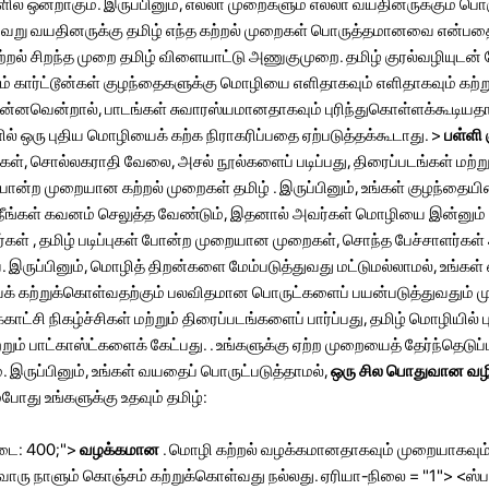
ில் ஒன்றாகும். இருப்பினும், எல்லா முறைகளும் எல்லா வயதினருக்கும்
வேறு வயதினருக்கு தமிழ் எந்த கற்றல் முறைகள் பொருத்தமானவை என்பதைப்
்றல் சிறந்த முறை தமிழ் விளையாட்டு அணுகுமுறை. தமிழ் குரல்வழியுடன் ம
ும் கார்ட்டூன்கள் குழந்தைகளுக்கு மொழியை எளிதாகவும் எளிதாகவும் கற
என்னவென்றால், பாடங்கள் சுவாரஸ்யமானதாகவும் புரிந்துகொள்ளக்கூடியதா
் ஒரு புதிய மொழியைக் கற்க நிராகரிப்பதை ஏற்படுத்தக்கூடாது. >
பள்ளி 
கங்கள், சொல்லகராதி வேலை, அசல் நூல்களைப் படிப்பது, திரைப்படங்கள் மற்
் போன்ற முறையான கற்றல் முறைகள் தமிழ் . இருப்பினும், உங்கள் குழந்தையி
 நீங்கள் கவனம் செலுத்த வேண்டும், இதனால் அவர்கள் மொழியை இன்னும் 
ர்கள் , தமிழ் படிப்புகள் போன்ற முறையான முறைகள், சொந்த பேச்சாளர்கள்
ுப்பினும், மொழித் திறன்களை மேம்படுத்துவது மட்டுமல்லாமல், உங்க
க் கற்றுக்கொள்வதற்கும் பலவிதமான பொருட்களைப் பயன்படுத்துவதும் மு
ாட்சி நிகழ்ச்சிகள் மற்றும் திரைப்படங்களைப் பார்ப்பது, தமிழ் மொழியில்
்றும் பாட்காஸ்ட்களைக் கேட்பது. . உங்களுக்கு ஏற்ற முறையைத் தேர்ந்தெடுப்
. இருப்பினும், உங்கள் வயதைப் பொருட்படுத்தாமல்,
ஒரு சில பொதுவான வழி
து உங்களுக்கு உதவும் தமிழ்:
-எடை: 400;">
வழக்கமான
. மொழி கற்றல் வழக்கமானதாகவும் முறையாகவும்
ொரு நாளும் கொஞ்சம் கற்றுக்கொள்வது நல்லது. ஏரியா-நிலை = "1"> <ஸ்பான