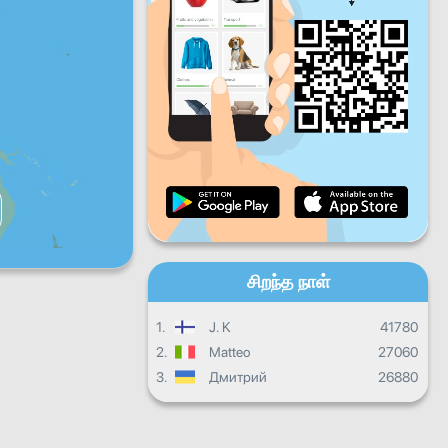
வெள்ளிக்கிழமை
சனிக்கிழமை
ஞாயிற்றுக்கிழமை
தினசரி முன்னேற்றம்
மாத முன்னேற்றம்
சான்றிதழ்
ஒட்டுமொத்த முன்னேற்றம்
சிறந்த நாள்
1.
J. K
41780
2.
Matteo
27060
3.
Дмитрий
26880