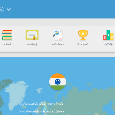
ிழ்
பாடங்கள்
சான்றிதழ்
புள்ளிவிவரம்
போட்டிகள்
மதிப்பீடு
ஆன்லைனில் உள்ள பிளேயர்கள்
செயலில் உள்ள விளையாட்டுகள்