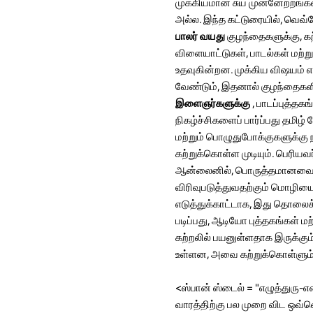
முக்கியமான சுய முன்னேற்றங்கள
அல்ல. இந்த கட்டுரையில், வெவ்
பாலர் வயது
குழந்தைகளுக்கு, கற
விளையாட்டுகள், பாடல்கள் மற்ற
உதவுகின்றன. முக்கிய விஷயம் 
வேண்டும், இதனால் குழந்தைகளில
இளைஞர்களுக்கு
, பாடப்புத்த
நிகழ்ச்சிகளைப் பார்ப்பது தமிழ
மற்றும் பொழுதுபோக்குகளுக்கு
கற்றுக்கொள்ள முடியும். பெரியவ
ஆன்லைனில், பொருத்தமானவை. இர
விரிவுபடுத்துவதற்கும் மொழியை
எடுத்துக்காட்டாக, இது தொலைக்க
படிப்பது, ஆடியோ புத்தகங்கள் மற
கற்றலில் பயனுள்ளதாக இருக்கும்
உள்ளன, அவை கற்றுக்கொள்ளும்போ
<ஸ்பான் ஸ்டைல் ​​= "எழுத்துரு
வாரத்திற்கு பல முறை விட ஒவ்வ