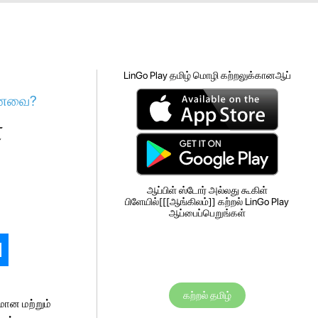
LinGo Play தமிழ் மொழி கற்றலுக்கானஆப்
மானவை?
்
ஆப்பிள் ஸ்டோர் அல்லது கூகிள்
பிளேயில்[[[ஆங்கிலம்]] கற்றல் LinGo Play
ஆப்பைப்பெறுங்கள்
கற்றல் தமிழ்
மான மற்றும்