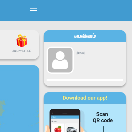
சுயவிவரம்
30 DAYS FREE
நிலை
|
முன்னேற்றம்
திங்கட்கிழமை
செவ்வாய்க்கிழமை
புதன்கிழமை
வியாழக்கிழமை