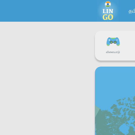
தம
விளையாடு