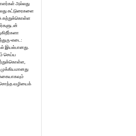
சாளர்கள் அல்லது
அல்லது கட்டுரைகளை
் கற்றுக்கொள்ள
பர்களுடன்
கிறீர்களா
த்துரு-எடை:
ில் இயல்பானது.
ம் செய்ய
ற்றுக்கொள்ள,
து முக்கியமானது
ிக்கையாகவும்
் சொந்த வழியைக்