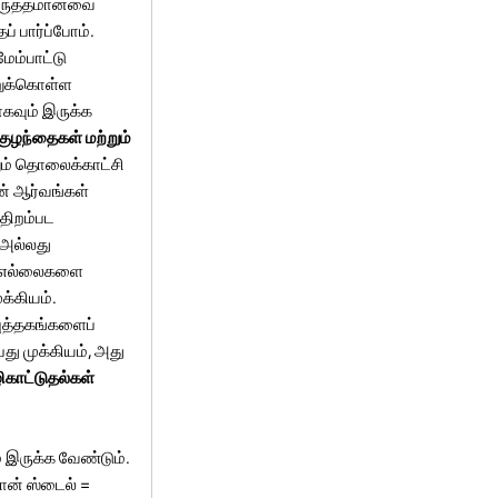
 பொருத்தமானவை
 பார்ப்போம்.
ேம்பாட்டு
்றுக்கொள்ள
கவும் இருக்க
குழந்தைகள் மற்றும்
றும் தொலைக்காட்சி
ன் ஆர்வங்கள்
திறம்பட
 அல்லது
ள் எல்லைகளை
க்கியம்.
 புத்தகங்களைப்
பது முக்கியம், அது
காட்டுதல்கள்
 இருக்க வேண்டும்.
் ஸ்டைல் ​​=