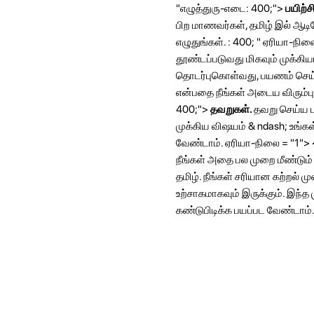
"எழுத்துரு-எடை: 400;">
பயிற்ச
பிற மாணவர்கள், தமிழ் இல் ஆடி
எழுதுங்கள். : 400; " ஏரியா-நில
தூண்டப்படுவது மிகவும் முக்கிய
தொடர்புகொள்வது, பயணம் செய்ய 
என்பதை நீங்கள் அடைய விரும்பும
400;">
தவறுகள்.
தவறு செய்ய ப
முக்கிய விஷயம் & ndash; உங்கள
வேண்டாம். ஏரியா-நிலை = "1"> <
நீங்கள் அதை பல முறை மீண்டும் 
தமிழ். நீங்கள் சரியான கற்றல் 
உற்சாகமாகவும் இருக்கும். இந
கண்டுபிடிக்க பயப்பட வேண்டாம்