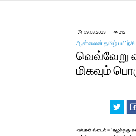
09.08.2023
212
ஆன்லைன் தமிழ் பயிற்ச
வெவ்வேறு வ
மிகவும் ப
<ஸ்பான் ஸ்டைல் ​​= "எழுத்துர