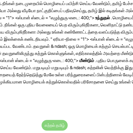
ி.
நீங்கள் நடைமுறையில் மொழியைப் பயிற்சி செய்ய வேண்டும், தமிழ் பேச்
யோ அல்லது வீடியோ நாட்குறிப்பைப் பதிவுசெய்து, தமிழ் இல் கடிதங்கள் 
ை = "1"> <ஸ்பான் ஸ்டைல் ​​= "எழுத்துரு-எடை: 400;">
உந்துதல்
. மொழியைக
ம். நீங்கள் ஒரு புதிய வேலையைப் பெற விரும்புகிறீர்களா, வெளிநாட்டு நண்
விரும்புகிறீர்களா அல்லது உங்கள் கண்ணோட்டத்தை வளப்படுத்த விரும்பு
் இலக்கைக் கண்டறியவும். " ஏரியா-நிலை = "1"> <ஸ்பான் ஸ்டைல் ​​= "எழு
யப்பட வேண்டாம். தவறுகள் & ndash; ஒரு மொழியைக் கற்கும் செயல்பாட்ட
் தவறுகளிலிருந்து கற்றுக் கொள்ளுங்கள், எதிர்காலத்தில் அவற்றை மீண்டு
ஸ்பான் ஸ்டைல் ​​= "எழுத்துரு-எடை: 400;">
மீண்டும்
. புதிய பொருளைக் க
செய்ய வேண்டும். மறுபடியும் மறுபடியும் & ndash; கற்றலின் வெற்றிக்கு இ
முறையைத் தேர்ந்தெடுத்து மேலே உள்ள பரிந்துரைகளைப் பின்பற்றினால் வேட
்த முக்கியமான மொழியைக் கற்றுக்கொள்வதில் பரிசோதனை செய்து உங்கள
.
கற்றல் தமிழ்