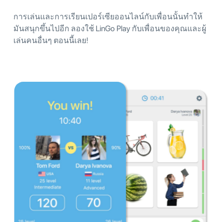
การเล่นและการเรียนเปอร์เซียออนไลน์กับเพื่อนนั้นทำให้
มันสนุกขึ้นไปอีก ลองใช้ LinGo Play กับเพื่อนของคุณและผู้
เล่นคนอื่นๆ ตอนนี้เลย!