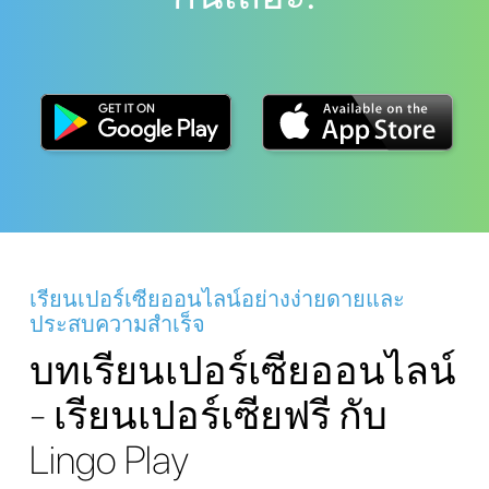
เรียนเปอร์เซียออนไลน์อย่างง่ายดายและ
ประสบความสำเร็จ
บทเรียนเปอร์เซียออนไลน์
- เรียนเปอร์เซียฟรี กับ
Lingo Play