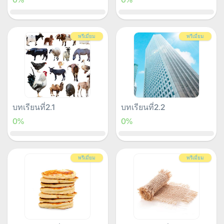
พรีเมี่ยม
พรีเมี่ยม
บทเรียนที่2.1
บทเรียนที่2.2
0%
0%
พรีเมี่ยม
พรีเมี่ยม