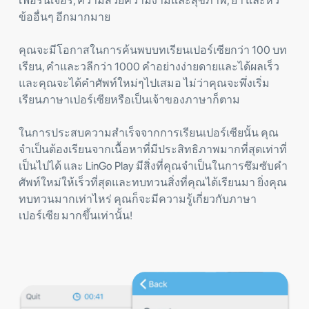
เฟอร์นิเจอร์, ความสวยความงามและสุขภาพ, ยา และหัว
ข้ออื่นๆ อีกมากมาย
คุณจะมีโอกาสในการค้นพบบทเรียนเปอร์เซียกว่า 100 บท
เรียน, คำและวลีกว่า 1000 คำอย่างง่ายดายและได้ผลเร็ว
และคุณจะได้คำศัพท์ใหม่ๆไปเสมอ ไม่ว่าคุณจะพึ่งเริ่ม
เรียนภาษาเปอร์เซียหรือเป็นเจ้าของภาษาก็ตาม
ในการประสบความสำเร็จจากการเรียนเปอร์เซียนั้น คุณ
จำเป็นต้องเรียนจากเนื้อหาที่มีประสิทธิภาพมากที่สุดเท่าที่
เป็นไปได้ และ LinGo Play มีสิ่งที่คุณจำเป็นในการซึมซับคำ
ศัพท์ใหม่ให้เร็วที่สุดและทบทวนสิ่งที่คุณได้เรียนมา ยิ่งคุณ
ทบทวนมากเท่าไหร่ คุณก็จะมีความรู้เกี่ยวกับภาษา
เปอร์เซีย มากขึ้นเท่านั้น!