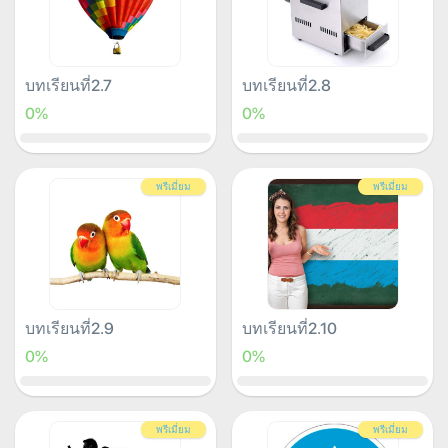
บทเรียนที่2.7
บทเรียนที่2.8
0%
0%
พรีเมี่ยม
พรีเมี่ยม
บทเรียนที่2.9
บทเรียนที่2.10
0%
0%
พรีเมี่ยม
พรีเมี่ยม