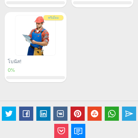
พรีเมี่ยม
โบนัส!
0%