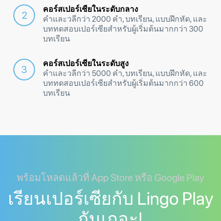
คอร์สเปอร์เซียในระดับกลาง
คำและวลีกว่า 2000 คำ, บทเรียน, แบบฝึกหัด, และ
บททดสอบเปอร์เซียสำหรับผู้เริ่มต้นมากกว่า 300
บทเรียน
คอร์สเปอร์เซียในระดับสูง
คำและวลีกว่า 5000 คำ, บทเรียน, แบบฝึกหัด, และ
บททดสอบเปอร์เซียสำหรับผู้เริ่มต้นมากกว่า 600
บทเรียน
พร้อมโหลดแล้วที่ App Store หรือ Google Play
เรียนเปอร์เซียกับ Lingo Play
กันเถอะ!