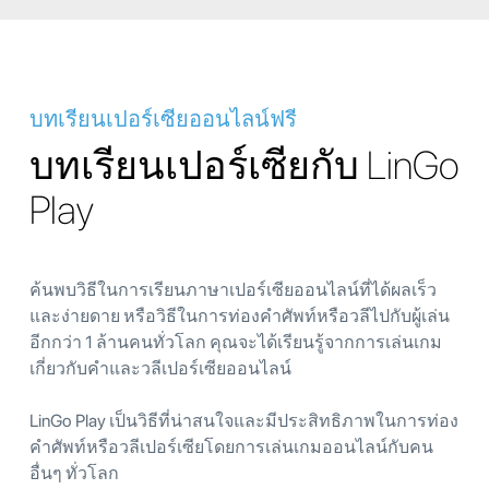
บทเรียนเปอร์เซียออนไลน์ฟรี
บทเรียนเปอร์เซียกับ LinGo
Play
ค้นพบวิธีในการเรียนภาษาเปอร์เซียออนไลน์ที่ได้ผลเร็ว
และง่ายดาย หรือวิธีในการท่องคำศัพท์หรือวลีไปกับผู้เล่น
อีกกว่า 1 ล้านคนทั่วโลก คุณจะได้เรียนรู้จากการเล่นเกม
เกี่ยวกับคำและวลีเปอร์เซียออนไลน์
LinGo Play เป็นวิธีที่น่าสนใจและมีประสิทธิภาพในการท่อง
คำศัพท์หรือวลีเปอร์เซียโดยการเล่นเกมออนไลน์กับคน
อื่นๆ ทั่วโลก