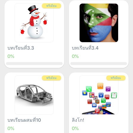
พรีเมี่ยม
บทเรียนที่3.3
บทเรียนที่3.4
0%
0%
พรีเมี่ยม
พรีเมี่ยม
บทเรียนผสมที่10
ลิงโก!
0%
0%