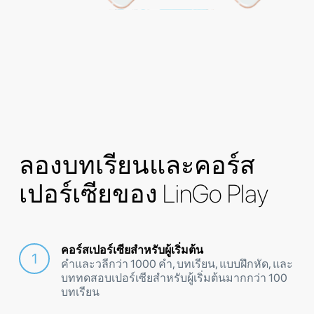
ลองบทเรียนและคอร์ส
เปอร์เซียของ LinGo Play
คอร์สเปอร์เซียสำหรับผู้เริ่มต้น
คำและวลีกว่า 1000 คำ, บทเรียน, แบบฝึกหัด, และ
บททดสอบเปอร์เซียสำหรับผู้เริ่มต้นมากกว่า 100
บทเรียน