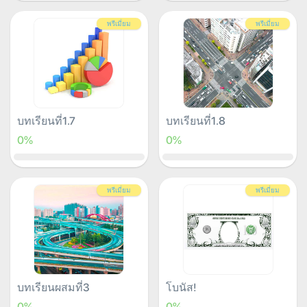
พรีเมี่ยม
พรีเมี่ยม
บทเรียนที่1.7
บทเรียนที่1.8
0%
0%
พรีเมี่ยม
พรีเมี่ยม
บทเรียนผสมที่3
โบนัส!
0%
0%