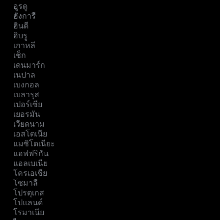
อูรดู
ฮังการี
ฮินดี
ฮิบรู
เกาหลี
เช็ก
เดนมาร์ก
เนปาล
เบงกอล
เบลารุส
เปอร์เซีย
เยอรมัน
เวียดนาม
เอสโตเนีย
แมซิโดเนียะ
แอฟฟริกัน
แอลเบเนีย
โครเอเชีย
โซมาลี
โปรตุเกส
โปแลนด์
โรมาเนีย