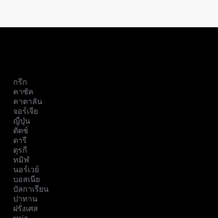
กรีก
คาซัค
คาตาลัน
จอร์เจีย
ญี่ปุ่น
ดัตช์
ดารี
ตุรกี
ทมิฬ
นอร์เวย์
บอสเนีย
บัลกาเรียน
ปาทาน
ฝรั่งเศส