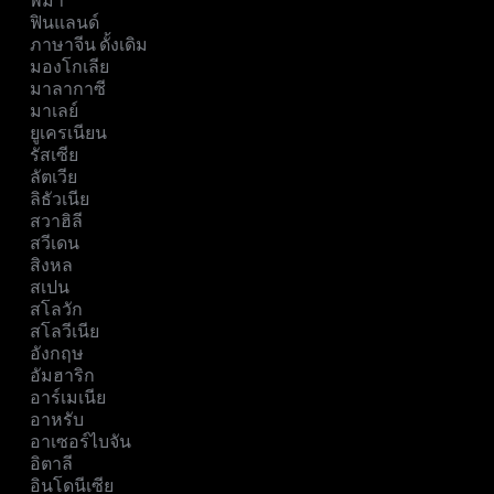
พม่า
ฟินแลนด์
ภาษาจีน ดั้งเดิม
มองโกเลีย
มาลากาซี
มาเลย์
ยูเครเนียน
รัสเซีย
ลัตเวีย
ลิธัวเนีย
สวาฮิลี
สวีเดน
สิงหล
สเปน
สโลวัก
สโลวีเนีย
อังกฤษ
อัมฮาริก
อาร์เมเนีย
อาหรับ
อาเซอร์ไบจัน
อิตาลี
อินโดนีเซีย