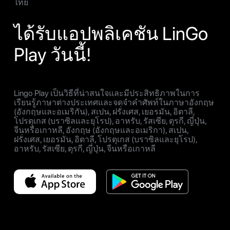
ไทย
ได้รับแอปพลิเคชัน LinGo
Play วันนี้!
Lingo Play เป็นวิธีที่น่าสนใจและมีประสิทธิภาพในการ
เรียนรู้ภาษาต่างประเทศและจดจำคำศัพท์ในภาษาอังกฤษ
(อังกฤษและอเมริกัน), สเปน, ฝรั่งเศส, เยอรมัน, อิตาลี,
โปรตุเกส (บราซิลและยุโรป), อาหรับ, รัสเซีย, ตุรกี, ญี่ปุ่น,
จีนหรือเกาหลี, อังกฤษ (อังกฤษและอเมริกา), สเปน,
ฝรั่งเศส, เยอรมัน, อิตาลี, โปรตุเกส (บราซิลและยุโรป),
อาหรับ, รัสเซีย, ตุรกี, ญี่ปุ่น, จีนหรือเกาหลี