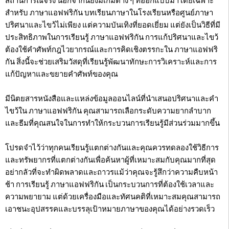
สถานการณ์จริง นอกจากนี้ยังมีเกมต่าง ๆ ที่ออกแบบมาโดยเฉพาะ
สำหรับ ภาษาแอฟฟริกัน บทเรียนภาษาในโรงเรียนหรือศูนย์ภาษา
ปริศนาและไขว้ไม่เพียง แต่ความบันเทิงที่ยอดเยี่ยม แต่ยังเป็นวิธีที่มี
ประสิทธิภาพในการเรียนรู้ ภาษาแอฟฟริกัน การแก้ปริศนาและไขว้
ต้องใช้คำศัพท์กฎไวยากรณ์และการคิดเชิงตรรกะใน ภาษาแอฟฟริ
กัน สิ่งนี้จะช่วยเสริมวัสดุที่เรียนรู้พัฒนาทักษะการวิเคราะห์และการ
แก้ปัญหาและขยายคำศัพท์ของคุณ
มีนิตยสารหนังสือและแหล่งข้อมูลออนไลน์ที่นำเสนอปริศนาและคำ
ไขว้ใน ภาษาแอฟฟริกัน คุณสามารถเลือกระดับความยากลำบาก
และธีมที่คุณสนใจในการทำให้กระบวนการเรียนรู้มีส่วนร่วมมากขึ้น
โปรดจำไว้ว่าทุกคนเรียนรู้แตกต่างกันและคุณควรทดลองใช้วิธีการ
และทรัพยากรที่แตกต่างกันเพื่อค้นหาผู้ที่เหมาะสมกับคุณมากที่สุด
อย่ากลัวที่จะทำผิดพลาดและถาวรแม้ว่าคุณจะรู้สึกว่าความคืบหน้า
ช้า การเรียนรู้ ภาษาแอฟฟริกัน เป็นกระบวนการที่ต้องใช้เวลาและ
ความพยายาม แต่ด้วยเครื่องมือและทัศนคติที่เหมาะสมคุณสามารถ
เอาชนะอุปสรรคและบรรลุเป้าหมายภาษาของคุณได้อย่างรวดเร็ว