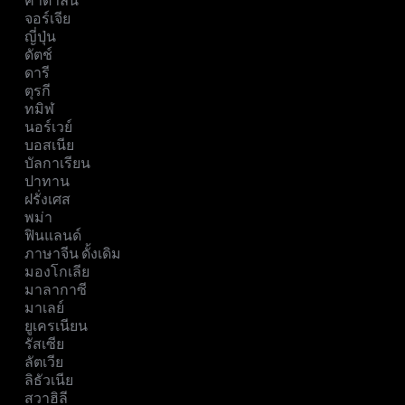
คาตาลัน
จอร์เจีย
ญี่ปุ่น
ดัตช์
ดารี
ตุรกี
ทมิฬ
นอร์เวย์
บอสเนีย
บัลกาเรียน
ปาทาน
ฝรั่งเศส
พม่า
ฟินแลนด์
ภาษาจีน ดั้งเดิม
มองโกเลีย
มาลากาซี
มาเลย์
ยูเครเนียน
รัสเซีย
ลัตเวีย
ลิธัวเนีย
สวาฮิลี