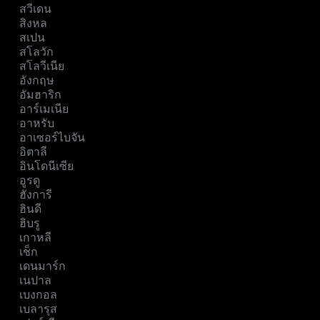
สวีเดน
สิงหล
สเปน
สโลวัก
สโลวีเนีย
อังกฤษ
อัมฮาริก
อาร์เมเนีย
อาหรับ
อาเซอร์ไบจัน
อิตาลี
อินโดนีเซีย
อูรดู
ฮังการี
ฮินดี
ฮิบรู
เกาหลี
เช็ก
เดนมาร์ก
เนปาล
เบงกอล
เบลารุส