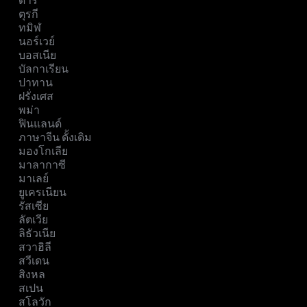
ดารี
ตุรกี
ทมิฬ
นอร์เวย์
บอสเนีย
บัลกาเรียน
ปาทาน
ฝรั่งเศส
พม่า
ฟินแลนด์
ภาษาจีน ดั้งเดิม
มองโกเลีย
มาลากาซี
มาเลย์
ยูเครเนียน
รัสเซีย
ลัตเวีย
ลิธัวเนีย
สวาฮิลี
สวีเดน
สิงหล
สเปน
สโลวัก