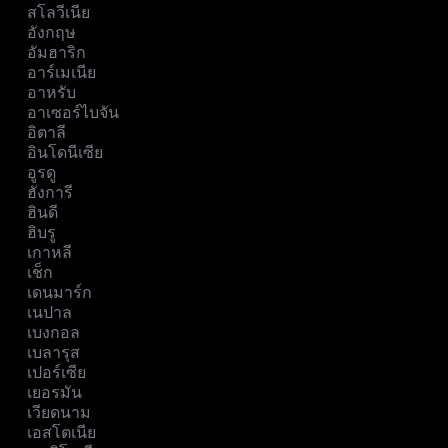
สโลวีเนีย
อังกฤษ
อัมฮาริก
อาร์เมเนีย
อาหรับ
อาเซอร์ไบจัน
อิตาลี
อินโดนีเซีย
อูรดู
ฮังการี
ฮินดี
ฮิบรู
เกาหลี
เช็ก
เดนมาร์ก
เนปาล
เบงกอล
เบลารุส
เปอร์เซีย
เยอรมัน
เวียดนาม
เอสโตเนีย