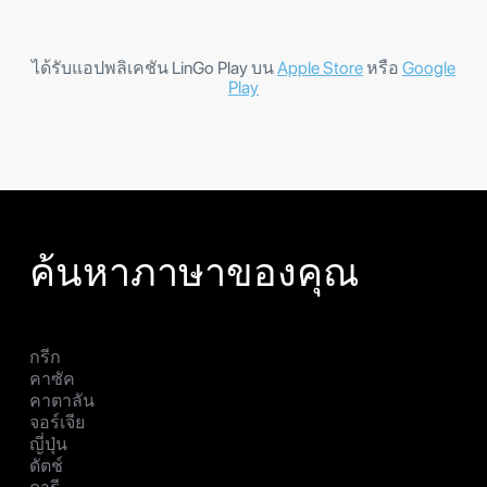
ได้รับแอปพลิเคชัน LinGo Play บน
Apple Store
หรือ
Google
Play
ค้นหาภาษาของคุณ
กรีก
คาซัค
คาตาลัน
จอร์เจีย
ญี่ปุ่น
ดัตช์