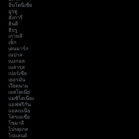
อินโดนีเซีย
อูรดู
ฮังการี
ฮินดี
ฮิบรู
เกาหลี
เช็ก
เดนมาร์ก
เนปาล
เบงกอล
เบลารุส
เปอร์เซีย
เยอรมัน
เวียดนาม
เอสโตเนีย
แมซิโดเนียะ
แอฟฟริกัน
แอลเบเนีย
โครเอเชีย
โซมาลี
โปรตุเกส
โปแลนด์