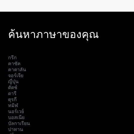
ค้นหาภาษาของคุณ
กรีก
คาซัค
คาตาลัน
จอร์เจีย
ญี่ปุ่น
ดัตช์
ดารี
ตุรกี
ทมิฬ
นอร์เวย์
บอสเนีย
บัลกาเรียน
ปาทาน