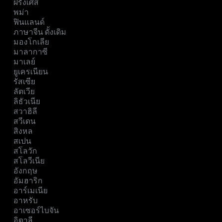
ฝรั่งเศส
พม่า
ฟินแลนด์
ภาษาจีน ดั้งเดิม
มองโกเลีย
มาลากาซี
มาเลย์
ยูเครเนียน
รัสเซีย
ลัตเวีย
ลิธัวเนีย
สวาฮิลี
สวีเดน
สิงหล
สเปน
สโลวัก
สโลวีเนีย
อังกฤษ
อัมฮาริก
อาร์เมเนีย
อาหรับ
อาเซอร์ไบจัน
อิตาลี