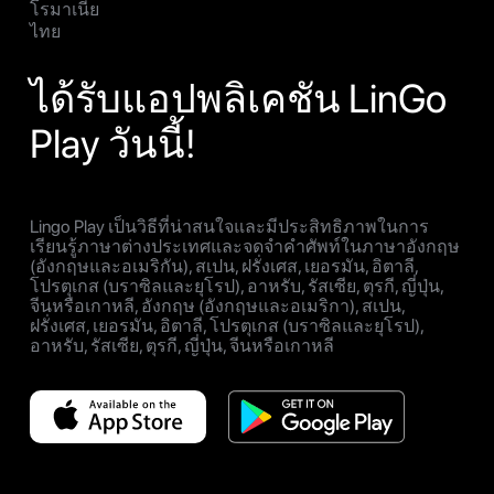
โรมาเนีย
ไทย
ได้รับแอปพลิเคชัน LinGo
Play วันนี้!
Lingo Play เป็นวิธีที่น่าสนใจและมีประสิทธิภาพในการ
เรียนรู้ภาษาต่างประเทศและจดจำคำศัพท์ในภาษาอังกฤษ
(อังกฤษและอเมริกัน), สเปน, ฝรั่งเศส, เยอรมัน, อิตาลี,
โปรตุเกส (บราซิลและยุโรป), อาหรับ, รัสเซีย, ตุรกี, ญี่ปุ่น,
จีนหรือเกาหลี, อังกฤษ (อังกฤษและอเมริกา), สเปน,
ฝรั่งเศส, เยอรมัน, อิตาลี, โปรตุเกส (บราซิลและยุโรป),
อาหรับ, รัสเซีย, ตุรกี, ญี่ปุ่น, จีนหรือเกาหลี