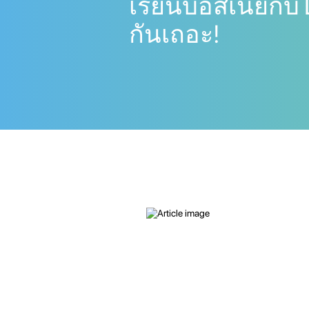
เรียนบอสเนียกับ 
กันเถอะ!