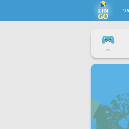
บอ
เล่น