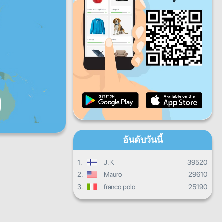
ศ.
ส.
อา.
ควาบคืนหน้ารายวัน
ความคืบหน้ารายเดือน
ใบประกาศนียบัตร
ผลรวมทั้งหมด
อันดับวันนี้
1.
J. K
39520
2.
Mauro
29610
3.
franco polo
25190