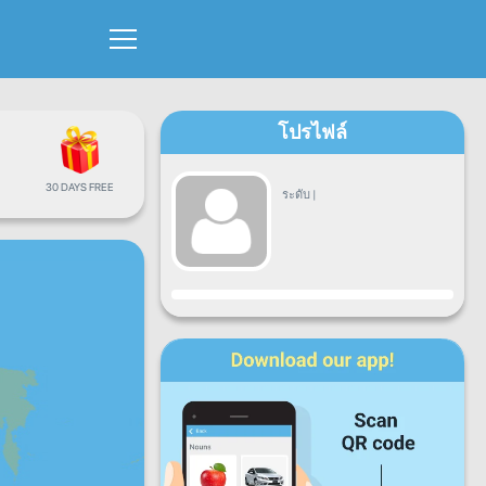
โปรไฟล์
30 DAYS FREE
ระดับ
|
ขั้นตอน
จ.
อ.
พ.
พฤ.