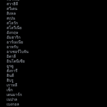
สวาฮิลี
สวีเดน
สิงหล
สเปน
สโลวัก
สโลวีเนีย
อังกฤษ
อัมฮาริก
อาร์เมเนีย
อาหรับ
อาเซอร์ไบจัน
อิตาลี
อินโดนีเซีย
อูรดู
ฮังการี
ฮินดี
ฮิบรู
เกาหลี
เช็ก
เดนมาร์ก
เนปาล
เบงกอล