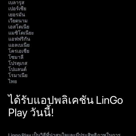
เบลารุส
เปอร์เซีย
เยอรมัน
เวียดนาม
เอสโตเนีย
แมซิโดเนียะ
แอฟฟริกัน
แอลเบเนีย
โครเอเชีย
โซมาลี
โปรตุเกส
โปแลนด์
โรมาเนีย
ไทย
ได้รับแอปพลิเคชัน LinGo
Play วันนี้!
Lingo Play เป็นวิธีที่น่าสนใจและมีประสิทธิภาพในการ