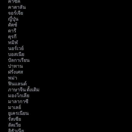
คาซัค
คาตาลัน
จอร์เจีย
ญี่ปุ่น
ดัตช์
ดารี
ตุรกี
ทมิฬ
นอร์เวย์
บอสเนีย
บัลกาเรียน
ปาทาน
ฝรั่งเศส
พม่า
ฟินแลนด์
ภาษาจีน ดั้งเดิม
มองโกเลีย
มาลากาซี
มาเลย์
ยูเครเนียน
รัสเซีย
ลัตเวีย
ลิธัวเนีย